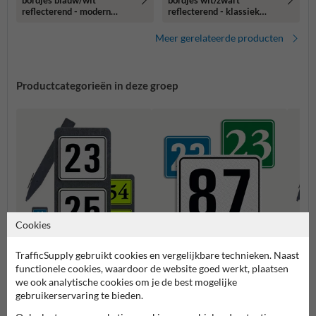
bordjes blauw/wit
bordjes wit/zwart
reflecterend - modern
reflecterend - klassiek
lettertype
lettertype
Meer gerelateerde producten
Productcategorieën in deze groep
Cookies
TrafficSupply gebruikt cookies en vergelijkbare technieken. Naast
Huisnummerpaal met twee
Huisn
Huisnummerbordjes
functionele cookies, waardoor de website goed werkt, plaatsen
nummers
numm
we ook analytische cookies om je de best mogelijke
gebruikerservaring te bieden.
Huisnummerborden & palen