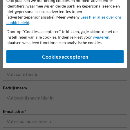
Ook plaatsen we marketing cookies en mobiele advertentie-
identifiers, waarmee wij en derde partijen gepersonaliseerde en
niet-gepersonaliseerde advertenties tonen
(advertentiepersonalisatie). Meer weten?
Lees hier alles over ons
cookiebeleid
.
Door op "Cookies accepteren" te klikken, ga je akkoord met de
instellingen van alle cookies. Indien je kiest voor
weigeren
,
plaatsen we alleen functionele en analytische cookies.
Stel je vraag aan Huisnummerpaal.be
Cookies accepteren
Naam*
Bedrijfsnaam
E-mailadres*