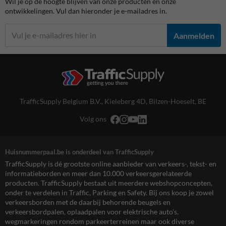
Wil je op de hoogte blijven van onze producten en onze
ontwikkelingen. Vul dan hieronder je e-mailadres in.
Aanmelden
TrafficSupply Belgium B.V.,
Kieleberg 4D
,
Bilzen-Hoeselt, BE
Volg ons
Huisnummerpaal.be is onderdeel van TrafficSupply
TrafficSupply is dé grootste online aanbieder van verkeers-, tekst- en
informatieborden en meer dan 10.000 verkeersgerelateerde
producten. TrafficSupply bestaat uit meerdere webshopconcepten,
onder te verdelen in Traffic, Parking en Safety. Bij ons koop je zowel
verkeersborden met de daarbij behorende beugels en
verkeersbordpalen, oplaadpalen voor elektrische auto’s,
wegmarkeringen rondom parkeerterreinen maar ook diverse