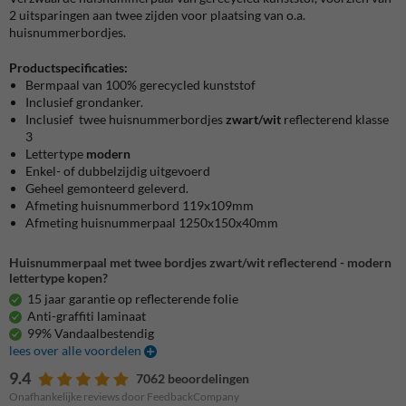
2 uitsparingen aan twee zijden voor plaatsing van o.a.
huisnummerbordjes.
Productspecificaties:
Bermpaal van 100% gerecycled kunststof
Inclusief grondanker.
Inclusief twee huisnummerbordjes
zwart/wit
reflecterend klasse
3
Lettertype
modern
Enkel- of dubbelzijdig uitgevoerd
Geheel gemonteerd geleverd.
Afmeting huisnummerbord 119x109mm
Afmeting huisnummerpaal 1250x150x40mm
Huisnummerpaal met twee bordjes zwart/wit reflecterend - modern
lettertype kopen?
15 jaar garantie op reflecterende folie
Anti-graffiti laminaat
99% Vandaalbestendig
lees over alle voordelen
9.4
7062 beoordelingen
Onafhankelijke reviews door FeedbackCompany