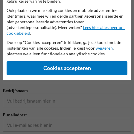
gebruikerservaring te bieden.
Ook plaatsen we marketing cookies en mobiele advertentie-
identifiers, waarmee wij en derde partijen gepersonaliseerde en
niet-gepersonaliseerde advertenties tonen
(advertentiepersonalisatie). Meer weten?
Lees hier alles over ons
cookiebeleid
.
Door op "Cookies accepteren" te klikken, ga je akkoord met de
instellingen van alle cookies. Indien je kiest voor
weigeren
,
plaatsen we alleen functionele en analytische cookies.
Stel je vraag aan Huisnummerpaal.be
Naam*
Cookies accepteren
Bedrijfsnaam
E-mailadres*