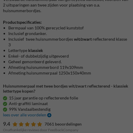
2 uitsparingen aan twee zijden voor plaatsing van o.a.
huisnummerbordjes.
Productspecificaties:
Bermpaal van 100% gerecycled kunststof
Inclusief grondanker.
Inclusief twee huisnummerbordjes
wit/zwart
reflecterend klasse
3
Lettertype
klassiek
Enkel- of dubbelzijdig uitgevoerd
Geheel gemonteerd geleverd.
Afmeting huisnummerbord 119x109mm
Afmeting huisnummerpaal 1250x150x40mm
Huisnummerpaal met twee bordjes wit/zwart reflecterend - klassiek
lettertype kopen?
15 jaar garantie op reflecterende folie
Anti-graffiti laminaat
99% Vandaalbestendig
lees over alle voordelen
9.4
7061 beoordelingen
Onafhankelijke reviews door FeedbackCompany