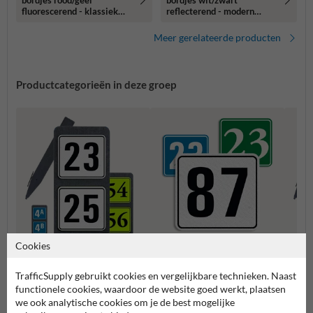
bordjes rood/geel
bordjes wit/zwart
fluorescerend - klassiek
reflecterend - modern
lettertype
lettertype
Meer gerelateerde producten
Productcategorieën in deze groep
Cookies
Huisnummerpaal met twee
Huisn
Huisnummerbordjes
nummers
numm
TrafficSupply gebruikt cookies en vergelijkbare technieken. Naast
functionele cookies, waardoor de website goed werkt, plaatsen
we ook analytische cookies om je de best mogelijke
Huisnummerborden & palen