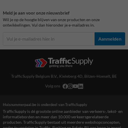
Meld je aan voor onze nieuwsbrief
Wil je op de hoogte blijven van onze producten en onze
ontwikkelingen. Vul dan hieronder je e-mailadres in.
Aanmelden
TrafficSupply Belgium B.V.,
Kieleberg 4D
,
Bilzen-Hoeselt, BE
Volg ons
Huisnummerpaal.be is onderdeel van TrafficSupply
TrafficSupply is dé grootste online aanbieder van verkeers-, tekst- en
informatieborden en meer dan 10.000 verkeersgerelateerde
producten. TrafficSupply bestaat uit meerdere webshopconcepten,
onder te verdelen in Traffic, Parking en Safety. Bij ons koop je zowel