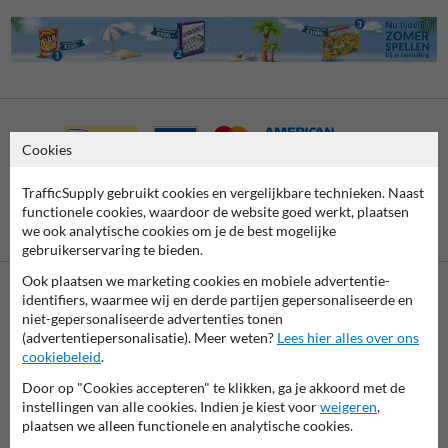
Cookies
TrafficSupply gebruikt cookies en vergelijkbare technieken. Naast
functionele cookies, waardoor de website goed werkt, plaatsen
Vooruitbetaling
Betaling achteraf
we ook analytische cookies om je de best mogelijke
per bank
is mogelijk
gebruikerservaring te bieden.
Ook plaatsen we marketing cookies en mobiele advertentie-
identifiers, waarmee wij en derde partijen gepersonaliseerde en
Neem contact op met onze productspecialist
niet-gepersonaliseerde advertenties tonen
Matthias!
(advertentiepersonalisatie). Meer weten?
Lees hier alles over ons
cookiebeleid
.
We zijn vandaag tot 17.00 telefonisch bereikbaar voor
al je vragen over onze producten en diensten.
Door op "Cookies accepteren" te klikken, ga je akkoord met de
instellingen van alle cookies. Indien je kiest voor
weigeren
,
plaatsen we alleen functionele en analytische cookies.
011 495 473
bereikbaar tot 17.00