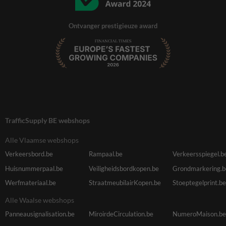
Ontvanger prestigieuze award
TrafficSupply BE webshops
Alle Vlaamse webshops
Verkeersbord.be
Rampaal.be
Verkeersspiegel.b
Huisnummerpaal.be
Veiligheidsbordkopen.be
Grondmarkering.b
Werfmateriaal.be
StraatmeubilairKopen.be
Stoeptegelprint.be
Alle Waalse webshops
Panneausignalisation.be
MiroirdeCirculation.be
NumeroMaison.be