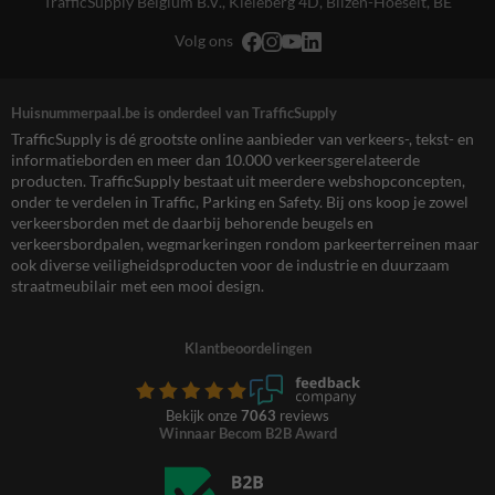
TrafficSupply Belgium B.V.,
Kieleberg 4D
,
Bilzen-Hoeselt, BE
Volg ons
Huisnummerpaal.be is onderdeel van TrafficSupply
TrafficSupply is dé grootste online aanbieder van verkeers-, tekst- en
informatieborden en meer dan 10.000 verkeersgerelateerde
producten. TrafficSupply bestaat uit meerdere webshopconcepten,
onder te verdelen in Traffic, Parking en Safety. Bij ons koop je zowel
verkeersborden met de daarbij behorende beugels en
verkeersbordpalen, wegmarkeringen rondom parkeerterreinen maar
ook diverse veiligheidsproducten voor de industrie en duurzaam
straatmeubilair met een mooi design.
Klantbeoordelingen
Bekijk onze
7063
reviews
Winnaar Becom B2B Award