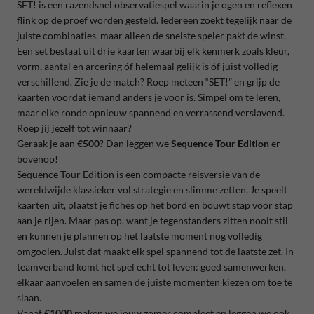
SET!
is een razendsnel observatiespel waarin je ogen en reflexen
flink op de proef worden gesteld. Iedereen zoekt tegelijk naar de
juiste combinaties, maar alleen de snelste speler pakt de winst.
Een set bestaat uit drie kaarten waarbij elk kenmerk zoals kleur,
vorm, aantal en arcering óf helemaal gelijk is óf juist volledig
verschillend. Zie je de match? Roep meteen “SET!” en grijp de
kaarten voordat iemand anders je voor is. Simpel om te leren,
maar elke ronde opnieuw spannend en verrassend verslavend.
Roep jij jezelf tot winnaar?
Geraak je aan
€500
? Dan leggen we
Sequence Tour Edition
er
bovenop!
Sequence
Tour Edition is een compacte reisversie van de
wereldwijde klassieker vol strategie en slimme zetten. Je speelt
kaarten uit, plaatst je fiches op het bord en bouwt stap voor stap
aan je rijen. Maar pas op, want je tegenstanders zitten nooit stil
en kunnen je plannen op het laatste moment nog volledig
omgooien. Juist dat maakt elk spel spannend tot de laatste zet. In
teamverband komt het spel echt tot leven: goed samenwerken,
elkaar aanvoelen en samen de juiste momenten kiezen om toe te
slaan.
Vanaf
€1000
maken we jouw zomer compleet en leggen we ook