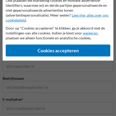
Ook plaatsen we marketing cookies en mobiele advertentie-
identifiers, waarmee wij en derde partijen gepersonaliseerde en
niet-gepersonaliseerde advertenties tonen
(advertentiepersonalisatie). Meer weten?
Lees hier alles over ons
cookiebeleid
.
Door op "Cookies accepteren" te klikken, ga je akkoord met de
instellingen van alle cookies. Indien je kiest voor
weigeren
,
plaatsen we alleen functionele en analytische cookies.
Stel je vraag aan Huisnummerpaal.be
Cookies accepteren
Naam*
Bedrijfsnaam
E-mailadres*