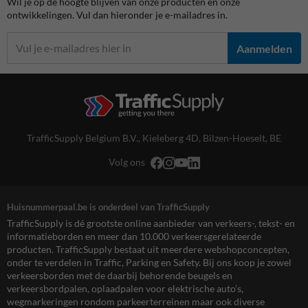
Wil je op de hoogte blijven van onze producten en onze
ontwikkelingen. Vul dan hieronder je e-mailadres in.
Aanmelden
TrafficSupply Belgium B.V.,
Kieleberg 4D
,
Bilzen-Hoeselt, BE
Volg ons
Huisnummerpaal.be is onderdeel van TrafficSupply
TrafficSupply is dé grootste online aanbieder van verkeers-, tekst- en
informatieborden en meer dan 10.000 verkeersgerelateerde
producten. TrafficSupply bestaat uit meerdere webshopconcepten,
onder te verdelen in Traffic, Parking en Safety. Bij ons koop je zowel
verkeersborden met de daarbij behorende beugels en
verkeersbordpalen, oplaadpalen voor elektrische auto’s,
wegmarkeringen rondom parkeerterreinen maar ook diverse