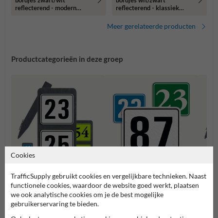
bordjes zwart/wit
bordjes wit/zwart
reflecterend - modern
reflecterend - klassiek
lettertype
lettertype
Meer gerelateerde producten
Productcategorieën in deze groep
Cookies
TrafficSupply gebruikt cookies en vergelijkbare technieken. Naast
Huisnummerpaal met twee
Huisn
Huisnummerbordjes
functionele cookies, waardoor de website goed werkt, plaatsen
nummers
numm
we ook analytische cookies om je de best mogelijke
gebruikerservaring te bieden.
Huisnummerborden & palen