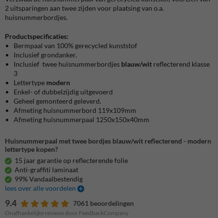
2 uitsparingen aan twee zijden voor plaatsing van o.a.
huisnummerbordjes.
Productspecificaties:
Bermpaal van 100% gerecycled kunststof
Inclusief grondanker.
Inclusief twee huisnummerbordjes
blauw/wit
reflecterend klasse
3
Lettertype
modern
Enkel- of dubbelzijdig uitgevoerd
Geheel gemonteerd geleverd.
Afmeting huisnummerbord 119x109mm
Afmeting huisnummerpaal 1250x150x40mm
Huisnummerpaal met twee bordjes blauw/wit reflecterend - modern
lettertype kopen?
15 jaar garantie op reflecterende folie
Anti-graffiti laminaat
99% Vandaalbestendig
lees over alle voordelen
9.4
7061 beoordelingen
Onafhankelijke reviews door FeedbackCompany