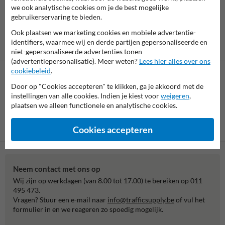
we ook analytische cookies om je de best mogelijke
gebruikerservaring te bieden.
Ook plaatsen we marketing cookies en mobiele advertentie-
identifiers, waarmee wij en derde partijen gepersonaliseerde en
niet-gepersonaliseerde advertenties tonen
(advertentiepersonalisatie). Meer weten?
Lees hier alles over ons
cookiebeleid
.
Door op "Cookies accepteren" te klikken, ga je akkoord met de
instellingen van alle cookies. Indien je kiest voor
weigeren
,
plaatsen we alleen functionele en analytische cookies.
Vooruitbetaling
Betaling achteraf
Cookies accepteren
per bank
is mogelijk
Neem contact met ons op
Wij zijn op werkdagen (van 8.00 tot 17.00) te bereiken op 011
495 473.
Vragen? Stuur een e-mail naar
info@trafficsupply.be
of vul het
formulier in en we reageren zo spoedig mogelijk.