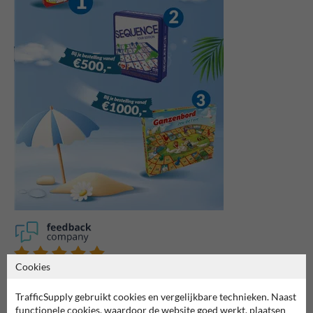
Cookies
7062
reviews
Rating
9.4
TrafficSupply gebruikt cookies en vergelijkbare technieken. Naast
functionele cookies, waardoor de website goed werkt, plaatsen