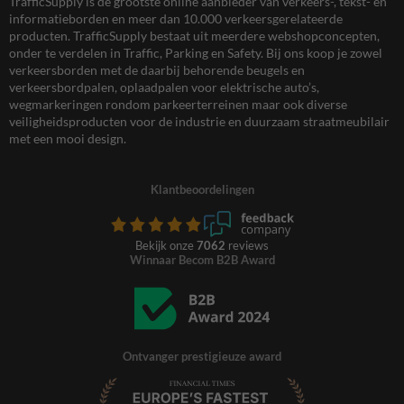
TrafficSupply is dé grootste online aanbieder van verkeers-, tekst- en
informatieborden en meer dan 10.000 verkeersgerelateerde
producten. TrafficSupply bestaat uit meerdere webshopconcepten,
onder te verdelen in Traffic, Parking en Safety. Bij ons koop je zowel
verkeersborden met de daarbij behorende beugels en
verkeersbordpalen, oplaadpalen voor elektrische auto’s,
wegmarkeringen rondom parkeerterreinen maar ook diverse
veiligheidsproducten voor de industrie en duurzaam straatmeubilair
met een mooi design.
Klantbeoordelingen
Bekijk onze
7062
reviews
Winnaar Becom B2B Award
Ontvanger prestigieuze award