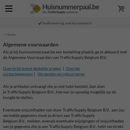
Snelle levering, ook bij maatwerk!
Home
Algemene voorwaarden
Als je bij
huisnummerpaal.be
een bestelling plaatst, ga je akkoord met
de Algemene Voorwaarden van TrafficSupply Belgium B.V..
Overzicht meest gestelde vragen
|
Overige
contactgegevens
|
Verzenden en retourneren
Als je artikelen ontvangt die je niet hebt besteld, dan dien
je
TrafficSupply Belgium B.V..
hiervan zo spoedig mogelijk op de
hoogte te stellen.
Eventuele onjuistheden van door
TrafficSupply Belgium
B.V.
.
aan jou
vermelde gegevens moet je direct aan
TrafficSupply
Belgium
B.V.
.
melden, evenals eventuele wijzigingen of onjuistheden
van je gegevens die je aan
TrafficSupply Belgium
B.V.
.
hebt verstrekt.