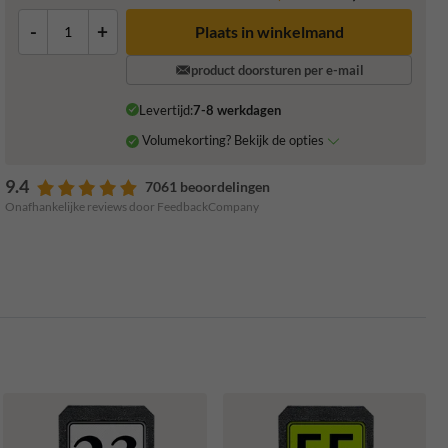
-
+
Plaats in winkelmand
product doorsturen per e-mail
Levertijd:
7-8 werkdagen
Volumekorting? Bekijk de opties
9.4
7061 beoordelingen
Onafhankelijke reviews door FeedbackCompany