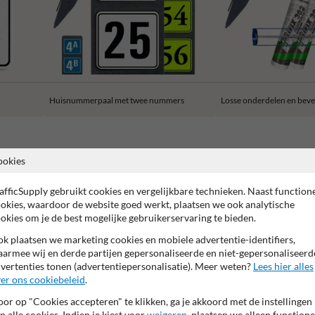
Huisnummerpaal met twee nummers
Losse onderdelen en beve
ookies
afficSupply gebruikt cookies en vergelijkbare technieken. Naast function
rantie op reflecterende folie
Anti-graffiti laminaat
99% Van
okies, waardoor de website goed werkt, plaatsen we ook analytische
okies om je de best mogelijke gebruikerservaring te bieden.
k plaatsen we marketing cookies en mobiele advertentie-identifiers,
armee wij en derde partijen gepersonaliseerde en niet-gepersonaliseerd
vertenties tonen (advertentiepersonalisatie). Meer weten?
Lees hier alles
er ons cookiebeleid
.
or op "Cookies accepteren" te klikken, ga je akkoord met de instellingen
n alle cookies. Indien je kiest voor
weigeren
, plaatsen we alleen functione