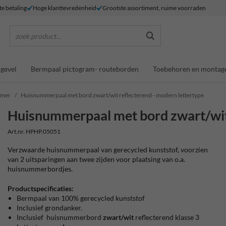
te betaling
Hoge klanttevredenheid
Grootste assortiment, ruime voorraden
zoek product...
gevel
Bermpaal pictogram- routeborden
Toebehoren en montag
mmer
Huisnummerpaal met bord zwart/wit reflecterend - modern lettertype
Huisnummerpaal met bord zwart/wit 
Art.nr. HPHP.05051
Verzwaarde huisnummerpaal van gerecycled kunststof, voorzien
van 2 uitsparingen aan twee zijden voor plaatsing van o.a.
huisnummerbordjes.
Productspecificaties:
Bermpaal van 100% gerecycled kunststof
Inclusief grondanker.
Inclusief huisnummerbord
zwart/wit
reflecterend klasse 3