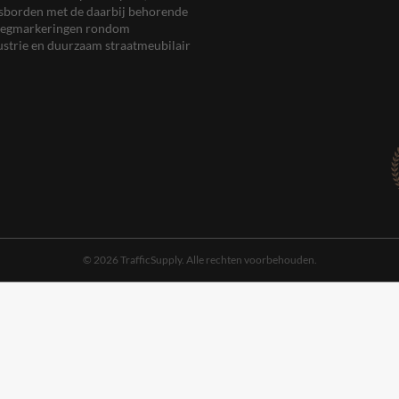
eersborden met de daarbij behorende
, wegmarkeringen rondom
ustrie en duurzaam straatmeubilair
© 2026 TrafficSupply. Alle rechten voorbehouden.