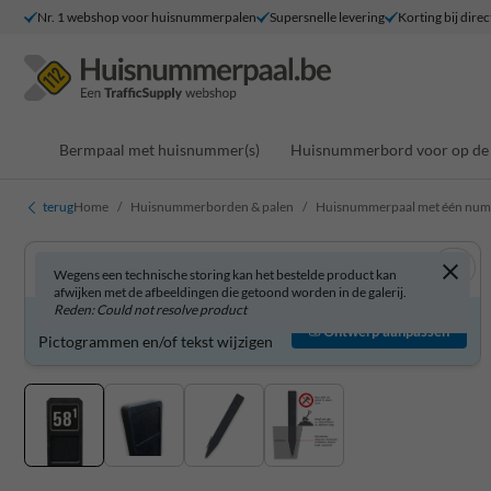
Nr. 1 webshop voor huisnummerpalen
Supersnelle levering
Korting bij direc
Bermpaal met huisnummer(s)
Huisnummerbord voor op de 
terug
Home
Huisnummerborden & palen
Huisnummerpaal met één nu
Wegens een technische storing kan het bestelde product kan
afwijken met de afbeeldingen die getoond worden in de galerij.
Reden: Could not resolve product
Product zelf aanpassen?
Ontwerp aanpassen
Pictogrammen en/of tekst wijzigen