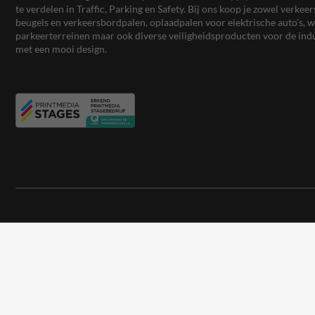
te verdelen in Traffic, Parking en Safety. Bij ons koop je zowel verk
beugels en verkeersbordpalen, oplaadpalen voor elektrische auto’s
parkeerterreinen maar ook diverse veiligheidsproducten voor de ind
met een mooi design.