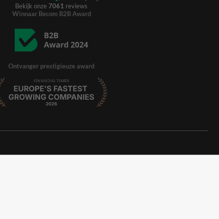
Bekijk onze
7061
reviews
Winnaar Becom B2B Award
Ontvanger prestigieuze award