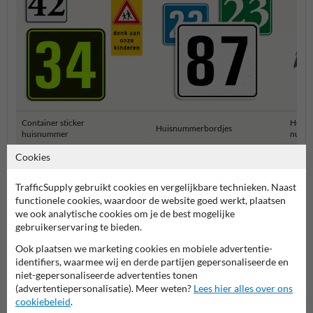
Container sticker
Huisn
Huisnummerbordjes
huisnummer
numm
Cookies
Huisnummerborden & palen
TrafficSupply gebruikt cookies en vergelijkbare technieken. Naast
functionele cookies, waardoor de website goed werkt, plaatsen
we ook analytische cookies om je de best mogelijke
gebruikerservaring te bieden.
Ook plaatsen we marketing cookies en mobiele advertentie-
identifiers, waarmee wij en derde partijen gepersonaliseerde en
niet-gepersonaliseerde advertenties tonen
(advertentiepersonalisatie). Meer weten?
Lees hier alles over ons
cookiebeleid
.