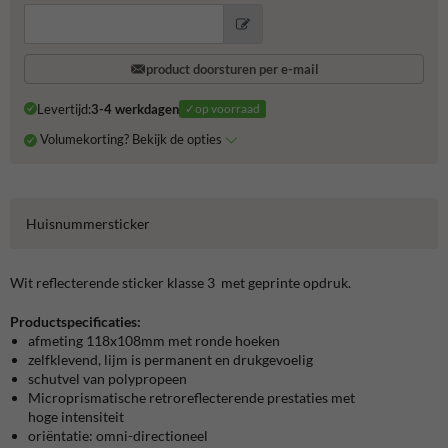
product doorsturen per e-mail
Levertijd:
3-4 werkdagen
✓op voorraad
Volumekorting? Bekijk de opties
Huisnummersticker
Wit reflecterende sticker klasse 3 met geprinte opdruk.
Productspecificaties:
afmeting 118x108mm met ronde hoeken
zelfklevend, lijm is permanent en drukgevoelig
schutvel van polypropeen
Microprismatische retroreflecterende prestaties met
hoge intensiteit
oriëntatie: omni-directioneel