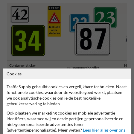
Container sticker
Huisn
Huisnummerbordjes
huisnummer
numm
Cookies
Huisnummerborden & palen
TrafficSupply gebruikt cookies en vergelijkbare technieken. Naast
functionele cookies, waardoor de website goed werkt, plaatsen
we ook analytische cookies om je de best mogelijke
gebruikerservaring te bieden.
Ook plaatsen we marketing cookies en mobiele advertentie-
identifiers, waarmee wij en derde partijen gepersonaliseerde en
niet-gepersonaliseerde advertenties tonen
(advertentiepersonalisatie). Meer weten?
Lees hier alles over ons