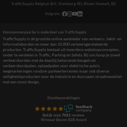
TrafficSupply Belgium B.V.,
Kieleberg 4D
,
Bilzen-Hoeselt, BE
Volg ons
Huisnummerpaal.be is onderdeel van TrafficSupply
TrafficSupply is dé grootste online aanbieder van verkeers-, tekst- en
informatieborden en meer dan 10.000 verkeersgerelateerde
producten. TrafficSupply bestaat uit meerdere webshopconcepten,
onder te verdelen in Traffic, Parking en Safety. Bij ons koop je zowel
verkeersborden met de daarbij behorende beugels en
verkeersbordpalen, oplaadpalen voor elektrische auto’s,
wegmarkeringen rondom parkeerterreinen maar ook diverse
veiligheidsproducten voor de industrie en duurzaam straatmeubilair
met een mooi design.
Klantbeoordelingen
Bekijk onze
7061
reviews
Winnaar Becom B2B Award