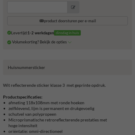
product doorsturen per e-mail
Levertijd:
1-2 werkdagen
dinsdag in huis
Volumekorting? Bekijk de opties
Huisnummersticker
Wit reflecterende sticker klasse 3 met geprinte opdruk.
Productspecificaties:
afmeting 118x108mm met ronde hoeken
zelfklevend, lijm is permanent en drukgevoelig
schutvel van polypropeen
Microprismatische retroreflecterende prestaties met
hoge intensiteit
oriëntatie: omni-directioneel