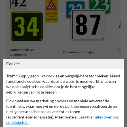
Container sticker
Huisn
Huisnummerbordjes
huisnummer
numm
Cookies
Huisnummerborden & palen
TrafficSupply gebruikt cookies en vergelijkbare technieken. Naast
functionele cookies, waardoor de website goed werkt, plaatsen
we ook analytische cookies om je de best mogelijke
gebruikerservaring te bieden.
Ook plaatsen we marketing cookies en mobiele advertentie-
identifiers, waarmee wij en derde partijen gepersonaliseerde en
niet-gepersonaliseerde advertenties tonen
(advertentiepersonalisatie). Meer weten?
Lees hier alles over ons
cookiebeleid
.