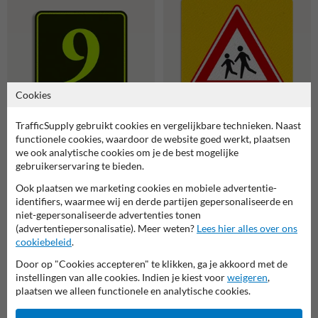
Cookies
TrafficSupply gebruikt cookies en vergelijkbare technieken. Naast
functionele cookies, waardoor de website goed werkt, plaatsen
Container sticker
GFT bak sticker reflecterend
Huisnummer Zwart/Geel-
350x350mm - Opgepast
we ook analytische cookies om je de best mogelijke
Groen | Klassiek
kinderen
gebruikerservaring te bieden.
Ook plaatsen we marketing cookies en mobiele advertentie-
identifiers, waarmee wij en derde partijen gepersonaliseerde en
niet-gepersonaliseerde advertenties tonen
(advertentiepersonalisatie). Meer weten?
Lees hier alles over ons
cookiebeleid
.
Door op "Cookies accepteren" te klikken, ga je akkoord met de
instellingen van alle cookies. Indien je kiest voor
weigeren
,
plaatsen we alleen functionele en analytische cookies.