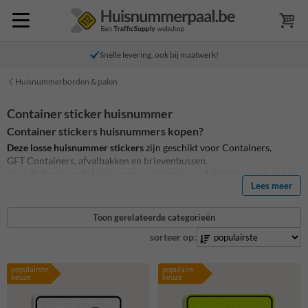
Snelle levering, ook bij maatwerk!
Huisnummerborden & palen
Container sticker huisnummer
Container stickers huisnummers kopen?
Deze losse huisnummer stickers
zijn geschikt voor Containers,
GFT Containers, afvalbakken en brievenbussen.
Deze Reflecterende Huisnummersticker is goed zichtbaar, ook in het
Lees meer
donker. De container sticker huisnummer is ook geschikt voor op de
brievenbus.
Toon gerelateerde categorieën
Voordelen:
sorteer op:
volledig reflecterend
makkelijk zelf aan te brengen
populairste
populaire
online aan te passen en te bestellen
keuze
keuze
de huisnummer toevoeging wordt automatisch schuin erboven
gepositioneerd