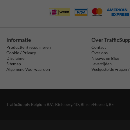
Informatie
Over TrafficSup
Product(en) retourneren
Contact
Cookie / Privacy
Over ons
Disclaimer
Nieuws en Blog
Sitemap
Levertijden
Algemene Voorwaarden
Veelgestelde vragen 
TrafficSupply Belgium B.V.,
Kieleberg 4D
,
Bilzen-Hoeselt, BE