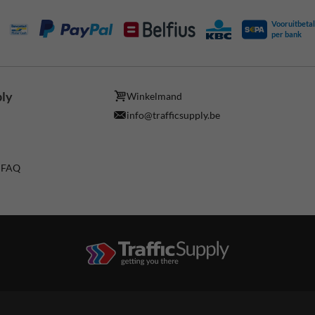
Vooruitbetal
per bank
ply
Winkelmand
info@trafficsupply.be
/ FAQ