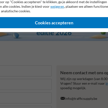
or op "Cookies accepteren" te klikken, ga je akkoord met de instellingen
n alle cookies. Indien je kiest voor
weigeren
, plaatsen we alleen functione
 analytische cookies.
Cookies accepteren
Neem contact met ons o
Wij zijn op werkdagen (van 8.00
Vragen? Stuur een e-mail naar
i
spoedig mogelijk.
info@trafficsupply.be