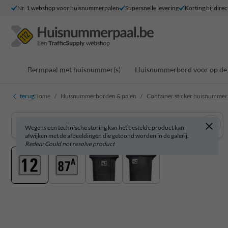
Nr. 1 webshop voor huisnummerpalen
Supersnelle levering
Korting bij direc
Bermpaal met huisnummer(s)
Huisnummerbord voor op de 
terug
Home
Huisnummerborden & palen
Container sticker huisnummer
Wegens een technische storing kan het bestelde product kan
afwijken met de afbeeldingen die getoond worden in de galerij.
Reden: Could not resolve product