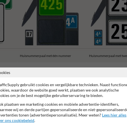
Huisnummerpaal met één nummer
Huisnummerpaal met tw
ookies
afficSupply gebruikt cookies en vergelijkbare technieken. Naast function
okies, waardoor de website goed werkt, plaatsen we ook analytische
rantie op reflecterende folie
Anti-graffiti laminaat
99% Van
okies om je de best mogelijke gebruikerservaring te bieden.
k plaatsen we marketing cookies en mobiele advertentie-identifiers,
armee wij en derde partijen gepersonaliseerde en niet-gepersonaliseerd
vertenties tonen (advertentiepersonalisatie). Meer weten?
Lees hier alles
er ons cookiebeleid
.