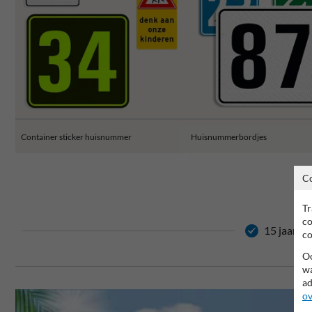
Container sticker huisnummer
Huisnummerbordjes
C
Tr
co
15 jaar ga
co
Oo
wa
ad
ov