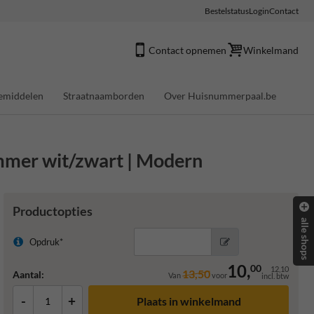
Bestelstatus
Login
Contact
Contact opnemen
Winkelmand
emiddelen
Straatnaamborden
Over Huisnummerpaal.be
mmer wit/zwart | Modern
Productopties
alle shops
Opdruk*
10,
00
12,10
13,50
Aantal:
Van
voor
incl. btw
-
+
Plaats in winkelmand