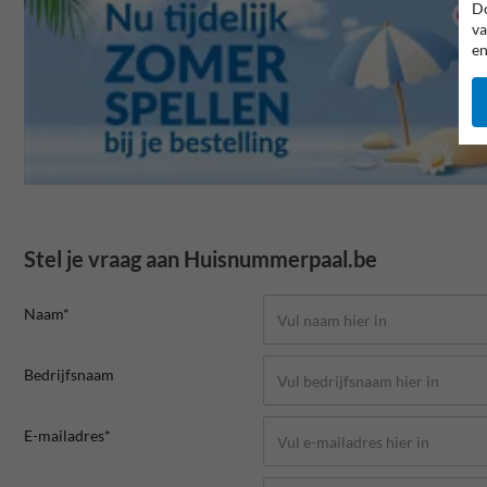
Do
va
en
Stel je vraag aan Huisnummerpaal.be
Naam*
Bedrijfsnaam
E-mailadres*