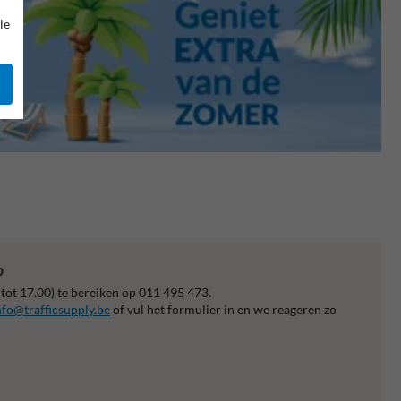
le
p
 tot 17.00) te bereiken op 011 495 473.
nfo@trafficsupply.be
of vul het formulier in en we reageren zo