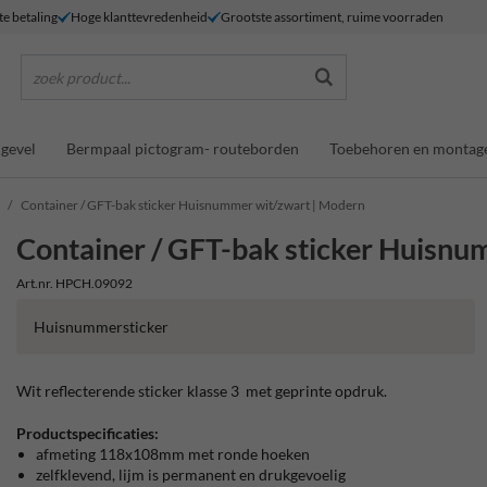
te betaling
Hoge klanttevredenheid
Grootste assortiment, ruime voorraden
zoek product...
gevel
Bermpaal pictogram- routeborden
Toebehoren en montag
Container / GFT-bak sticker Huisnummer wit/zwart | Modern
Container / GFT-bak sticker Huisnu
Art.nr. HPCH.09092
Huisnummersticker
Wit reflecterende sticker klasse 3 met geprinte opdruk.
Productspecificaties:
afmeting 118x108mm met ronde hoeken
zelfklevend, lijm is permanent en drukgevoelig