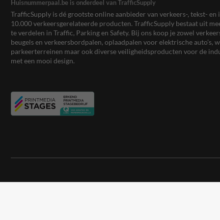
Huisnummerpaal.be is onderdeel van TrafficSupply
TrafficSupply is dé grootste online aanbieder van verkeers-, tekst- 
10.000 verkeersgerelateerde producten. TrafficSupply bestaat uit 
te verdelen in Traffic, Parking en Safety. Bij ons koop je zowel verk
beugels en verkeersbordpalen, oplaadpalen voor elektrische auto’s
parkeerterreinen maar ook diverse veiligheidsproducten voor de ind
met een mooi design.