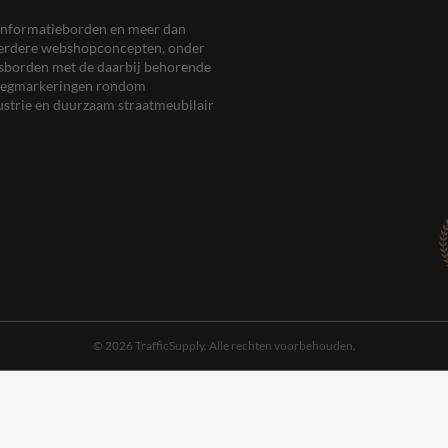
en informatieborden en meer dan
meerdere webshopconcepten, onder
eersborden met de daarbij behorende
, wegmarkeringen rondom
ustrie en duurzaam straatmeubilair
© 2026 TrafficSupply. Alle rechten voorbehouden.