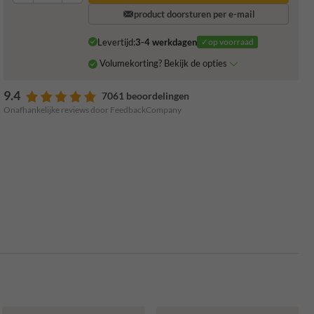
product doorsturen per e-mail
Levertijd:
3-4 werkdagen
✓op voorraad
Volumekorting? Bekijk de opties
9.4
7061 beoordelingen
Onafhankelijke reviews door FeedbackCompany