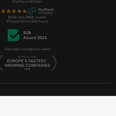
Klantbeoordelingen
Bekijk onze
7061
reviews
Winnaar Becom B2B Award
Ontvanger prestigieuze award