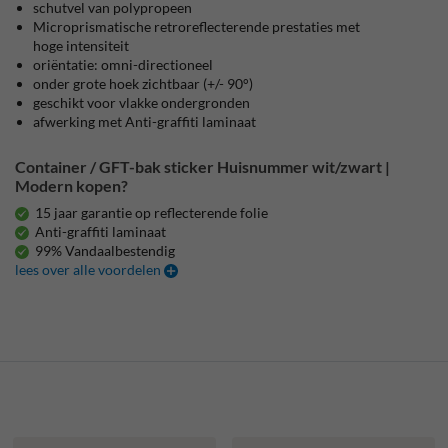
schutvel van polypropeen
Microprismatische retroreflecterende prestaties met
hoge intensiteit
oriëntatie: omni-directioneel
onder grote hoek zichtbaar (+/- 90°)
geschikt voor vlakke ondergronden
afwerking met Anti-graffiti laminaat
Container / GFT-bak sticker Huisnummer wit/zwart |
Modern kopen?
15 jaar garantie op reflecterende folie
Anti-graffiti laminaat
99% Vandaalbestendig
lees over alle voordelen