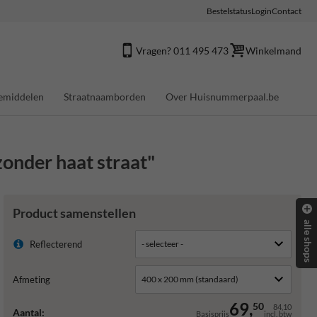
Bestelstatus
Login
Contact
Vragen? 011 495 473
Winkelmand
emiddelen
Straatnaamborden
Over Huisnummerpaal.be
onder haat straat"
Product samenstellen
alle shops
Reflecterend
Afmeting
69,
50
84,10
Aantal:
Basisprijs
incl. btw