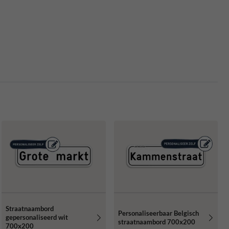
Straatnaambord
Personaliseerbaar Belgisch
gepersonaliseerd wit
straatnaambord 700x200
700x200