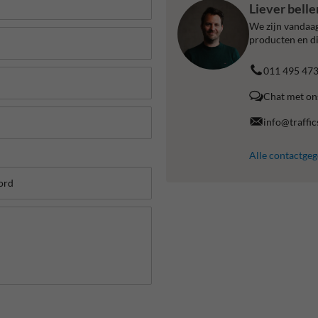
Liever bell
We zijn vandaag
producten en di
011 495 47
Chat met on
info@traffic
Alle contactge