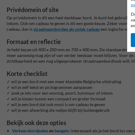
ov
Privédomein of site
Do
Op privédomein is dit een heel dankbaar bord. Je kunt het gebruiken
va
inkom. Ook om cadeau te geven is dit een goeie keuze. Zeker voor een 
en
cadeau, dan is
straatnaamborden als uniek cadeau
een logische volge
Formaat en reflectie
Je hebt keuze uit 400 x 200 mm en 700 x 400 mm. De standaardmaat is 
meer aanwezig mag zijn of van verder leesbaar moet blijven. Voor de afw
zichtbaarheid en een nog uitgesprokener straatnaambordlook wilt. He
Korte checklist
✓ wil je een bord met een meer klassieke Belgische uitstraling
✓ wil je zelf tekst en pictogrammen aanpassen
✓ zoek je iets voor een woning, poort, tuinmuur of inkom
✓ wil je kiezen tussen een compact en groter formaat
✓ wil je een bord dat ook mooi is om cadeau te geven
✓ wil je een afwerking die netjes blijft bij buitengebruik
Bekijk ook deze opties
Verkeersbordpalen
en
beugels
: interessant als je het bord los van