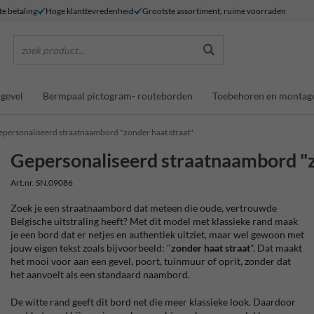
te betaling
Hoge klanttevredenheid
Grootste assortiment, ruime voorraden
zoek product...
gevel
Bermpaal pictogram- routeborden
Toebehoren en montag
epersonaliseerd straatnaambord "zonder haat straat"
Gepersonaliseerd straatnaambord "z
Art.nr. SN.09086
Zoek je een straatnaambord dat meteen die oude, vertrouwde
Belgische uitstraling heeft? Met dit model met klassieke rand maak
je een bord dat er netjes en authentiek uitziet, maar wel gewoon met
jouw eigen tekst zoals bijvoorbeeld: "
zonder haat straat
". Dat maakt
het mooi voor aan een gevel, poort, tuinmuur of oprit, zonder dat
het aanvoelt als een standaard naambord.
De witte rand geeft dit bord net die meer klassieke look. Daardoor