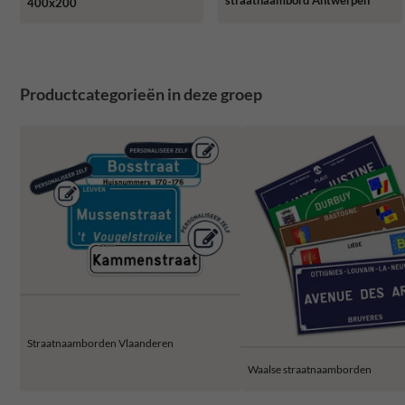
straatnaambord Antwerpen
400x200
Productcategorieën in deze groep
Straatnaamborden Vlaanderen
Waalse straatnaamborden