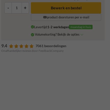
-
+
product doorsturen per e-mail
Levertijd:
1-2 werkdagen
maandag in huis
Volumekorting? Bekijk de opties
9.4
7061 beoordelingen
Onafhankelijke reviews door FeedbackCompany