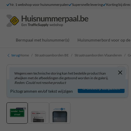
Nr. 1 webshop voor huisnummerpalen
Supersnelle levering
Korting bij direc
Bermpaal met huisnummer(s)
Huisnummerbord voor op de 
terug
Home
Straatnaamborden BE
Straatnaamborden Vlaanderen
G
Wegens een technische storing kan het bestelde product kan
afwijken met de afbeeldingen die getoond worden in de galerij.
Reden: Could not resolve product
Product zelf aanpassen?
Ontwerp aanpassen
Pictogrammen en/of tekst wijzigen