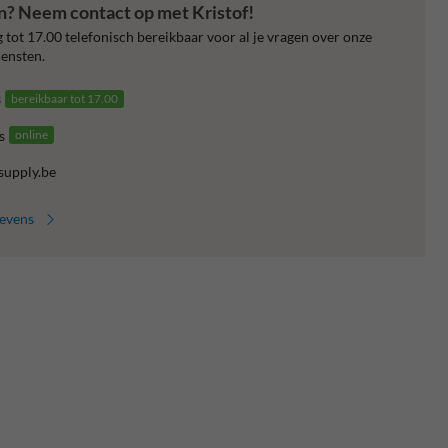
en? Neem contact op met Kristof!
 tot 17.00 telefonisch bereikbaar voor al je vragen over onze
ensten.
3
bereikbaar tot 17.00
s
online
supply.be
gevens