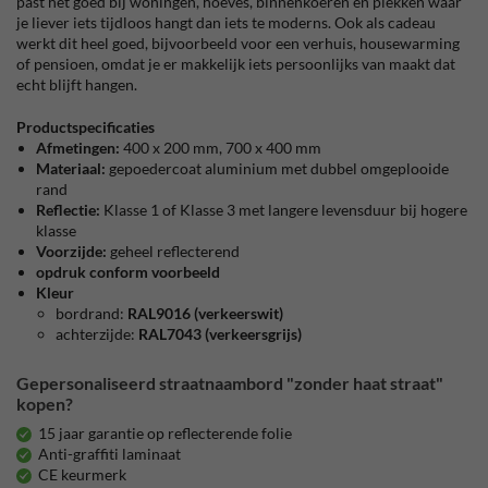
past het goed bij woningen, hoeves, binnenkoeren en plekken waar
je liever iets tijdloos hangt dan iets te moderns. Ook als cadeau
werkt dit heel goed, bijvoorbeeld voor een verhuis, housewarming
of pensioen, omdat je er makkelijk iets persoonlijks van maakt dat
echt blijft hangen.
Productspecificaties
Afmetingen:
400 x 200 mm, 700 x 400 mm
Materiaal:
gepoedercoat aluminium met dubbel omgeplooide
rand
Reflectie:
Klasse 1 of Klasse 3 met langere levensduur bij hogere
klasse
Voorzijde:
geheel reflecterend
opdruk conform voorbeeld
Kleur
bordrand:
RAL9016 (verkeerswit)
achterzijde:
RAL7043 (verkeersgrijs)
Gepersonaliseerd straatnaambord "zonder haat straat"
kopen?
15 jaar garantie op reflecterende folie
Anti-graffiti laminaat
CE keurmerk