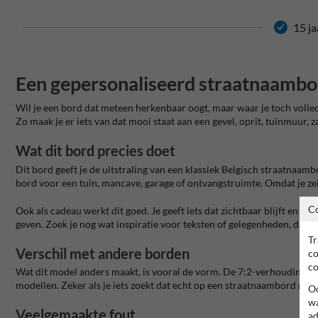
15 ja
Een gepersonaliseerd straatnaambor
Wil je een bord dat meteen herkenbaar oogt, maar waar je toch volledi
Zo maak je er iets van dat mooi staat aan een gevel, oprit, tuinmuur, 
Wat dit bord precies doet
Dit bord geeft je de uitstraling van een klassiek Belgisch straatnaam
bord voor een tuin, mancave, garage of ontvangstruimte. Omdat je zel
C
Ook als cadeau werkt dit goed. Je geeft iets dat zichtbaar blijft en n
geven. Zoek je nog wat inspiratie voor teksten of gelegenheden, dan k
Tr
Verschil met andere borden
co
co
Wat dit model anders maakt, is vooral de vorm. De 7:2-verhouding is
modellen. Zeker als je iets zoekt dat echt op een straatnaambord moet l
Oo
wa
Veelgemaakte fout
ad