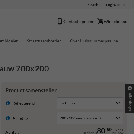
Bestelstatus
Login
Contact
Contact opnemen
Winkelmand
emiddelen
Straatnaamborden
Over Huisnummerpaal.be
blauw 700x200
Product samenstellen
alle shops
Reflecterend
Afmeting
80,
50
97,41
Aantal:
Basisprijs
incl. btw