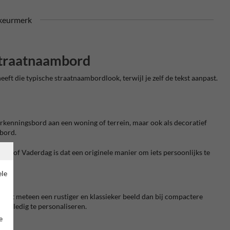
keurmerk
 straatnaambord
eft die typische straatnaambordlook, terwijl je zelf de tekst aanpast.
herkenningsbord aan een woning of terrein, maar ook als decoratief
dbord.
ioen of Vaderdag is dat een originele manier om iets persoonlijks te
ele
eeft meteen een rustiger en klassieker beeld dan bij compactere
d volledig te personaliseren.
e