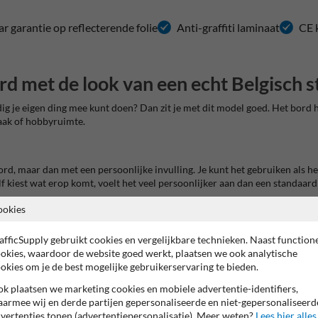
ar garantie op reflecterende folie
Anti-graffiti laminaat
CE 
d met de look van een echt Belgisch
g je eigen ding mee kunt doen? Dan zit je met dit model goed. Het bord he
zaak of hobbyruimte.
bord, maar dan met een persoonlijke invulling. Je kunt het gebruiken als 
f kiest wat erop komt, voelt het veel persoonlijker aan dan een standaar
ookies
iet zomaar in een lade verdwijnt. Voor een housewarming, verjaardag, pens
un je ook verder kijken naar
straatnaamborden als uniek cadeau.
afficSupply gebruikt cookies en vergelijkbare technieken. Naast function
okies, waardoor de website goed werkt, plaatsen we ook analytische
okies om je de best mogelijke gebruikerservaring te bieden.
 lang en smal, waardoor namen en teksten mooi over het bord lopen. Dat g
ijken, zit je met deze vorm goed. Tegelijk hou je alle vrijheid om het bor
k plaatsen we marketing cookies en mobiele advertentie-identifiers,
armee wij en derde partijen gepersonaliseerde en niet-gepersonaliseerd
vertenties tonen (advertentiepersonalisatie). Meer weten?
Lees hier alles