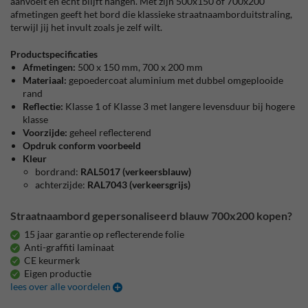
aanvoelt en echt blijft hangen. Met zijn 500x150 of 700x200
afmetingen geeft het bord die klassieke straatnaamborduitstraling,
terwijl jij het invult zoals je zelf wilt.
Productspecificaties
Afmetingen:
500 x 150 mm, 700 x 200 mm
Materiaal:
gepoedercoat aluminium met dubbel omgeplooide
rand
Reflectie:
Klasse 1 of Klasse 3 met langere levensduur bij hogere
klasse
Voorzijde:
geheel reflecterend
Opdruk conform voorbeeld
Kleur
bordrand:
RAL5017 (verkeersblauw)
achterzijde:
RAL7043 (verkeersgrijs)
Straatnaambord gepersonaliseerd blauw 700x200 kopen?
15 jaar garantie op reflecterende folie
Anti-graffiti laminaat
CE keurmerk
Eigen productie
lees over alle voordelen