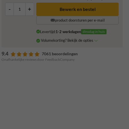
-
+
product doorsturen per e-mail
Levertijd:
1-2 werkdagen
dinsdag in huis
Volumekorting? Bekijk de opties
9.4
7061 beoordelingen
Onafhankelijke reviews door FeedbackCompany