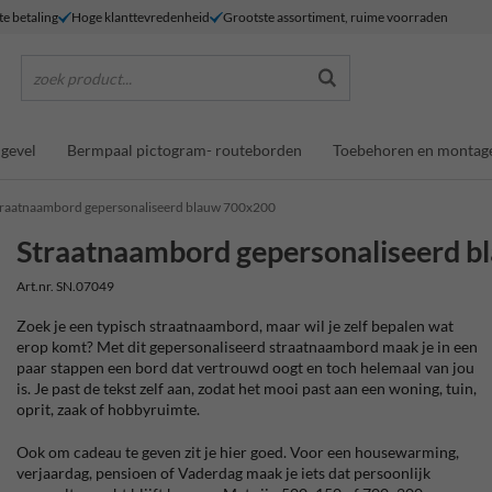
te betaling
Hoge klanttevredenheid
Grootste assortiment, ruime voorraden
zoek product...
gevel
Bermpaal pictogram- routeborden
Toebehoren en montag
traatnaambord gepersonaliseerd blauw 700x200
Straatnaambord gepersonaliseerd 
Art.nr. SN.07049
Zoek je een typisch straatnaambord, maar wil je zelf bepalen wat
erop komt? Met dit gepersonaliseerd straatnaambord maak je in een
paar stappen een bord dat vertrouwd oogt en toch helemaal van jou
is. Je past de tekst zelf aan, zodat het mooi past aan een woning, tuin,
oprit, zaak of hobbyruimte.
Ook om cadeau te geven zit je hier goed. Voor een housewarming,
verjaardag, pensioen of Vaderdag maak je iets dat persoonlijk