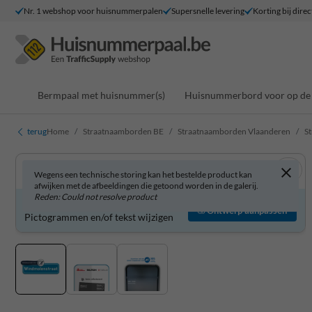
Nr. 1 webshop voor huisnummerpalen
Supersnelle levering
Korting bij direc
Bermpaal met huisnummer(s)
Huisnummerbord voor op de 
terug
Home
Straatnaamborden BE
Straatnaamborden Vlaanderen
S
Wegens een technische storing kan het bestelde product kan
afwijken met de afbeeldingen die getoond worden in de galerij.
Reden: Could not resolve product
Straatnaambord zelf aanpassen?
Ontwerp aanpassen
Pictogrammen en/of tekst wijzigen