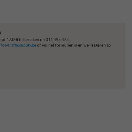
p
 tot 17.00) te bereiken op 011 495 473.
nfo@trafficsupply.be
of vul het formulier in en we reageren zo