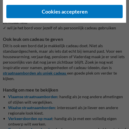
✓ wil je een korte of langere naam op het bord zetten
✓ hangt het bord aan een brede muur, poort of gevel
Cookies accepteren
✓ moet het vooral decoratief zijn of ook extra opvallen
✓ kies je liever voor een subtieler formaat of voor meer
zichtbaarheid
✓ wil je het bord voor jezelf of als persoonlijk cadeau gebruiken
Ook leuk om cadeau te geven
Dit is ook een bord dat je makkelijk cadeau doet. Niet als
standaardgeschenk, maar als iets dat echt bij iemand past. Voor een
housewarming, verjaardag, pensioen of Vaderdag maak je er snel iets
persoonlijks van dat nog jaren zichtbaar blijft. Zoek je nog wat
inspiratie voor namen, gelegenheden of cadeau-ideeën, dan is
straatnaamborden als uniek cadeau
een goede plek om verder te
kijken.
Handig om mee te bekijken
Vlaamse straatnaamborden
: handig als je nog andere afmetingen
of stijlen wilt vergelijken.
Waalse straatnaamborden
: interessant als je liever een andere
regionale look kiest.
Verkeersborden op maat
: handig als je met een volledig eigen
ontwerp wilt werken.