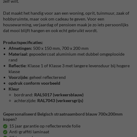
zelf wilt.
Dat maakt het handig voor aan een woning, oprit, tuinmuur, zaak of
hobbyruimte, maar ook om cadeau te geven. Voor een
housewarming, verjaardag of pensioen maak je zo iets persoonlijks
dat mooi blijft hangen en ook echt gebruikt wordt.
Productspecificaties:
Afmetingen:
500 x 150 mm, 700 x 200 mm
Materiaal:
gepoedercoat aluminium met dubbel omgeplooide
rand
Reflectie:
Klasse 1 of Klasse 3 met langere levensduur bij hogere
klasse
Voorzijde:
geheel reflecterend
opdruk conform voorbeeld
Kleur
bordrand:
RAL5017
(verkeersblauw)
achterzijde:
RAL7043 (verkeersgrijs)
Gepersonaliseerd Belgisch straatnaambord blauw 700x200mm
kopen?
15 jaar garantie op reflecterende folie
Anti-graffiti laminaat