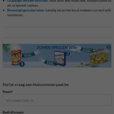
Grappige verkeersborden
: leuk voor een mancave, hobbyruimte of
als origineel cadeau.
Bevestigingsmaterialen
: handig als je het bord meteen correct wilt
monteren.
Stel je vraag aan Huisnummerpaal.be
Naam*
Bedrijfsnaam