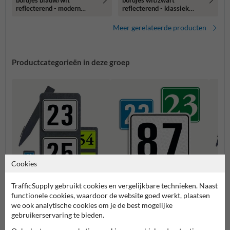
bordjes blauw/wit
bordjes wit/zwart
reflecterend - modern
reflecterend - klassiek
lettertype
lettertype
Meer gerelateerde producten
Productcategorieën in deze groep
Cookies
TrafficSupply gebruikt cookies en vergelijkbare technieken. Naast
Huisnummerpaal met twee
Huisn
Huisnummerbordjes
functionele cookies, waardoor de website goed werkt, plaatsen
nummers
numm
we ook analytische cookies om je de best mogelijke
gebruikerservaring te bieden.
Huisnummerborden & palen