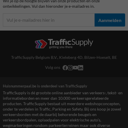
Wil je op de hoogte blijven van onze producten en onze
ontwikkelingen. Vul dan hieronder je e-mailadres in.
Aanmelden
TrafficSupply Belgium B.V.,
Kieleberg 4D
,
Bilzen-Hoeselt, BE
Volg ons
Huisnummerpaal.be is onderdeel van TrafficSupply
TrafficSupply is dé grootste online aanbieder van verkeers-, tekst- en
informatieborden en meer dan 10.000 verkeersgerelateerde
producten. TrafficSupply bestaat uit meerdere webshopconcepten,
onder te verdelen in Traffic, Parking en Safety. Bij ons koop je zowel
verkeersborden met de daarbij behorende beugels en
verkeersbordpalen, oplaadpalen voor elektrische auto’s,
wegmarkeringen rondom parkeerterreinen maar ook diverse