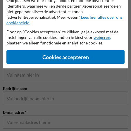
Ook plaatsen we marketing cookies en mobiele advertentie-
identifiers, waarmee wij en derde partijen gepersonaliseerde en
niet-gepersonaliseerde advertenties tonen
(advertentiepersonalisatie). Meer weten?
Lees hier alles over ons
cookiebeleid
.
Door op "Cookies accepteren" te klikken, ga je akkoord met de
instellingen van alle cookies. Indien je kiest voor
weigeren
,
plaatsen we alleen functionele en analytische cookies.
Stel je vraag aan Huisnummerpaal.be
Cookies accepteren
Naam*
Bedrijfsnaam
E-mailadres*