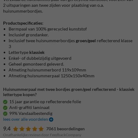
2 uitsparingen aan twee zijden voor plaatsing van o.a.
huisnummerbordjes.
Productspecificaties:
Bermpaal van 100% gerecycled kunststof
Inclusief grondanker.
Inclusief twee huisnummerbordjes
groen/geel
reflecterend klasse
3
Lettertype
klassiek
Enkel- of dubbelzijdig uitgevoerd
Geheel gemonteerd geleverd.
Afmeting huisnummerbord 119x109mm
Afmeting huisnummerpaal 1250x150x40mm
Huisnummerpaal met twee bordjes groen/geel reflecterend - klassiek
lettertype kopen?
15 jaar garantie op reflecterende folie
Anti-graffiti laminaat
99% Vandaalbestendig
lees over alle voordelen
9.4
7061 beoordelingen
Onafhankelijke reviews door FeedbackCompany