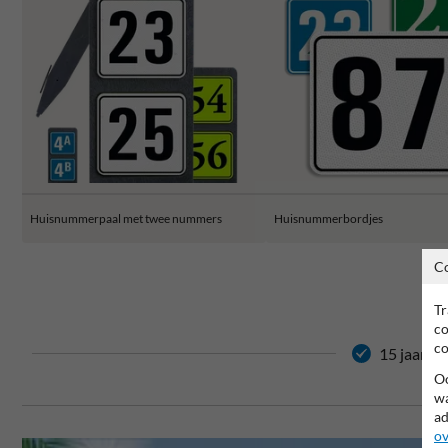
Huisnummerpaal met twee nummers
Huisnummerbordjes
C
Tr
co
co
15 jaar ga
Oo
wa
ad
ov