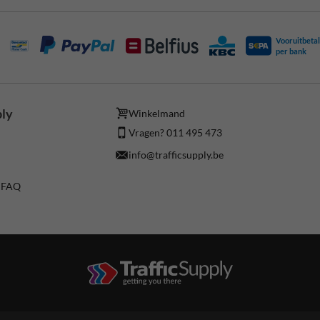
Vooruitbetal
per bank
ply
Winkelmand
Vragen? 011 495 473
info@trafficsupply.be
/ FAQ