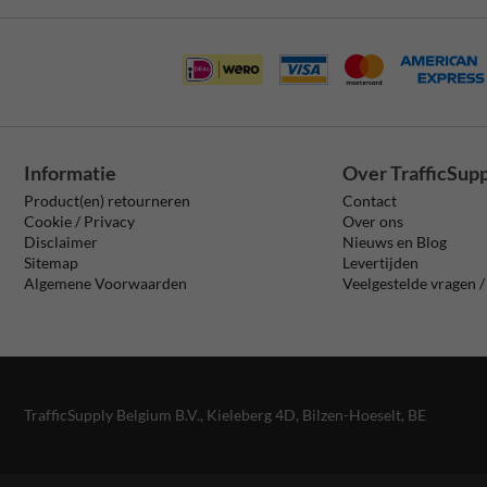
Informatie
Over TrafficSup
Product(en) retourneren
Contact
Cookie / Privacy
Over ons
Disclaimer
Nieuws en Blog
Sitemap
Levertijden
Algemene Voorwaarden
Veelgestelde vragen 
TrafficSupply Belgium B.V.,
Kieleberg 4D
,
Bilzen-Hoeselt, BE