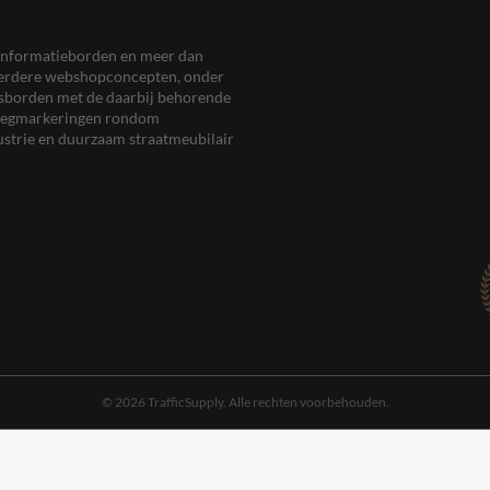
en informatieborden en meer dan
meerdere webshopconcepten, onder
eersborden met de daarbij behorende
, wegmarkeringen rondom
ustrie en duurzaam straatmeubilair
© 2026 TrafficSupply. Alle rechten voorbehouden.