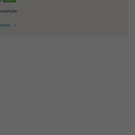
supply.be
gevens