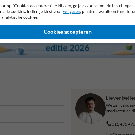
or op "Cookies accepteren" te klikken, ga je akkoord met de instellingen
n alle cookies. Indien je kiest voor
weigeren
, plaatsen we alleen functione
 analytische cookies.
Cookies accepteren
Liever bell
We zijn vandaag
producten en di
011 495 47
Chat met on