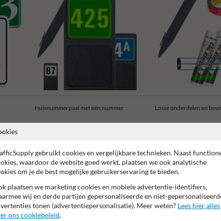
Huisnummerpaal met één nummer
Losse onderdelen en beve
ookies
afficSupply gebruikt cookies en vergelijkbare technieken. Naast function
okies, waardoor de website goed werkt, plaatsen we ook analytische
okies om je de best mogelijke gebruikerservaring te bieden.
rantie op reflecterende folie
Anti-graffiti laminaat
99% Van
k plaatsen we marketing cookies en mobiele advertentie-identifiers,
armee wij en derde partijen gepersonaliseerde en niet-gepersonaliseerd
vertenties tonen (advertentiepersonalisatie). Meer weten?
Lees hier alles
er ons cookiebeleid
.