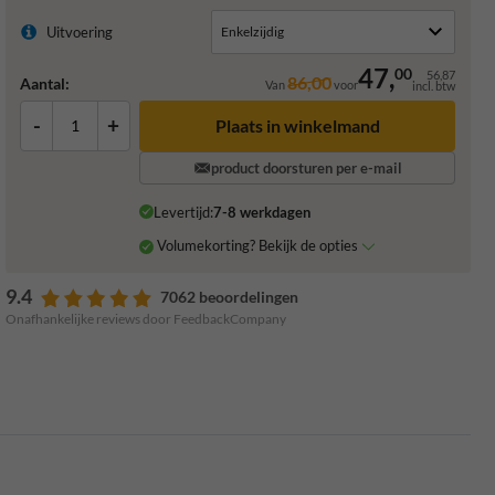
Uitvoering
47,
00
56,87
86,00
Aantal:
Van
voor
incl. btw
-
+
Plaats in winkelmand
product doorsturen per e-mail
Levertijd:
7-8 werkdagen
Volumekorting? Bekijk de opties
9.4
7062 beoordelingen
Onafhankelijke reviews door FeedbackCompany