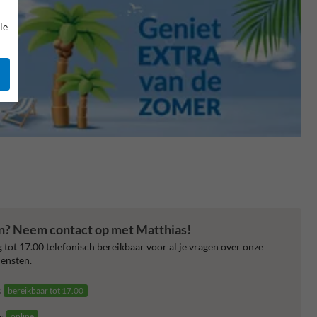
le
en? Neem contact op met Matthias!
 tot 17.00 telefonisch bereikbaar voor al je vragen over onze
ensten.
3
bereikbaar tot 17.00
s
online