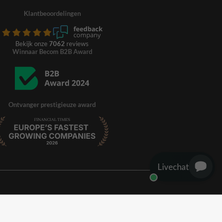
Klantbeoordelingen
Bekijk onze
7062
reviews
Winnaar Becom B2B Award
Ontvanger prestigieuze award
Livechat