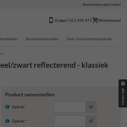
Bestelstatus
Login
Contact
Vragen? 011 495 473
Winkelmand
emiddelen
Straatnaamborden
Over Huisnummerpaal.be
ype
el/zwart reflecterend - klassiek
alle shops
Product samenstellen
Opdruk*
Opdruk*