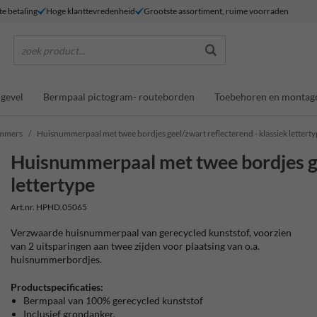
te betaling
Hoge klanttevredenheid
Grootste assortiment, ruime voorraden
zoek product...
gevel
Bermpaal pictogram- routeborden
Toebehoren en montag
ummers
Huisnummerpaal met twee bordjes geel/zwart reflecterend - klassiek lettert
Huisnummerpaal met twee bordjes ge
lettertype
Art.nr. HPHD.05065
Verzwaarde huisnummerpaal van gerecycled kunststof, voorzien
van 2 uitsparingen aan twee zijden voor plaatsing van o.a.
huisnummerbordjes.
Productspecificaties:
Bermpaal van 100% gerecycled kunststof
Inclusief grondanker.