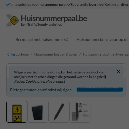
Nr. 1 webshop voor huisnummerpalen
Supersnelle levering
Korting bij direc
Bermpaal met huisnummer(s)
Huisnummerbord voor op de 
terug
Home
Huisnummerborden & palen
Huisnummerpaal met twee n
Wegens een technische storing kan het bestelde product kan
afwijken met de afbeeldingen die getoond worden in de galerij.
Reden: Could not resolve product
Product zelf aanpassen?
Ontwerp aanpassen
Pictogrammen en/of tekst wijzigen