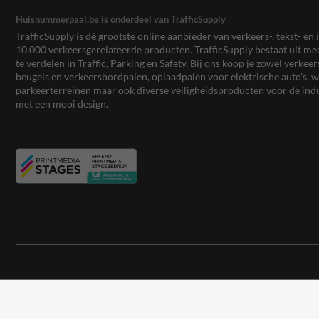
Huisnummerpaal.be is onderdeel van TrafficSupply
TrafficSupply is dé grootste online aanbieder van verkeers-, tekst- 
10.000 verkeersgerelateerde producten. TrafficSupply bestaat uit 
te verdelen in Traffic, Parking en Safety. Bij ons koop je zowel verk
beugels en verkeersbordpalen, oplaadpalen voor elektrische auto’s
parkeerterreinen maar ook diverse veiligheidsproducten voor de ind
met een mooi design.