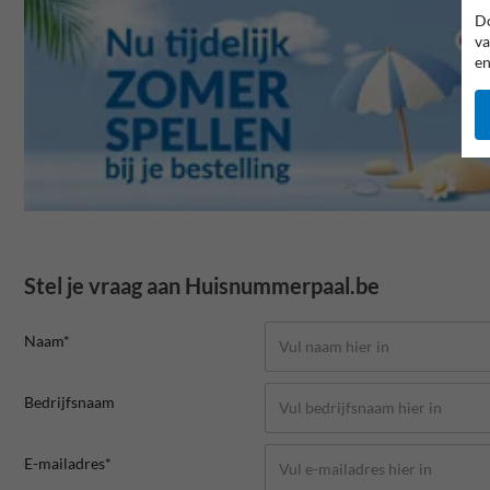
Do
va
en
Stel je vraag aan Huisnummerpaal.be
Naam*
Bedrijfsnaam
E-mailadres*