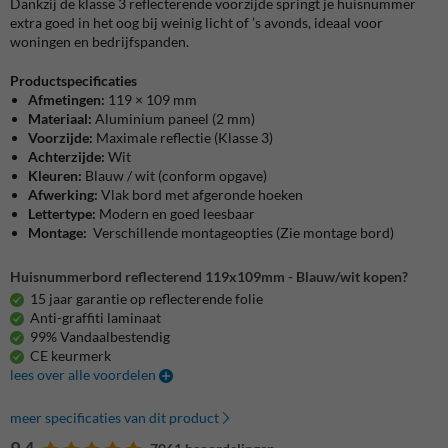
Dankzij de klasse 3 reflecterende voorzijde springt je huisnummer
extra goed in het oog bij weinig licht of ’s avonds, ideaal voor
woningen en bedrijfspanden.
Productspecificaties
Afmetingen:
119 × 109 mm
Materiaal:
Aluminium paneel (2 mm)
Voorzijde:
Maximale reflectie (Klasse 3)
Achterzijde:
Wit
Kleuren:
Blauw / wit (conform opgave)
Afwerking:
Vlak bord met afgeronde hoeken
Lettertype:
Modern en goed leesbaar
Montage:
Verschillende montageopties (Zie montage bord)
Huisnummerbord reflecterend 119x109mm - Blauw/wit kopen?
15 jaar garantie op reflecterende folie
Anti-graffiti laminaat
99% Vandaalbestendig
CE keurmerk
lees over alle voordelen
meer specificaties van dit product