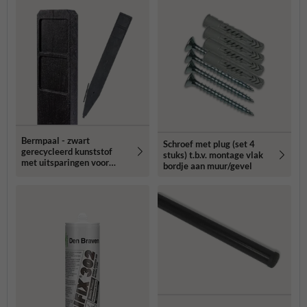
Bermpaal - zwart
Schroef met plug (set 4
gerecycleerd kunststof
stuks) t.b.v. montage vlak
met uitsparingen voor
bordje aan muur/gevel
routebordjes -
1250x150x40mm