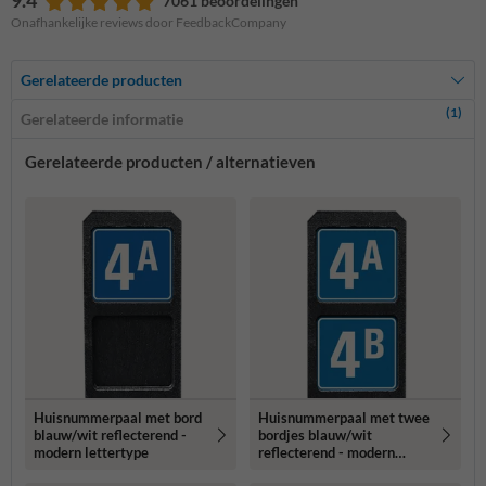
9.4
7061 beoordelingen
Onafhankelijke reviews door FeedbackCompany
Gerelateerde producten
(1)
Gerelateerde informatie
Gerelateerde producten / alternatieven
Huisnummerpaal met bord
Huisnummerpaal met twee
blauw/wit reflecterend -
bordjes blauw/wit
modern lettertype
reflecterend - modern
lettertype