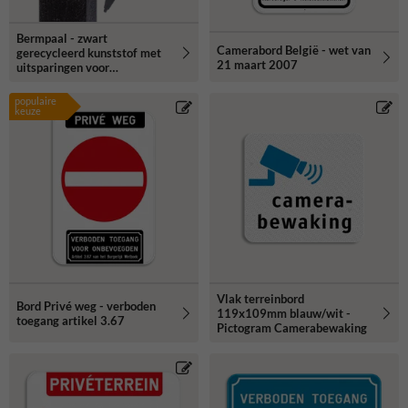
Bermpaal - zwart
Camerabord België - wet van
gerecycleerd kunststof met
21 maart 2007
uitsparingen voor
routebordjes -
1250x150x40mm
populaire
keuze
Vlak terreinbord
Bord Privé weg - verboden
119x109mm blauw/wit -
toegang artikel 3.67
Pictogram Camerabewaking