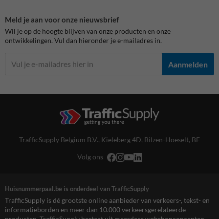
Meld je aan voor onze nieuwsbrief
Wil je op de hoogte blijven van onze producten en onze
ontwikkelingen. Vul dan hieronder je e-mailadres in.
Aanmelden
TrafficSupply Belgium B.V.,
Kieleberg 4D
,
Bilzen-Hoeselt, BE
Volg ons
Huisnummerpaal.be is onderdeel van TrafficSupply
TrafficSupply is dé grootste online aanbieder van verkeers-, tekst- en
informatieborden en meer dan 10.000 verkeersgerelateerde
producten. TrafficSupply bestaat uit meerdere webshopconcepten,