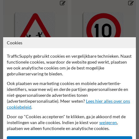
Cookies
TrafficSupply gebruikt cookies en vergelijkbare technieken. Naast
functionele cookies, waardoor de website goed werkt, plaatsen
we ook analytische cookies om je de best mogelijke
Terreinbordje PAS OP!
Terreinbordje maximum
spelende kinderen
gebruikerservaring te bieden.
snelheid 10km 119x109mm
119x109mm
Ook plaatsen we marketing cookies en mobiele advertentie-
identifiers, waarmee wij en derde partijen gepersonaliseerde en
niet-gepersonaliseerde advertenties tonen
(advertentiepersonalisatie). Meer weten?
Lees hier alles over ons
cookiebeleid
.
Door op "Cookies accepteren" te klikken, ga je akkoord met de
instellingen van alle cookies. Indien je kiest voor
weigeren
,
plaatsen we alleen functionele en analytische cookies.