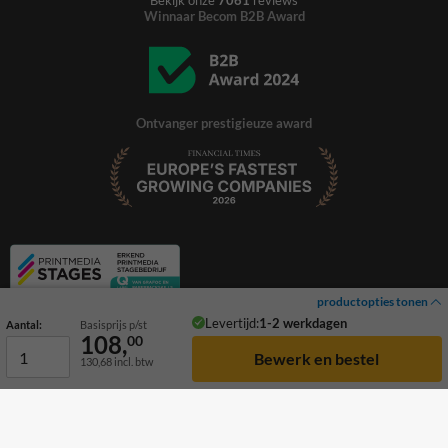
Bekijk onze
7061
reviews
Winnaar Becom B2B Award
Ontvanger prestigieuze award
productopties tonen
Levertijd:
1-2 werkdagen
Aantal:
Basisprijs p/st
108,
00
130,68
incl. btw
© 2026 TrafficSupply. Alle rechten voorbehouden.