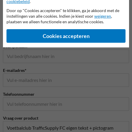
cookiebeleid
.
Door op "Cookies accepteren" te klikken, ga je akkoord met de
Stel je vraag aan Huisnummerpaal.be
instellingen van alle cookies. Indien je kiest voor
weigeren
,
plaatsen we alleen functionele en analytische cookies.
Naam*
Cookies accepteren
Bedrijfsnaam
E-mailadres*
Telefoonnummer
Vraag over product