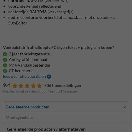
bordrand
RAL9016 (verkeerswit)
voorzijde
geheel reflecterend
achterzijde RAL7043 (verkeersgrijs)
opdruk conform voorbeeld of aanpasbaar met onze unieke
SIgnEditor
Voetbalclub TrafficSupply FC eigen tekst + pictogram kopen?
2 jaar fabrieksgarantie
Anti-graffiti laminaat
99% Vandaalbestendig
CE keurmerk
lees over alle voordelen
9.4
7061 beoordelingen
Onafhankelijke reviews door FeedbackCompany
Gerelateerde producten
Montageadvies
Gerelateerde producten / alternatieven