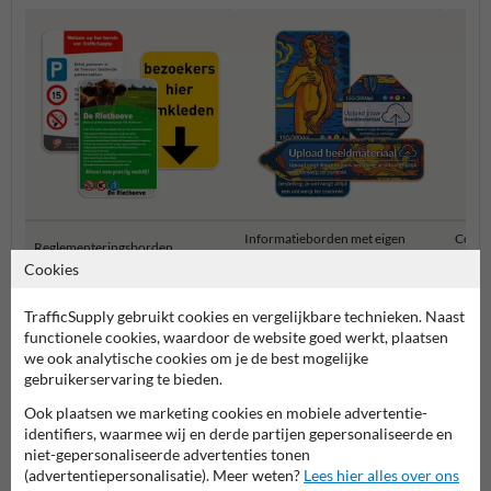
Informatieborden met eigen
Combi
Reglementeringsborden
ontwerp
privét
Cookies
Informatieborden Privé terrein
TrafficSupply gebruikt cookies en vergelijkbare technieken. Naast
functionele cookies, waardoor de website goed werkt, plaatsen
we ook analytische cookies om je de best mogelijke
gebruikerservaring te bieden.
Ook plaatsen we marketing cookies en mobiele advertentie-
identifiers, waarmee wij en derde partijen gepersonaliseerde en
niet-gepersonaliseerde advertenties tonen
(advertentiepersonalisatie). Meer weten?
Lees hier alles over ons