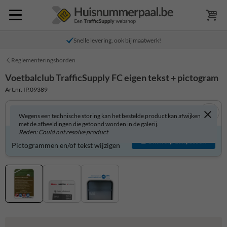
Snelle levering, ook bij maatwerk!
Reglementeringsborden
Voetbalclub TrafficSupply FC eigen tekst + pictogram
Art.nr. IP.09389
Wegens een technische storing kan het bestelde product kan afwijken
met de afbeeldingen die getoond worden in de galerij.
Reden: Could not resolve product
Product zelf aanpassen?
Ontwerp aanpassen
Pictogrammen en/of tekst wijzigen