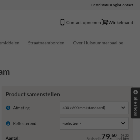
Bestelstatus
Login
Contact
Contact opnemen
Winkelmand
emiddelen
Straatnaamborden
Over Huisnummerpaal.be
ram
Product samenstellen
alle shops
Afmeting
Reflecterend
79,
60
96,32
Aantal:
Basisprijs
incl. btw