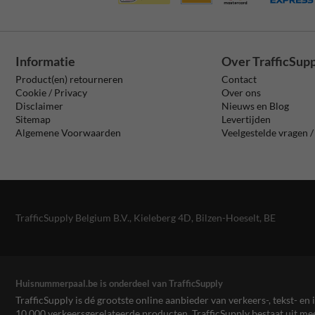
Informatie
Over TrafficSup
Product(en) retourneren
Contact
Cookie / Privacy
Over ons
Disclaimer
Nieuws en Blog
Sitemap
Levertijden
Algemene Voorwaarden
Veelgestelde vragen 
TrafficSupply Belgium B.V.,
Kieleberg 4D
,
Bilzen-Hoeselt, BE
Huisnummerpaal.be is onderdeel van TrafficSupply
TrafficSupply is dé grootste online aanbieder van verkeers-, tekst- 
10.000 verkeersgerelateerde producten. TrafficSupply bestaat uit 