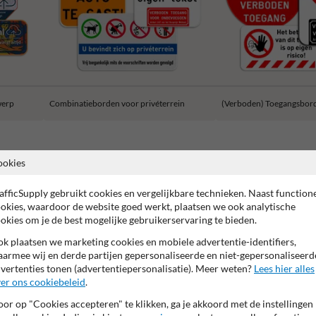
werp
Combinatieborden voor privéterrein
(Verboden) Toegangsbor
ookies
afficSupply gebruikt cookies en vergelijkbare technieken. Naast function
jaar fabrieksgarantie
Anti-graffiti laminaat
99% Vandaalbes
okies, waardoor de website goed werkt, plaatsen we ook analytische
okies om je de best mogelijke gebruikerservaring te bieden.
k plaatsen we marketing cookies en mobiele advertentie-identifiers,
armee wij en derde partijen gepersonaliseerde en niet-gepersonaliseerd
vertenties tonen (advertentiepersonalisatie). Meer weten?
Lees hier alles
er ons cookiebeleid
.
or op "Cookies accepteren" te klikken, ga je akkoord met de instellingen