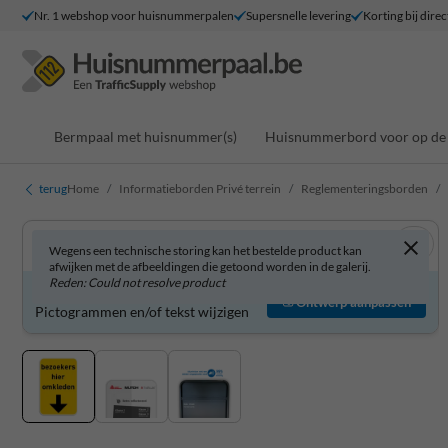
Nr. 1 webshop voor huisnummerpalen
Supersnelle levering
Korting bij direc
Bermpaal met huisnummer(s)
Huisnummerbord voor op de 
terug
Home
Informatieborden Privé terrein
Reglementeringsborden
Wegens een technische storing kan het bestelde product kan
afwijken met de afbeeldingen die getoond worden in de galerij.
Reden: Could not resolve product
Informatiebord zelf aanpassen?
Ontwerp aanpassen
Pictogrammen en/of tekst wijzigen