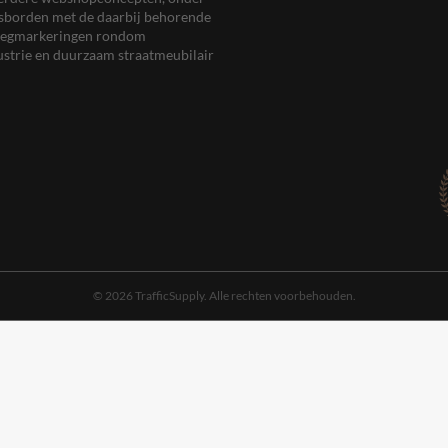
eersborden met de daarbij behorende
, wegmarkeringen rondom
ustrie en duurzaam straatmeubilair
© 2026 TrafficSupply. Alle rechten voorbehouden.