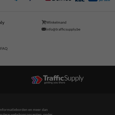
ply
Winkelmand
info@trafficsupply.be
/ FAQ
en informatieborden en meer dan
meerdere webshopconcepten, onder