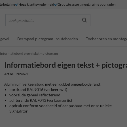
te betaling
Hoge klanttevredenheid
Grootste assortiment, ruime voorraden
zoek product...
gevel
Bermpaal pictogram- routeborden
Toebehoren en montag
Informatiebord eigen tekst + pictogram
Informatiebord eigen tekst + pictog
Art.nr. IP.09361
Aluminium verkeersbord met een dubbel omgeplooide rand.
bordrand
RAL9016 (verkeerswit)
voorzijde
geheel reflecterend
achterzijde RAL7043 (verkeersgrijs)
opdruk conform voorbeeld of aanpasbaar met onze unieke
SIgnEditor