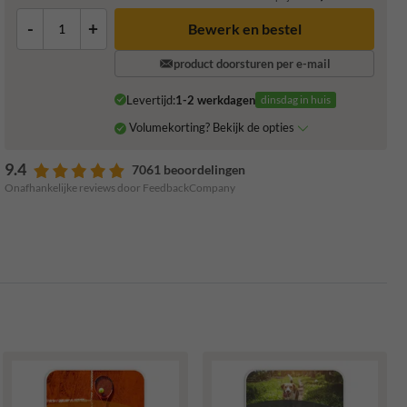
-
+
product doorsturen per e-mail
Levertijd:
1-2 werkdagen
dinsdag in huis
Volumekorting? Bekijk de opties
9.4
7061 beoordelingen
Onafhankelijke reviews door FeedbackCompany