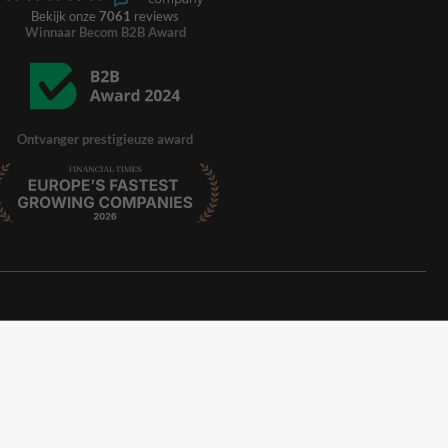
Bekijk onze
7061
reviews
Winnaar Becom B2B Award
Ontvanger prestigieuze award