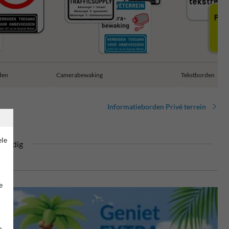
den
Camerabewaking
Tekstborden
Informatieborden Privé terrein
ele
tendig
e