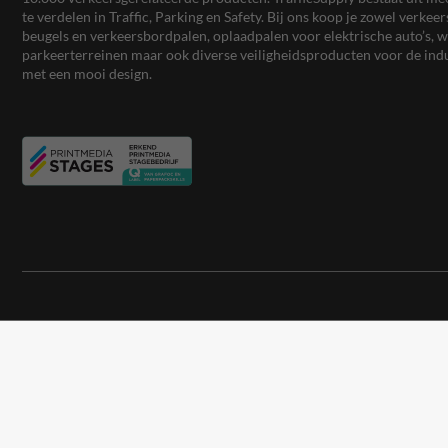
te verdelen in Traffic, Parking en Safety. Bij ons koop je zowel verk
beugels en verkeersbordpalen, oplaadpalen voor elektrische auto’s
parkeerterreinen maar ook diverse veiligheidsproducten voor de ind
met een mooi design.