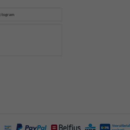
Vooruitbetal
per bank