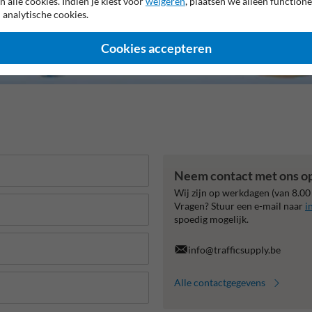
n alle cookies. Indien je kiest voor
weigeren
, plaatsen we alleen functione
 analytische cookies.
Cookies accepteren
Neem contact met ons o
Wij zijn op werkdagen (van 8.00
Vragen? Stuur een e-mail naar
i
spoedig mogelijk.
info@trafficsupply.be
Alle contactgegevens