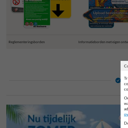
Reglementeringsborden
Informatieborden met eigen ont
C
Tr
2 
co
co
Oo
wa
ad
ov
Do