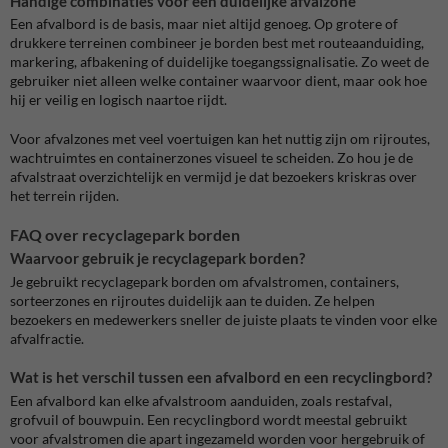
Handige combinaties voor een duidelijke afvalzone
Een afvalbord is de basis, maar niet altijd genoeg. Op grotere of
drukkere terreinen combineer je borden best met routeaanduiding,
markering, afbakening of duidelijke toegangssignalisatie. Zo weet de
gebruiker niet alleen welke container waarvoor dient, maar ook hoe
hij er veilig en logisch naartoe rijdt.
Voor afvalzones met veel voertuigen kan het nuttig zijn om rijroutes,
wachtruimtes en containerzones visueel te scheiden. Zo hou je de
afvalstraat overzichtelijk en vermijd je dat bezoekers kriskras over
het terrein rijden.
FAQ over recyclagepark borden
Waarvoor gebruik je recyclagepark borden?
Je gebruikt recyclagepark borden om afvalstromen, containers,
sorteerzones en rijroutes duidelijk aan te duiden. Ze helpen
bezoekers en medewerkers sneller de juiste plaats te vinden voor elke
afvalfractie.
Wat is het verschil tussen een afvalbord en een recyclingbord?
Een afvalbord kan elke afvalstroom aanduiden, zoals restafval,
grofvuil of bouwpuin. Een recyclingbord wordt meestal gebruikt
voor afvalstromen die apart ingezameld worden voor hergebruik of