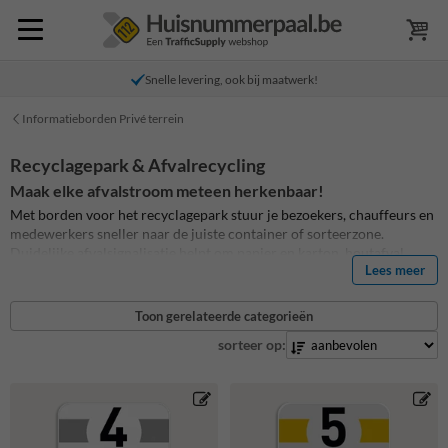
Snelle levering, ook bij maatwerk!
Informatieborden Privé terrein
Recyclagepark & Afvalrecycling
Maak elke afvalstroom meteen herkenbaar!
Met borden voor het recyclagepark stuur je bezoekers, chauffeurs en
medewerkers sneller naar de juiste container of sorteerzone.
Duidelijke afvalsignalisatie helpt om papier en karton, houtafval,
Lees meer
bouwpuin, elektronisch afval, grofvuil, restafval en andere fracties
overzichtelijk aan te duiden. Handig voor recyclageparken,
containerparken, gemeentelijke diensten, scholen, magazijnen,
Toon gerelateerde categorieën
productiebedrijven en bedrijfssites met een eigen afvalstraat.
sorteer op:
Je gebruikt afval- en recyclingborden aan containers, sorteerpunten,
inritten, rijroutes of verzamelzones. Kies voor een standaard
afvalbord, een recyclingbord, een containerbord voor afval of een
informatiebord voor afval en recycling met eigen tekst. Zo maak je de
sorteerlogica duidelijk voor iemand twijfelt, draait of verkeerd stort.