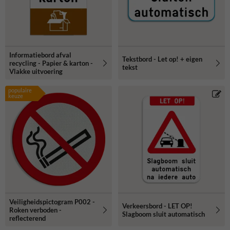
Informatiebord afval
Tekstbord - Let op! + eigen
recycling - Papier & karton -
tekst
Vlakke uitvoering
populaire
keuze
Veiligheidspictogram P002 -
Verkeersbord - LET OP!
Roken verboden -
Slagboom sluit automatisch
reflecterend