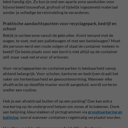
tekst handig zijn. Zo kun je snel een aparte zone aanduiden voor
bijvoorbeeld bouwafval, grofvuil of tijdelijk ingezameld materiaal
zonder je volledige terreinindeling te veranderen.
Praktische aandachtspunten voor recyclagepark, bedrijf en
school
Bekijk je sorteerzone vanuit de gebruiker. Komt iemand met de
wagen, te voet, met een palletwagen of met een bestelwagen? Moet
die persoon eerst een route volgen of staat de container meteen in
beeld? De beste plaats voor een bord is niet altijd op de container
zelf, maar vaak net ervoor of erboven.
Voor recyclageparken en containerparken is leesbaarheid vanop
afstand belangrijk. Voor scholen, kantoren en bedrijven draait het
vaker om herkenbaarheid en gewoontevorming. Wanneer elke
afvalfractie op dezelfde manier wordt aangeduid, wordt sorteren
sneller een routine.
Heb je een afvalstraat buiten of op een parking? Dan kan extra
markering op de ondergrond helpen om zones af te bakenen. Denk
aan belijning, kleurvlakken of pictogrammen via
grondmarkering en
belijning
, vooral wanneer containers regelmatig verplaatst worden.