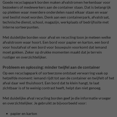
Goede recyclagepark borden maken afvalstromen herkenbaar voor
bezoekers of medewerkers aan de container staan. Dat is belangrijk
op plekken waar meerdere onderdelen naast elkaar staan en waar
snel beslist moet worden. Denk aan een containerpark, afvalstraat,
technische dienst, school, magazijn, werkplaats of bedrijfssite met
interne sorteerpunten.
Met duidelijke borden voor afval en recycling toon je meteen welke
afvalstroom waar hoort. Een bord voor papier en karton, een bord
voor houtafval of een bord voor bouwpuin voorkomt dat iemand
moet gokken. Zeker op drukke momenten maakt dat je terrein
rustiger en overzichtelijker.
Probleem en oplossing: minder twijfel aan de container
Op een recyclagepark of sorteerzone ontstaat verwarring vaak op
hetzelfde moment: iemand rijdt tot aan de container en twijfelt of het
afval daar wel thuishoort. Een bord dat te klein hangt, te laat
zichtbaar is of te weinig contrast heeft, helpt dan niet genoeg.
Met duidelijke afval recycling borden geef je die informatie vroeger
en overzichtelijker. Je gebruikt ze bijvoorbeeld voor:
papier en karton