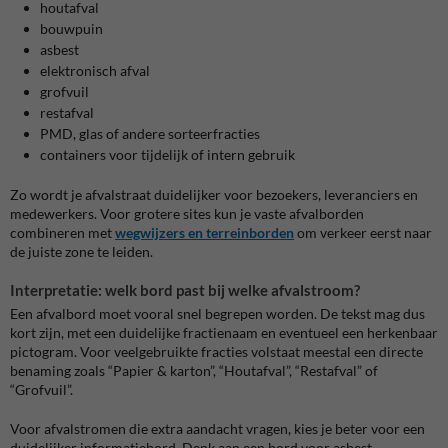
houtafval
bouwpuin
asbest
elektronisch afval
grofvuil
restafval
PMD, glas of andere sorteerfracties
containers voor tijdelijk of intern gebruik
Zo wordt je afvalstraat duidelijker voor bezoekers, leveranciers en
medewerkers. Voor grotere sites kun je vaste afvalborden
combineren met
wegwijzers en terreinborden
om verkeer eerst naar
de juiste zone te leiden.
Interpretatie: welk bord past bij welke afvalstroom?
Een afvalbord moet vooral snel begrepen worden. De tekst mag dus
kort zijn, met een duidelijke fractienaam en eventueel een herkenbaar
pictogram. Voor veelgebruikte fracties volstaat meestal een directe
benaming zoals “Papier & karton”, “Houtafval”, “Restafval” of
“Grofvuil”.
Voor afvalstromen die extra aandacht vragen, kies je beter voor een
duidelijker informatiebord. Denk aan een bord voor asbest,