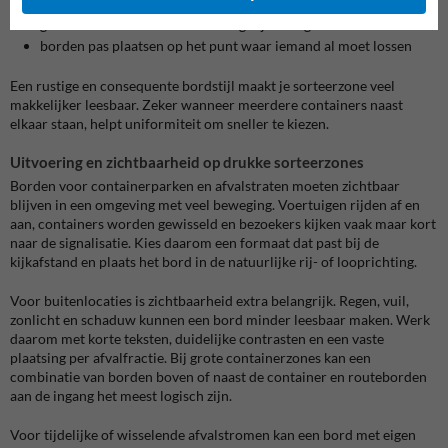
te veel uitleg op één bord zetten
geen onderscheid maken tussen gelijkaardige afvalstromen
borden pas plaatsen op het punt waar iemand al moet lossen
Een rustige en consequente bordstijl maakt je sorteerzone veel
makkelijker leesbaar. Zeker wanneer meerdere containers naast
elkaar staan, helpt uniformiteit om sneller te kiezen.
Uitvoering en zichtbaarheid op drukke sorteerzones
Borden voor containerparken en afvalstraten moeten zichtbaar
blijven in een omgeving met veel beweging. Voertuigen rijden af en
aan, containers worden gewisseld en bezoekers kijken vaak maar kort
naar de signalisatie. Kies daarom een formaat dat past bij de
kijkafstand en plaats het bord in de natuurlijke rij- of looprichting.
Voor buitenlocaties is zichtbaarheid extra belangrijk. Regen, vuil,
zonlicht en schaduw kunnen een bord minder leesbaar maken. Werk
daarom met korte teksten, duidelijke contrasten en een vaste
plaatsing per afvalfractie. Bij grote containerzones kan een
combinatie van borden boven of naast de container en routeborden
aan de ingang het meest logisch zijn.
Voor tijdelijke of wisselende afvalstromen kan een bord met eigen