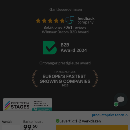
Klantbeoordelingen
Bekijk onze
7061
reviews
Winnaar Becom B2B Award
Ontvanger prestigieuze award
productopties tonen
Levertijd:
1-2 werkdagen
Aantal:
Basisprijs p/st
99,
50