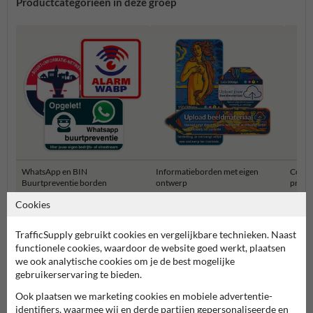
Productcategorieën in deze groep
WhatsApp en BIN
Informatieborden met eigen
Combi
Buurtpreventie borden
ontwerp
privét
Cookies
Informatieborden Privé terrein
TrafficSupply gebruikt cookies en vergelijkbare technieken. Naast
functionele cookies, waardoor de website goed werkt, plaatsen
we ook analytische cookies om je de best mogelijke
gebruikerservaring te bieden.
Ook plaatsen we marketing cookies en mobiele advertentie-
identifiers, waarmee wij en derde partijen gepersonaliseerde en