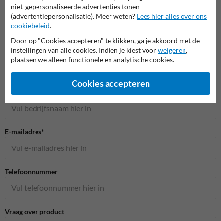
niet-gepersonaliseerde advertenties tonen
(advertentiepersonalisatie). Meer weten?
Lees hier alles over ons
cookiebeleid
.
Stel je vraag aan Huisnummerpaal.be
Door op "Cookies accepteren" te klikken, ga je akkoord met de
instellingen van alle cookies. Indien je kiest voor
weigeren
,
Naam*
plaatsen we alleen functionele en analytische cookies.
Cookies accepteren
Bedrijfsnaam
E-mailadres*
Telefoonnummer
Vraag over product