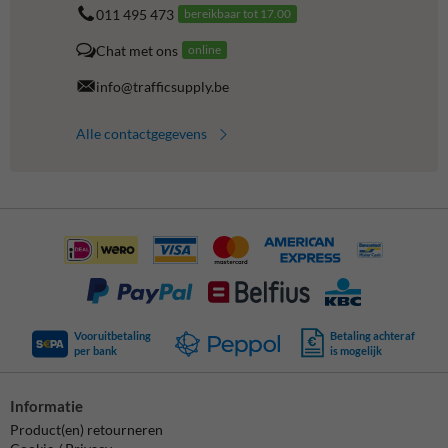
011 495 473
bereikbaar tot 17.00
Chat met ons
online
info@trafficsupply.be
Alle contactgegevens
Vooruitbetaling
Betaling achteraf
per bank
is mogelijk
Informatie
Product(en) retourneren