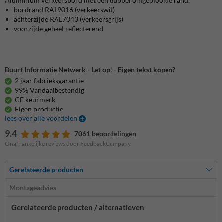
Aluminium verkeersbord met een dubbel omgeplooide rand.
bordrand
RAL9016 (verkeerswit)
achterzijde RAL7043 (verkeersgrijs)
voorzijde geheel reflecterend
Buurt Informatie Netwerk - Let op! - Eigen tekst kopen?
2 jaar fabrieksgarantie
99% Vandaalbestendig
CE keurmerk
Eigen productie
lees over alle voordelen
9.4
7061 beoordelingen
Onafhankelijke reviews door FeedbackCompany
Gerelateerde producten
Montageadvies
Gerelateerde producten / alternatieven