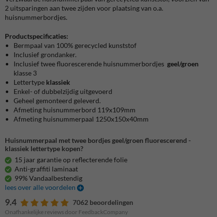
2 uitsparingen aan twee zijden voor plaatsing van o.a.
huisnummerbordjes.
Productspecificaties:
Bermpaal van 100% gerecycled kunststof
Inclusief grondanker.
Inclusief twee fluorescerende huisnummerbordjes
geel/groen
klasse 3
Lettertype
klassiek
Enkel- of dubbelzijdig uitgevoerd
Geheel gemonteerd geleverd.
Afmeting huisnummerbord 119x109mm
Afmeting huisnummerpaal 1250x150x40mm
Huisnummerpaal met twee bordjes geel/groen fluorescerend -
klassiek lettertype kopen?
15 jaar garantie op reflecterende folie
Anti-graffiti laminaat
99% Vandaalbestendig
lees over alle voordelen
9.4
7062 beoordelingen
Onafhankelijke reviews door FeedbackCompany