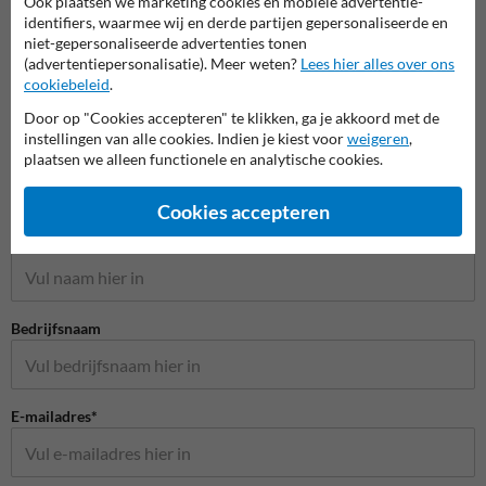
Ook plaatsen we marketing cookies en mobiele advertentie-
identifiers, waarmee wij en derde partijen gepersonaliseerde en
niet-gepersonaliseerde advertenties tonen
(advertentiepersonalisatie). Meer weten?
Lees hier alles over ons
cookiebeleid
.
Door op "Cookies accepteren" te klikken, ga je akkoord met de
instellingen van alle cookies. Indien je kiest voor
weigeren
,
plaatsen we alleen functionele en analytische cookies.
Stel je vraag aan Huisnummerpaal.be
Cookies accepteren
Naam*
Bedrijfsnaam
E-mailadres*