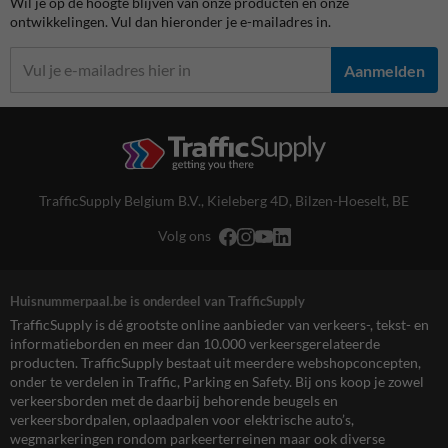
Wil je op de hoogte blijven van onze producten en onze
ontwikkelingen. Vul dan hieronder je e-mailadres in.
Aanmelden
TrafficSupply Belgium B.V.,
Kieleberg 4D
,
Bilzen-Hoeselt, BE
Volg ons
Huisnummerpaal.be is onderdeel van TrafficSupply
TrafficSupply is dé grootste online aanbieder van verkeers-, tekst- en
informatieborden en meer dan 10.000 verkeersgerelateerde
producten. TrafficSupply bestaat uit meerdere webshopconcepten,
onder te verdelen in Traffic, Parking en Safety. Bij ons koop je zowel
verkeersborden met de daarbij behorende beugels en
verkeersbordpalen, oplaadpalen voor elektrische auto’s,
wegmarkeringen rondom parkeerterreinen maar ook diverse