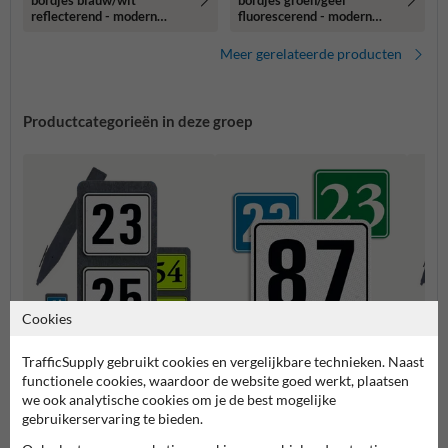
bordjes blauw/wit
bordjes groen/geel
reflecterend - modern
fluorescerend - modern
lettertype
lettertype
Meer gerelateerde producten
Productcategorieën in deze groep
Cookies
TrafficSupply gebruikt cookies en vergelijkbare technieken. Naast
Huisnummerpaal met twee
Huisn
Huisnummerbordjes
functionele cookies, waardoor de website goed werkt, plaatsen
nummers
numm
we ook analytische cookies om je de best mogelijke
gebruikerservaring te bieden.
Huisnummerborden & palen