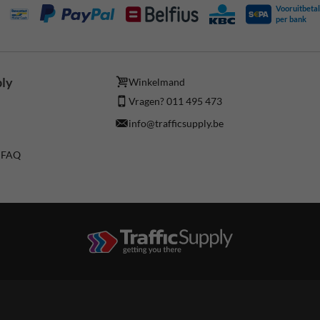
Vooruitbetal
per bank
ply
Winkelmand
Vragen? 011 495 473
info@trafficsupply.be
/ FAQ