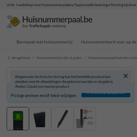
Nr. 1 webshop voor huisnummerpalen
Supersnelle levering
Korting bij direc
Bermpaal met huisnummer(s)
Huisnummerbord voor op de 
terug
Home
Huisnummerborden & palen
Huisnummerpaal met één nu
Wegens een technische storing kan het bestelde product kan
afwijken met de afbeeldingen die getoond worden in de galerij.
Reden: Could not resolve product
Product zelf aanpassen?
Ontwerp aanpassen
Pictogrammen en/of tekst wijzigen