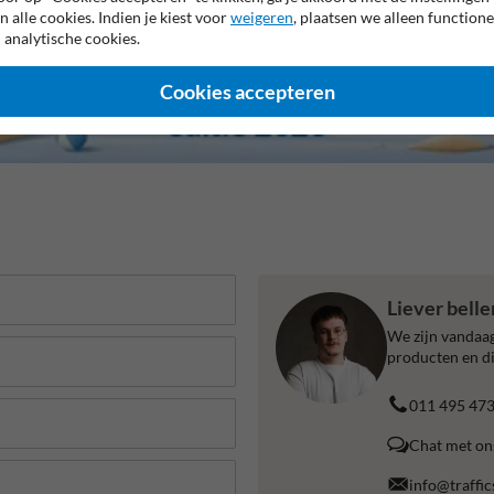
n alle cookies. Indien je kiest voor
weigeren
, plaatsen we alleen functione
 analytische cookies.
Cookies accepteren
Liever bell
We zijn vandaag
producten en di
011 495 47
Chat met on
info@traffic