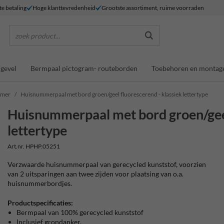
te betaling
Hoge klanttevredenheid
Grootste assortiment, ruime voorraden
zoek product...
gevel
Bermpaal pictogram- routeborden
Toebehoren en montag
mmer
Huisnummerpaal met bord groen/geel fluorescerend - klassiek lettertype
Huisnummerpaal met bord groen/geel
lettertype
Art.nr. HPHP.05251
Verzwaarde huisnummerpaal van gerecycled kunststof, voorzien
van 2 uitsparingen aan twee zijden voor plaatsing van o.a.
huisnummerbordjes.
Productspecificaties:
Bermpaal van 100% gerecycled kunststof
Inclusief grondanker.