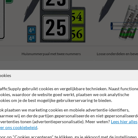
Huisnummerpaal met twee nummers
Losse onderdelen en beve
ookies
afficSupply gebruikt cookies en vergelijkbare technieken. Naast function
okies, waardoor de website goed werkt, plaatsen we ook analytische
rantie op reflecterende folie
Anti-graffiti laminaat
99% Van
okies om je de best mogelijke gebruikerservaring te bieden.
k plaatsen we marketing cookies en mobiele advertentie-identifiers,
armee wij en derde partijen gepersonaliseerde en niet-gepersonaliseerd
vertenties tonen (advertentiepersonalisatie). Meer weten?
Lees hier alles
er ons cookiebeleid
.
or op "Cookies accepteren" te klikken, ga je akkoord met de instellingen