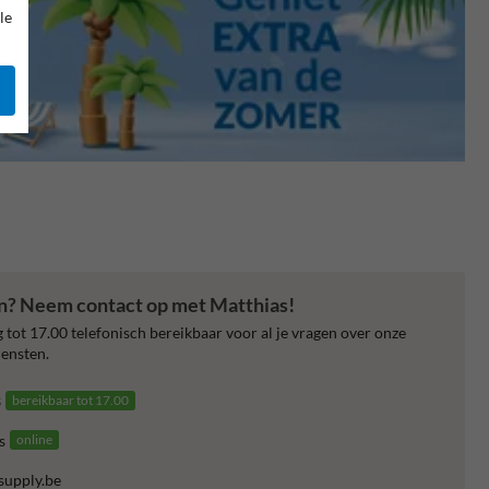
le
en? Neem contact op met Matthias!
 tot 17.00 telefonisch bereikbaar voor al je vragen over onze
ensten.
3
bereikbaar tot 17.00
s
online
supply.be