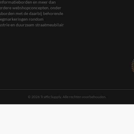
en informatieborden en meer dan
meerdere webshopconcepten, onder
eersborden met de daarbij behorende
, wegmarkeringen rondom
ustrie en duurzaam straatmeubilair
© 2026 TrafficSupply. Alle rechten voorbehouden.