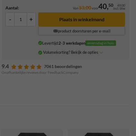
40,
50
49,00
53,00
Aantal:
Van
voor
incl. btw
-
+
Plaats in winkelmand
product doorsturen per e-mail
Levertijd:
2-3 werkdagen
woensdag in huis
Volumekorting? Bekijk de opties
9.4
7061 beoordelingen
Onafhankelijke reviews door FeedbackCompany