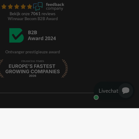
Bekijk onze
7061
reviews
Winnaar Becom B2B Award
Ontvanger prestigieuze award
Livechat