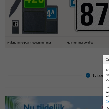
Huisnummerpaal met één nummer
Huisnummerbordjes
C
Tr
co
15 jaar ga
co
Oo
wa
ad
ov
Do