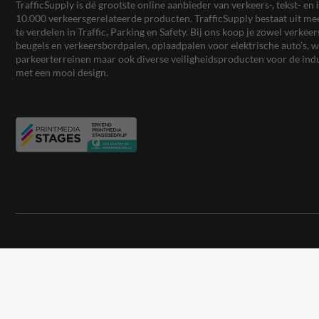
TrafficSupply is dé grootste online aanbieder van verkeers-, tekst- 
10.000 verkeersgerelateerde producten. TrafficSupply bestaat uit 
te verdelen in Traffic, Parking en Safety. Bij ons koop je zowel verk
beugels en verkeersbordpalen, oplaadpalen voor elektrische auto’s
parkeerterreinen maar ook diverse veiligheidsproducten voor de ind
met een mooi design.