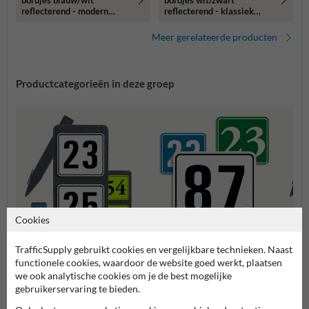
bordjes blauw/wit
bordjes wit/zwart
reflecterend - modern
reflecterend - klassiek
lettertype
lettertype
Meer gerelateerde producten
Productcategorieën in deze groep
Cookies
TrafficSupply gebruikt cookies en vergelijkbare technieken. Naast
Huisnummerpaal met twee
Huisn
Huisnummerbordjes
functionele cookies, waardoor de website goed werkt, plaatsen
nummers
numm
we ook analytische cookies om je de best mogelijke
gebruikerservaring te bieden.
Huisnummerborden & palen