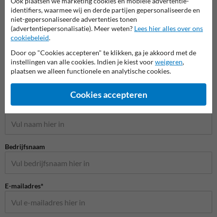
Ook plaatsen we marketing cookies en mobiele advertentie-
identifiers, waarmee wij en derde partijen gepersonaliseerde en
niet-gepersonaliseerde advertenties tonen
(advertentiepersonalisatie). Meer weten?
Lees hier alles over ons
cookiebeleid
.
Door op "Cookies accepteren" te klikken, ga je akkoord met de
instellingen van alle cookies. Indien je kiest voor
weigeren
,
plaatsen we alleen functionele en analytische cookies.
Stel je vraag aan Huisnummerpaal.be
Cookies accepteren
Naam*
Bedrijfsnaam
E-mailadres*