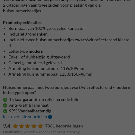
2 uitsparingen aan twee zijden voor plaatsing van o.a.
huisnummerbordjes.
Productspecificaties:
Bermpaal van 100% gerecycled kunststof
Inclusief grondanker.
Inclusief twee huisnummerbordjes
zwart/wit
reflecterend klasse
3
Lettertype
modern
Enkel- of dubbelzijdig uitgevoerd
Geheel gemonteerd geleverd.
Afmeting huisnummerbord 119x109mm
Afmeting huisnummerpaal 1250x150x40mm
Huisnummerpaal met twee bordjes zwart/wit reflecterend - modern
lettertype kopen?
15 jaar garantie op reflecterende folie
Anti-graffiti laminaat
99% Vandaalbestendig
lees over alle voordelen
9.4
7061 beoordelingen
Onafhankelijke reviews door FeedbackCompany