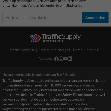
Wil je op de hoogte blijven van onze producten en onze
ontwikkelingen. Vul dan hieronder je e-mailadres in.
Aanmelden
TrafficSupply Belgium B.V.,
Kieleberg 4D
,
Bilzen-Hoeselt, BE
Volg ons
Huisnummerpaal.be is onderdeel van TrafficSupply
TrafficSupply is dé grootste online aanbieder van verkeers-, tekst- en
informatieborden en meer dan 10.000 verkeersgerelateerde
producten. TrafficSupply bestaat uit meerdere webshopconcepten,
onder te verdelen in Traffic, Parking en Safety. Bij ons koop je zowel
verkeersborden met de daarbij behorende beugels en
verkeersbordpalen, oplaadpalen voor elektrische auto’s,
wegmarkeringen rondom parkeerterreinen maar ook diverse