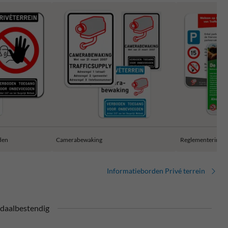
den
Camerabewaking
Reglementerings
Informatieborden Privé terrein
daalbestendig