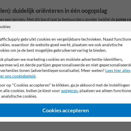
len): duidelijk oriënteren in één oogopslag
van een terrein. Met dit bord laat je bestuurders zonder twijfel de
juiste r
ookies
afficSupply gebruikt cookies en vergelijkbare technieken. Naast function
okies, waardoor de website goed werkt, plaatsen we ook analytische
okies om je de best mogelijke gebruikerservaring te bieden.
k plaatsen we marketing cookies en mobiele advertentie-identifiers,
armee wij en derde partijen gepersonaliseerde en niet-gepersonaliseerd
vertenties tonen (advertentiepersonalisatie). Meer weten?
Lees hier alles
ord gemakkelijk te begrijpen, bij daglicht en bij weinig licht dankzij de
er ons cookiebeleid
.
or op "Cookies accepteren" te klikken, ga je akkoord met de instellingen
n alle cookies. Indien je kiest voor
weigeren
, plaatsen we alleen functione
 analytische cookies.
Cookies accepteren