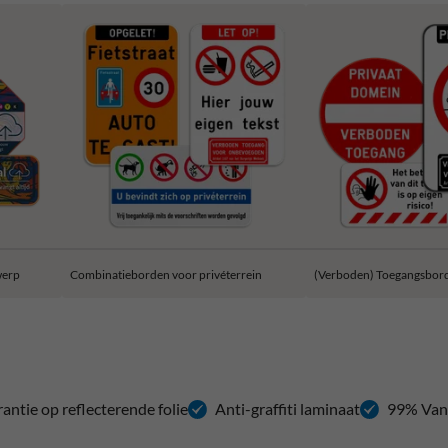
werp
Combinatieborden voor privéterrein
(Verboden) Toegangsbor
rantie op reflecterende folie
Anti-graffiti laminaat
99% Van