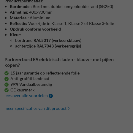
Productspecificaties:
Bordmodel:
Bord met dubbel omgeplooide rand (SB250)
Afmeting:
400x900mm
Materiaal:
Aluminium
Reflectie:
Voorzijde in Klasse 1, Klasse 2 of Klasse 3-folie
Opdruk conform voorbeeld
Kleur:
bordrand
RAL5017 (verkeersblauw)
achterzijde
RAL7043 (verkeersgrijs)
Parkeerbord E9 elektrisch laden - blauw - met pijlen
kopen?
15 jaar garantie op reflecterende folie
Anti-graffiti laminaat
99% Vandaalbestendig
CE keurmerk
lees over alle voordelen
meer specificaties van dit product