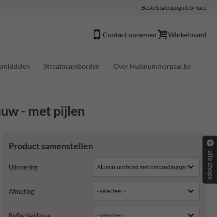
Bestelstatus
Login
Contact
Contact opnemen
Winkelmand
emiddelen
Straatnaamborden
Over Huisnummerpaal.be
uw - met pijlen
Product samenstellen
alle shops
Uitvoering
Afmeting
Reflectieklasse