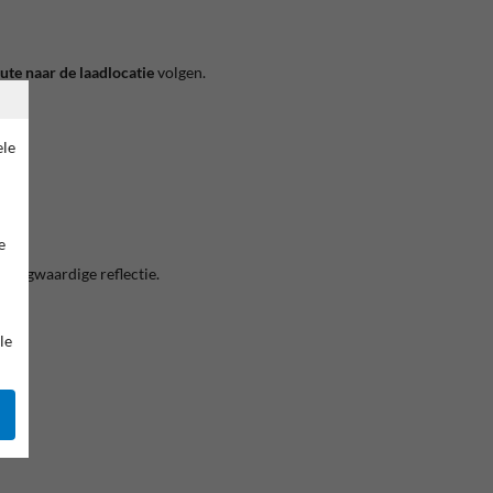
oute naar de laadlocatie
volgen.
ele
e
 hoogwaardige reflectie.
le