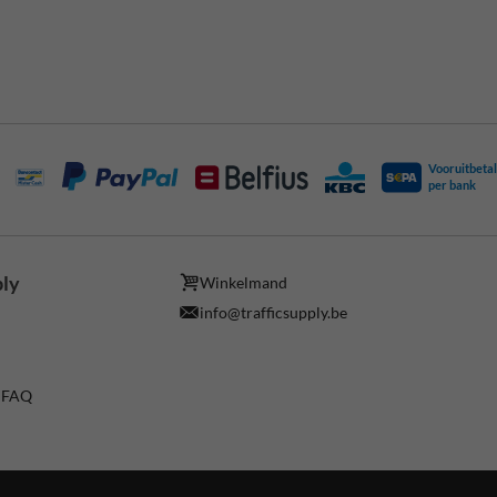
Vooruitbetal
per bank
ply
Winkelmand
info@trafficsupply.be
/ FAQ