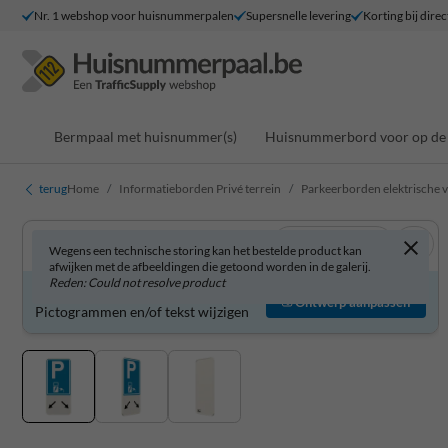
Nr. 1 webshop voor huisnummerpalen
Supersnelle levering
Korting bij direc
Bermpaal met huisnummer(s)
Huisnummerbord voor op de 
terug
Home
Informatieborden Privé terrein
Parkeerborden elektrische 
Bekijk in 3D
Wegens een technische storing kan het bestelde product kan
afwijken met de afbeeldingen die getoond worden in de galerij.
Reden: Could not resolve product
Parkeerbord zelf aanpassen?
Ontwerp aanpassen
Pictogrammen en/of tekst wijzigen