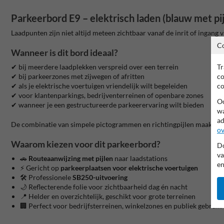
Parkeerbord E9 – elektrisch laden (blauw met pij
Laadpunten zijn niet altijd meteen zichtbaar vanaf de inrit of ingang 
C
Wanneer is dit bord ideaal?
Tr
✔ bij meerdere laadplekken verspreid over een terrein
co
✔ bij parkeerzones met zijwegen of afritten
co
✔ als je elektrische voertuigen vriendelijk wilt begeleiden
✔ voor klantenparkings, bedrijventerreinen of openbare zones
Oo
✔ wanneer je een gestructureerde parkeerervaring wilt bieden
wa
ad
De combinatie van simpele pictogrammen en richtingpijlen maakt het b
ov
Waarom kiezen voor dit parkeerbord?
Do
va
🚗
Routeaanwijzing met pijlen
naar laadstations
en
⚡ Gericht op
parkeerplaatsen voor elektrische voertuigen
🛠️ Professionele
SB250-uitvoering
🌙 Reflecterende folie voor zichtbaarheid dag én nacht
📍 Helder en overzichtelijk, geschikt voor grote terreinen
🏢 Perfect voor bedrijfsterreinen, winkelzones en publiek gebruik