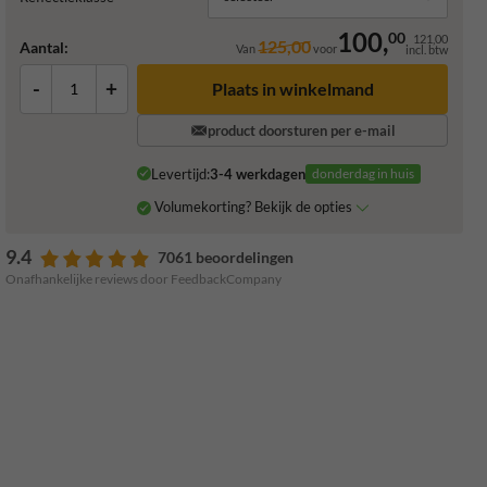
100,
00
121,00
125,00
Aantal:
Van
voor
incl. btw
-
+
Plaats in winkelmand
product doorsturen per e-mail
Levertijd:
3-4 werkdagen
donderdag in huis
Volumekorting? Bekijk de opties
9.4
7061 beoordelingen
Onafhankelijke reviews door FeedbackCompany