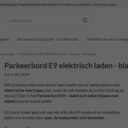
te betaling
Hoge klanttevredenheid
Grootste assortiment, ruime voorraden
zoek product...
gevel
Bermpaal pictogram- routeborden
Toebehoren en montag
voertuigen
Parkeerbord E9 elektrisch laden - blauw - met pijlen
Parkeerbord E9 elektrisch laden - bla
Art.nr. PA.13094
Wil je bestuurders niet alleen laten weten dat er laadplaatsen voor
elektrische voertuigen
zijn, maar ze ook meteen de juiste richting op
sturen? Dan is het
Parkeerbord E9 – elektrisch laden (blauw met
pijlen)
precies wat je zoekt!
Dit bord maakt gebruik van het officiële E9-symbool en duidelijke
pijlen om te laten zien
waar de laadpunten zich bevinden
.