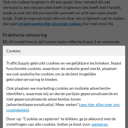
Ook om cadeau te geven is dit een goeie. Voor iemand die net
verhuisd is, een nieuwe plek heeft of gewoon iets heeft met Hasselt,
maak je snel iets dat persoonlijk aanvoelt en echt een vaste plaats
krijgt. Zoek je nog wat inspiratie om daar iets origineels van te maken,
dan past
straatnaamborden als uniek cadeau
hier heel mooi bij.
Praktische uitvoering
Bij dit model kies je zelf tussen basis reflectie klasse 1 en maximale
reflectie klasse 3. Hangt het bord vooral decoratief aan een gevel of
Cookies
muur, dan is klasse 1 vaak al voldoende. Wil je dat het bord wat
sterker oplicht en nog meer die echte straatnaambordlook krijgt, dan
TrafficSupply gebruikt cookies en vergelijkbare technieken. Naast
is klasse 3 de betere keuze. Dat maakt vooral verschil op plekken
functionele cookies, waardoor de website goed werkt, plaatsen
waar het bord wat meer mag opvallen of ook bij minder licht goed
we ook analytische cookies om je de best mogelijke
zichtbaar moet blijven.
gebruikerservaring te bieden.
Ook de afwerking zit goed. Het bord is voorzien van anti-graffiti
Ook plaatsen we marketing cookies en mobiele advertentie-
laminaat, heeft een CE-keurmerk en wordt in eigen productie
identifiers, waarmee wij en derde partijen gepersonaliseerde en
gemaakt. Elk ontwerp wordt nog gecontroleerd door een specialist
niet-gepersonaliseerde advertenties tonen
voor het in productie gaat. Dat geeft gewoon een gerust gevoel
(advertentiepersonalisatie). Meer weten?
Lees hier alles over ons
wanneer je iets gepersonaliseerd bestelt. Daarbovenop krijg je 2 jaar
cookiebeleid
.
fabrieksgarantie en kies je voor een product dat duurzaam
geproduceerd wordt.
Door op "Cookies accepteren" te klikken, ga je akkoord met de
instellingen van alle cookies. Indien je kiest voor
weigeren
,