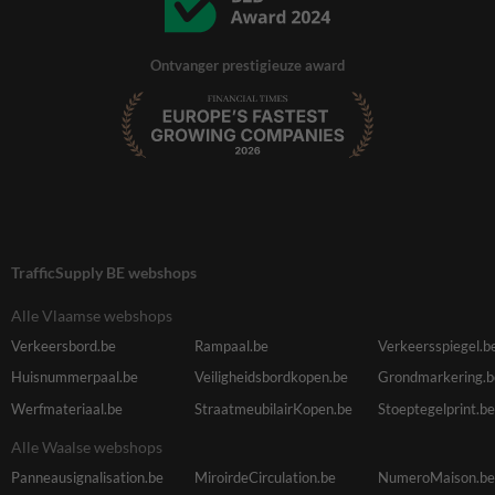
Ontvanger prestigieuze award
TrafficSupply BE webshops
Alle Vlaamse webshops
Verkeersbord.be
Rampaal.be
Verkeersspiegel.b
Huisnummerpaal.be
Veiligheidsbordkopen.be
Grondmarkering.b
Werfmateriaal.be
StraatmeubilairKopen.be
Stoeptegelprint.be
Alle Waalse webshops
Panneausignalisation.be
MiroirdeCirculation.be
NumeroMaison.be