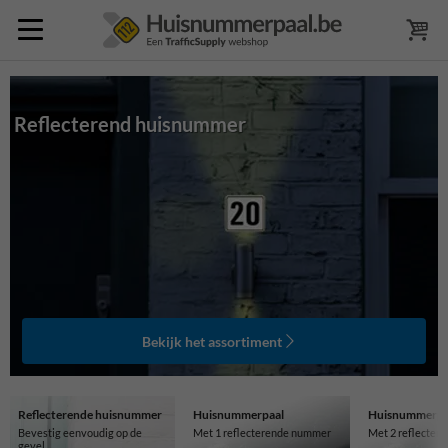
Reflecterend huisnummer
Bekijk het assortiment
Reflecterende huisnummer
Huisnummerpaal
Huisnummerpa
Bevestig eenvoudig op de
Met 1 reflecterende nummer
Met 2 reflecter
gevel