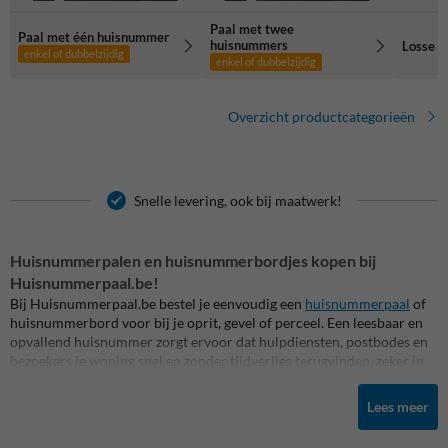
Paal met twee
Paal met één huisnummer
huisnummers
Losse h
enkel of dubbelzijdig
enkel of dubbelzijdig
Overzicht productcategorieën
Snelle levering, ook bij maatwerk!
Huisnummerpalen en huisnummerbordjes kopen bij
Huisnummerpaal.be!
Bij Huisnummerpaal.be bestel je eenvoudig een
huisnummerpaal
of
huisnummerbord voor bij je oprit, gevel of perceel. Een leesbaar en
opvallend huisnummer zorgt ervoor dat hulpdiensten, postbodes en
bezoekers je woning snel en zonder tijdverlies terugvinden, zeker in
het donker of bij minder goed zicht. Daardoor is een reflecterende
huisnummerpaal of huisnummerbord een sterke keuze voor iedere
Lees meer
woning, boerderij of perceel dat niet direct aan de straat zichtbaar is.