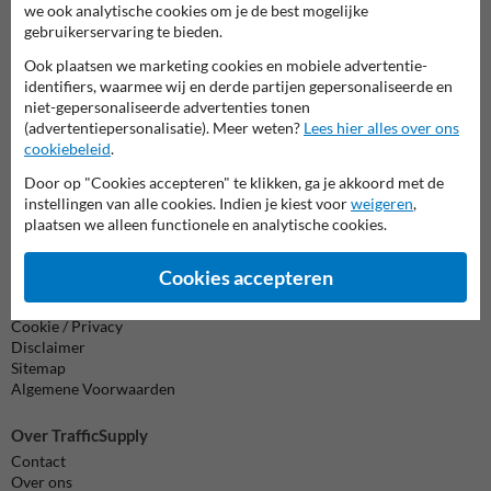
Neem contact met ons op
we ook analytische cookies om je de best mogelijke
Wij zijn op werkdagen (van 8.00 tot 17.00) te bereiken op 011
gebruikerservaring te bieden.
495 473.
Ook plaatsen we marketing cookies en mobiele advertentie-
Vragen? Stuur een e-mail naar
info@trafficsupply.be
of vul het
identifiers, waarmee wij en derde partijen gepersonaliseerde en
formulier in en we reageren zo spoedig mogelijk.
niet-gepersonaliseerde advertenties tonen
(advertentiepersonalisatie). Meer weten?
Lees hier alles over ons
info@trafficsupply.be
cookiebeleid
.
Door op "Cookies accepteren" te klikken, ga je akkoord met de
Alle contactgegevens
instellingen van alle cookies. Indien je kiest voor
weigeren
,
plaatsen we alleen functionele en analytische cookies.
Cookies accepteren
Informatie
Product(en) retourneren
Cookie / Privacy
Disclaimer
Sitemap
Algemene Voorwaarden
Over TrafficSupply
Contact
Over ons