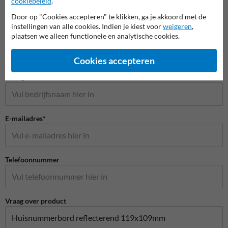
cookiebeleid
.
Door op "Cookies accepteren" te klikken, ga je akkoord met de
Stel je vraag aan Huisnummerpaal.be
instellingen van alle cookies. Indien je kiest voor
weigeren
,
Naam*
plaatsen we alleen functionele en analytische cookies.
Cookies accepteren
Bedrijfsnaam
E-mailadres*
Telefoonnummer
Vraag over product