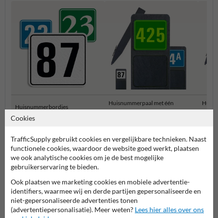
Huisnummerpaal met één
Huisn
Huisnummerbordjes
nummer
numm
Cookies
Huisnummerborden & palen
TrafficSupply gebruikt cookies en vergelijkbare technieken. Naast
functionele cookies, waardoor de website goed werkt, plaatsen
we ook analytische cookies om je de best mogelijke
gebruikerservaring te bieden.
Ook plaatsen we marketing cookies en mobiele advertentie-
identifiers, waarmee wij en derde partijen gepersonaliseerde en
niet-gepersonaliseerde advertenties tonen
(advertentiepersonalisatie). Meer weten?
Lees hier alles over ons