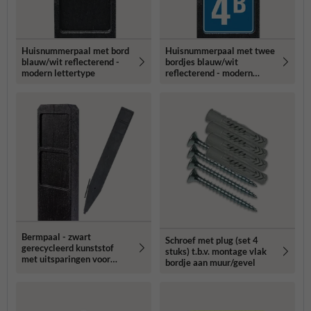
Huisnummerpaal met bord
Huisnummerpaal met twee
blauw/wit reflecterend -
bordjes blauw/wit
modern lettertype
reflecterend - modern
lettertype
Bermpaal - zwart
Schroef met plug (set 4
gerecycleerd kunststof
stuks) t.b.v. montage vlak
met uitsparingen voor
bordje aan muur/gevel
routebordjes -
1250x150x40mm