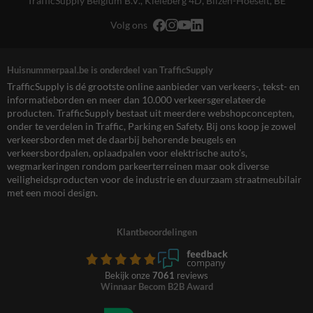
TrafficSupply Belgium B.V.,
Kieleberg 4D
,
Bilzen-Hoeselt, BE
Volg ons
Huisnummerpaal.be is onderdeel van TrafficSupply
TrafficSupply is dé grootste online aanbieder van verkeers-, tekst- en
informatieborden en meer dan 10.000 verkeersgerelateerde
producten. TrafficSupply bestaat uit meerdere webshopconcepten,
onder te verdelen in Traffic, Parking en Safety. Bij ons koop je zowel
verkeersborden met de daarbij behorende beugels en
verkeersbordpalen, oplaadpalen voor elektrische auto’s,
wegmarkeringen rondom parkeerterreinen maar ook diverse
veiligheidsproducten voor de industrie en duurzaam straatmeubilair
met een mooi design.
Klantbeoordelingen
Bekijk onze
7061
reviews
Winnaar Becom B2B Award