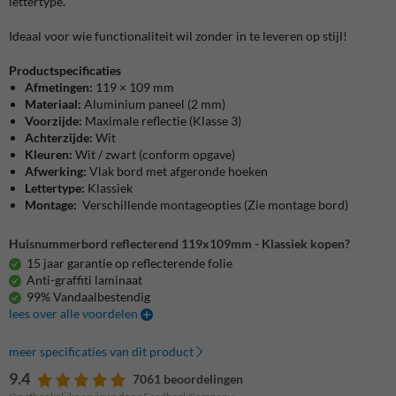
lettertype.
Ideaal voor wie functionaliteit wil zonder in te leveren op stijl!
Productspecificaties
Afmetingen:
119 × 109 mm
Materiaal:
Aluminium paneel (2 mm)
Voorzijde:
Maximale reflectie (Klasse 3)
Achterzijde:
Wit
Kleuren:
Wit / zwart (conform opgave)
Afwerking:
Vlak bord met afgeronde hoeken
Lettertype:
Klassiek
Montage:
Verschillende montageopties (Zie montage bord)
Huisnummerbord reflecterend 119x109mm - Klassiek kopen?
15 jaar garantie op reflecterende folie
Anti-graffiti laminaat
99% Vandaalbestendig
lees over alle voordelen
meer specificaties van dit product
9.4
7061 beoordelingen