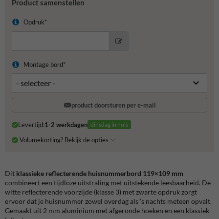
Product samenstellen
Opdruk*
Montage bord*
product doorsturen per e-mail
Levertijd:
1-2 werkdagen
dinsdag in huis
Volumekorting? Bekijk de opties
Dit
klassieke reflecterende huisnummerbord 119×109 mm
combineert een tijdloze uitstraling met uitstekende leesbaarheid. De
witte reflecterende voorzijde (klasse 3) met zwarte opdruk zorgt
ervoor dat je huisnummer zowel overdag als ’s nachts meteen opvalt.
Gemaakt uit 2 mm aluminium met afgeronde hoeken en een klassiek