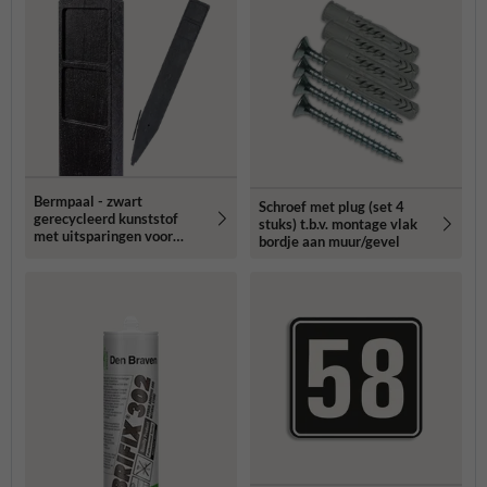
Bermpaal - zwart
Schroef met plug (set 4
gerecycleerd kunststof
stuks) t.b.v. montage vlak
met uitsparingen voor
bordje aan muur/gevel
routebordjes -
1250x150x40mm