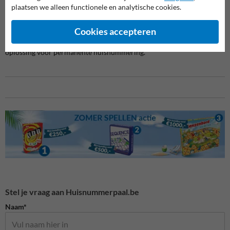
Bedrijfsterreinen met genummerde ingangen
plaatsen we alleen functionele en analytische cookies.
Discreet geïntegreerd in de verharding
Cookies accepteren
De tegel wordt ingewerkt in bestaande bestrating, waardoor je geen
aparte borden of stickers nodig hebt. Een nette, onderhoudsarme
oplossing voor permanente huisnummering.
Stel je vraag aan Huisnummerpaal.be
Naam*