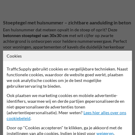
Stoeptegel met huisnummer – zichtbare aanduiding in beton
Een huisnummer dat meteen opvalt in de stoep of oprit? Deze
betonnen stoeptegel van 30x30 cm
met wit cijfer op zwarte
achtergrond is ontworpen voor heldere nummerweergave. Perfect
voor woningen, appartementen of kavels die duidelijk herkenbaar
moeten zijn vanop straat.
Cookies
Sterk, zichtbaar en onderhoudsarm
TrafficSupply gebruikt cookies en vergelijkbare technieken. Naast
De tegel is vervaardigd uit hogesterktebeton en voorzien van een
functionele cookies, waardoor de website goed werkt, plaatsen
slijtvaste opdruk. De witte cijfers springen duidelijk in het oog en
we ook analytische cookies om je de best mogelijke
blijven goed leesbaar bij regen, vuil of intensief gebruik.
gebruikerservaring te bieden.
Toepassingsmogelijkheden
Ook plaatsen we marketing cookies en mobiele advertentie-
identifiers, waarmee wij en derde partijen gepersonaliseerde en
Deze nummertegel is geschikt voor:
niet-gepersonaliseerde advertenties tonen
Opritten van woningen
(advertentiepersonalisatie). Meer weten?
Lees hier alles over ons
Voetpaden in woonwijken
cookiebeleid
.
Toegangen tot appartementsgebouwen
Gemeentelijke percelen of nutsvoorzieningen
Door op "Cookies accepteren" te klikken, ga je akkoord met de
Parkeerzones met genummerde plaatsen
instellingen van alle cookies. Indien je kiest voor
weigeren
,