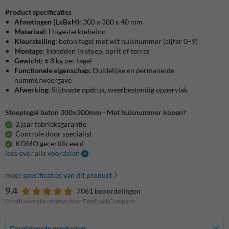
Product specificaties
Afmetingen
(LxBxH):
300 x 300 x 40 mm
Materiaal:
Hogesterktebeton
Kleurstelling:
beton tegel met wit huisnummer (cijfer 0–9)
Montage:
Inbedden in stoep, oprit of terras
Gewicht:
± 8 kg per tegel
Functionele eigenschap:
Duidelijke en permanente
nummerweergave
Afwerking:
Slijtvaste opdruk, weerbestendig oppervlak
Stoeptegel beton 300x300mm - Met huisnummer kopen?
2 jaar fabrieksgarantie
Controle door specialist
KOMO gecertificeerd
lees over alle voordelen
meer specificaties van dit product
9.4
7061 beoordelingen
Onafhankelijke reviews door FeedbackCompany
Gerelateerde producten