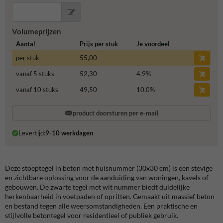
Volumeprijzen
Aantal
Prijs per stuk
Je voordeel
per stuk
55,00
vanaf 5 stuks
52,30
4,9
%
vanaf 10 stuks
49,50
10,0
%
product doorsturen per e-mail
Levertijd:
9-10 werkdagen
Deze stoeptegel in beton met huisnummer (30x30 cm) is een stevige
en zichtbare oplossing voor de aanduiding van woningen, kavels of
gebouwen. De zwarte tegel met wit nummer biedt duidelijke
herkenbaarheid in voetpaden of opritten. Gemaakt uit massief beton
en bestand tegen alle weersomstandigheden. Een praktische en
stijlvolle betontegel voor residentieel of publiek gebruik.