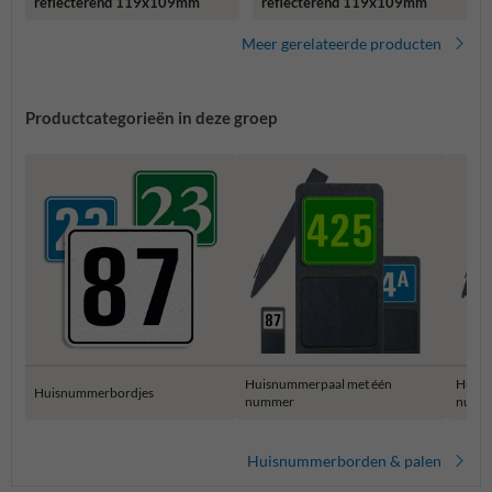
reflecterend 119x109mm
reflecterend 119x109mm
Meer gerelateerde producten
Productcategorieën in deze groep
Huisnummerpaal met één
Huisn
Huisnummerbordjes
nummer
numm
Huisnummerborden & palen