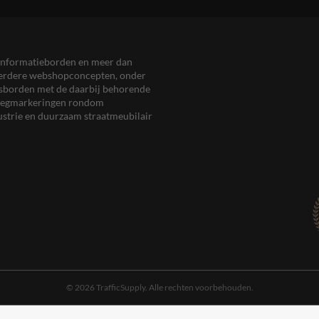
en informatieborden en meer dan
meerdere webshopconcepten, onder
eersborden met de daarbij behorende
, wegmarkeringen rondom
ustrie en duurzaam straatmeubilair
© 2026 TrafficSupply. Alle rechten voorbehouden.