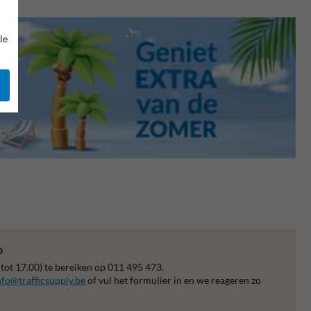
le
p
 tot 17.00) te bereiken op 011 495 473.
nfo@trafficsupply.be
of vul het formulier in en we reageren zo