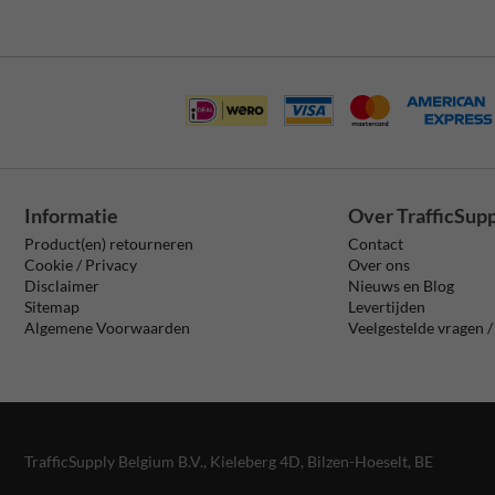
Informatie
Over TrafficSup
Product(en) retourneren
Contact
Cookie / Privacy
Over ons
Disclaimer
Nieuws en Blog
Sitemap
Levertijden
Algemene Voorwaarden
Veelgestelde vragen 
TrafficSupply Belgium B.V.,
Kieleberg 4D
,
Bilzen-Hoeselt, BE