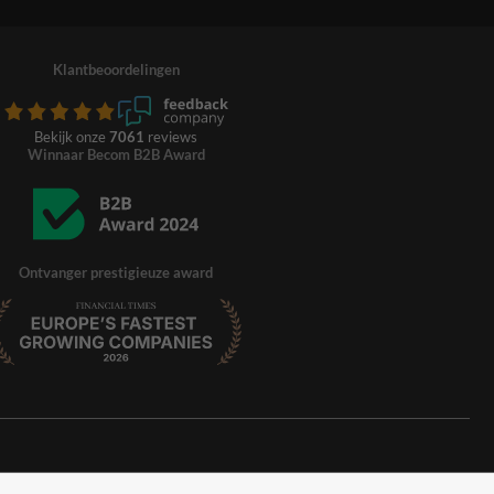
Klantbeoordelingen
Bekijk onze
7061
reviews
Winnaar Becom B2B Award
Ontvanger prestigieuze award