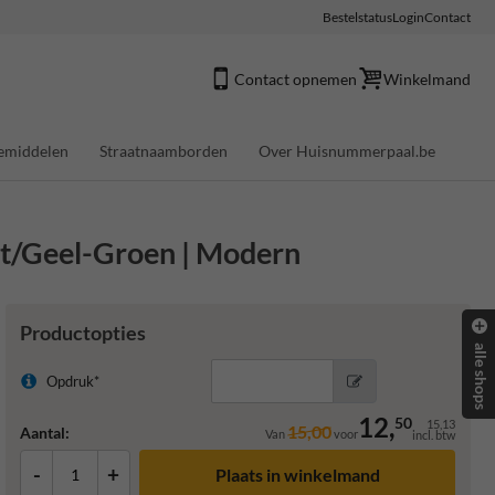
Bestelstatus
Login
Contact
Contact opnemen
Winkelmand
emiddelen
Straatnaamborden
Over Huisnummerpaal.be
t/Geel-Groen | Modern
Productopties
alle shops
Opdruk*
12,
50
15,13
15,00
Aantal:
Van
voor
incl. btw
-
+
Plaats in winkelmand