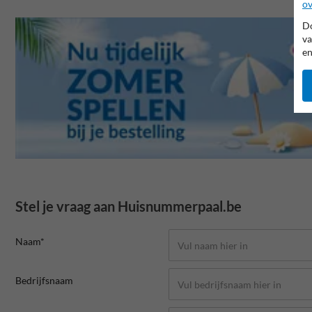
ov
Do
va
en
Stel je vraag aan Huisnummerpaal.be
Naam*
Bedrijfsnaam