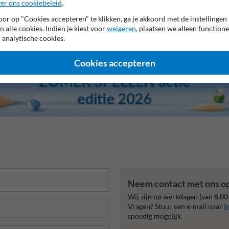
er ons cookiebeleid
.
or op "Cookies accepteren" te klikken, ga je akkoord met de instellingen
n alle cookies. Indien je kiest voor
weigeren
, plaatsen we alleen functione
 analytische cookies.
Cookies accepteren
Neem contact met ons o
Wij zijn op werkdagen (van 8.00
Vragen? Stuur een e-mail naar
i
spoedig mogelijk.