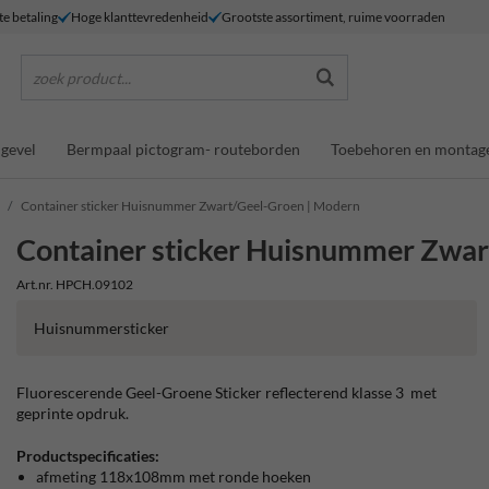
te betaling
Hoge klanttevredenheid
Grootste assortiment, ruime voorraden
zoek product...
gevel
Bermpaal pictogram- routeborden
Toebehoren en montag
Container sticker Huisnummer Zwart/Geel-Groen | Modern
Container sticker Huisnummer Zwar
Art.nr. HPCH.09102
Huisnummersticker
Fluorescerende Geel-Groene Sticker reflecterend klasse 3 met
geprinte opdruk.
Productspecificaties:
afmeting 118x108mm met ronde hoeken