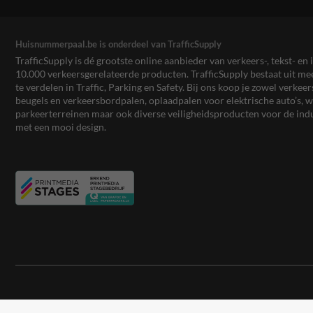
Huisnummerpaal.be is onderdeel van TrafficSupply
TrafficSupply is dé grootste online aanbieder van verkeers-, tekst- 
10.000 verkeersgerelateerde producten. TrafficSupply bestaat uit 
te verdelen in Traffic, Parking en Safety. Bij ons koop je zowel verk
beugels en verkeersbordpalen, oplaadpalen voor elektrische auto’s
parkeerterreinen maar ook diverse veiligheidsproducten voor de ind
met een mooi design.