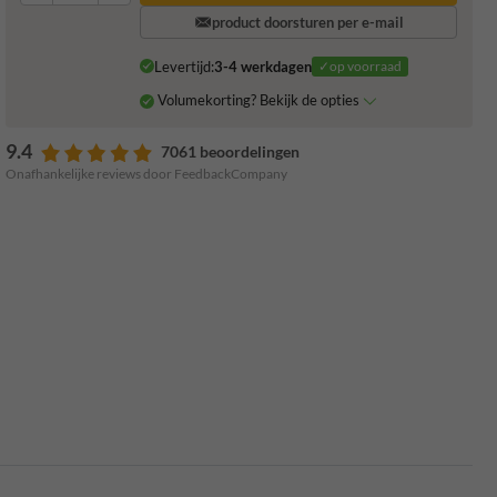
product doorsturen per e-mail
Levertijd:
3-4 werkdagen
✓op voorraad
Volumekorting? Bekijk de opties
9.4
7061 beoordelingen
Onafhankelijke reviews door FeedbackCompany