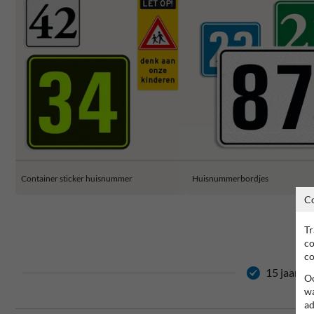
Container sticker huisnummer
Huisnummerbordjes
C
Tr
co
co
15 jaar ga
Oo
wa
ad