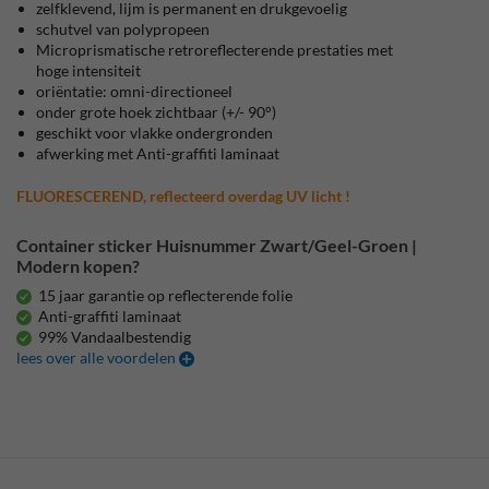
zelfklevend, lijm is permanent en drukgevoelig
schutvel van polypropeen
Microprismatische retroreflecterende prestaties met
hoge intensiteit
oriëntatie: omni-directioneel
onder grote hoek zichtbaar (+/- 90°)
geschikt voor vlakke ondergronden
afwerking met Anti-graffiti laminaat
FLUORESCEREND, reflecteerd overdag UV licht !
Container sticker Huisnummer Zwart/Geel-Groen |
Modern kopen?
15 jaar garantie op reflecterende folie
Anti-graffiti laminaat
99% Vandaalbestendig
lees over alle voordelen