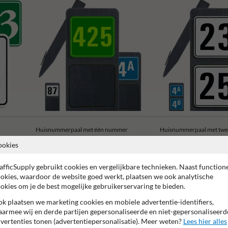
Huisnummerpaal met één nummer
Huisnummerpaal met tw
ookies
afficSupply gebruikt cookies en vergelijkbare technieken. Naast function
okies, waardoor de website goed werkt, plaatsen we ook analytische
okies om je de best mogelijke gebruikerservaring te bieden.
rantie op reflecterende folie
Anti-graffiti laminaat
99% Van
k plaatsen we marketing cookies en mobiele advertentie-identifiers,
armee wij en derde partijen gepersonaliseerde en niet-gepersonaliseerd
vertenties tonen (advertentiepersonalisatie). Meer weten?
Lees hier alles