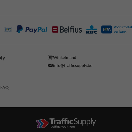
Vooruitbetal
per bank
ply
Winkelmand
info@trafficsupply.be
/ FAQ