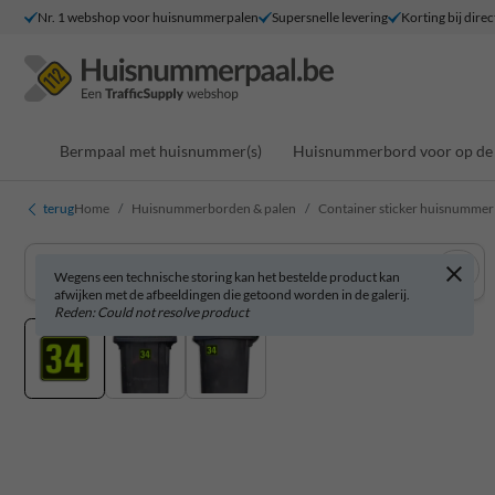
Nr. 1 webshop voor huisnummerpalen
Supersnelle levering
Korting bij direc
Bermpaal met huisnummer(s)
Huisnummerbord voor op de 
terug
Home
Huisnummerborden & palen
Container sticker huisnummer
Wegens een technische storing kan het bestelde product kan
afwijken met de afbeeldingen die getoond worden in de galerij.
Reden: Could not resolve product