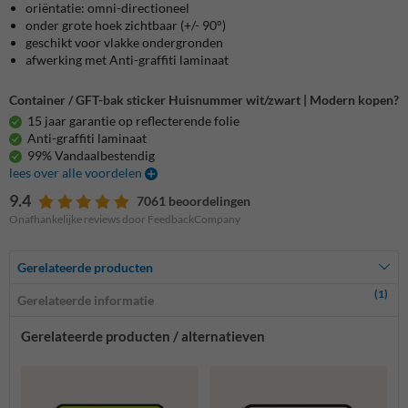
oriëntatie: omni-directioneel
onder grote hoek zichtbaar (+/- 90°)
geschikt voor vlakke ondergronden
afwerking met Anti-graffiti laminaat
Container / GFT-bak sticker Huisnummer wit/zwart | Modern kopen?
15 jaar garantie op reflecterende folie
Anti-graffiti laminaat
99% Vandaalbestendig
lees over alle voordelen
9.4
7061 beoordelingen
Onafhankelijke reviews door FeedbackCompany
Gerelateerde producten
(1)
Gerelateerde informatie
Gerelateerde producten / alternatieven