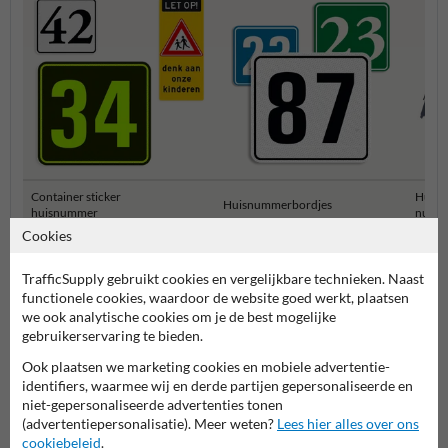
Container sticker
Huisn
Huisnummerbordjes
huisnummer
numm
Cookies
Huisnummerborden & palen
TrafficSupply gebruikt cookies en vergelijkbare technieken. Naast
functionele cookies, waardoor de website goed werkt, plaatsen
we ook analytische cookies om je de best mogelijke
gebruikerservaring te bieden.
Ook plaatsen we marketing cookies en mobiele advertentie-
identifiers, waarmee wij en derde partijen gepersonaliseerde en
niet-gepersonaliseerde advertenties tonen
(advertentiepersonalisatie). Meer weten?
Lees hier alles over ons
cookiebeleid
.