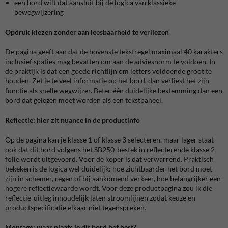
een bord wilt dat aansluit bij de logica van klassieke
bewegwijzering
Opdruk kiezen zonder aan leesbaarheid te verliezen
De pagina geeft aan dat de bovenste tekstregel maximaal 40 karakters
inclusief spaties mag bevatten om aan de adviesnorm te voldoen. In
de praktijk is dat een goede richtlijn om letters voldoende groot te
houden. Zet je te veel informatie op het bord, dan verliest het zijn
functie als snelle wegwijzer. Beter één duidelijke bestemming dan een
bord dat gelezen moet worden als een tekstpaneel.
Reflectie: hier zit nuance in de productinfo
Op de pagina kan je klasse 1 of klasse 3 selecteren, maar lager staat
ook dat dit bord volgens het SB250-bestek in reflecterende klasse 2
folie wordt uitgevoerd. Voor de koper is dat verwarrend. Praktisch
bekeken is de logica wel duidelijk: hoe zichtbaarder het bord moet
zijn in schemer, regen of bij aankomend verkeer, hoe belangrijker een
hogere reflectiewaarde wordt. Voor deze productpagina zou ik die
reflectie-uitleg inhoudelijk laten stroomlijnen zodat keuze en
productspecificatie elkaar niet tegenspreken.
Montage: waar plaats je dit bord het best?