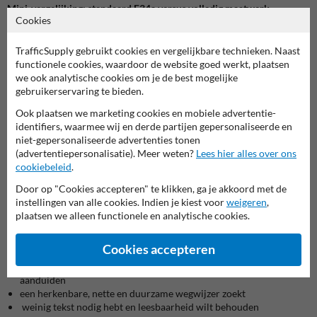
Mini-vergelijking: standaard F34a versus volledig maatwerk
Cookies
Kies dit model wanneer je vooral een
duidelijke richtingaanwijzing
naar rechts
nodig hebt met een korte benaming die meteen
TrafficSupply gebruikt cookies en vergelijkbare technieken. Naast
herkenbaar moet zijn. De lange, smalle vorm van 1200 x 150 mm is
functionele cookies, waardoor de website goed werkt, plaatsen
daar goed voor geschikt. Ze dwingt je ook om de boodschap
we ook analytische cookies om je de best mogelijke
kernachtig te houden, wat in de praktijk net een voordeel is voor
gebruikerservaring te bieden.
aankomend verkeer.
Ook plaatsen we marketing cookies en mobiele advertentie-
identifiers, waarmee wij en derde partijen gepersonaliseerde en
Kies eerder een volledig maatwerkbord of een groter rechthoekig
niet-gepersonaliseerde advertenties tonen
terreinbord wanneer je meerdere regels tekst nodig hebt, bijkomende
(advertentiepersonalisatie). Meer weten?
Lees hier alles over ons
instructies wilt tonen of een complexere routing moet uitwerken.
cookiebeleid
.
Deze pagina waarschuwt zelf dat meer tekst automatisch kleinere
letters geeft. Dat is een belangrijk signaal: dit model werkt het best
Door op "Cookies accepteren" te klikken, ga je akkoord met de
met een korte, gerichte bestemming in plaats van uitgebreide uitleg.
instellingen van alle cookies. Indien je kiest voor
weigeren
,
plaatsen we alleen functionele en analytische cookies.
Past dit bij jou?
Cookies accepteren
Dit bord is vooral interessant als je:
een openbare inrichting of publieke functie naar rechts wilt
aanduiden
een herkenbare, nette en duurzame wegwijzer zoekt
weinig tekst nodig hebt en leesbaarheid wilt behouden