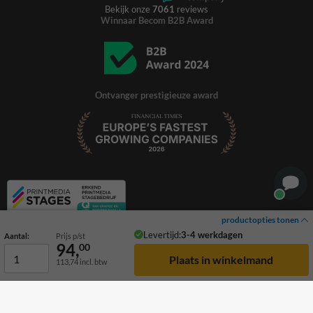
Bekijk onze
7061
reviews
Winnaar Becom B2B Award
Ontvanger prestigieuze award
productopties tonen
Levertijd:
3-4 werkdagen
Aantal:
Prijs p/st
94,
00
113,74
incl. btw
© 2026 TrafficSupply. Alle rechten voorbehouden.