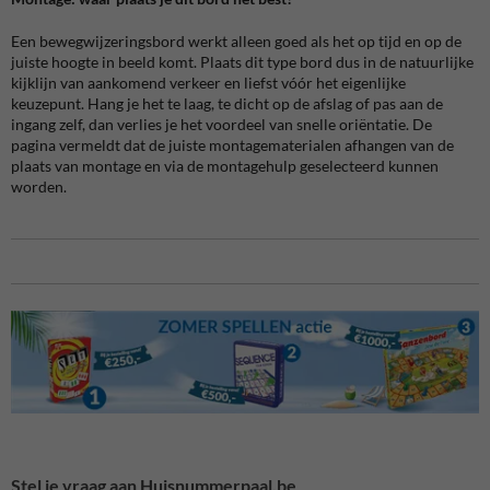
Een bewegwijzeringsbord werkt alleen goed als het op tijd en op de
juiste hoogte in beeld komt. Plaats dit type bord dus in de natuurlijke
kijklijn van aankomend verkeer en liefst vóór het eigenlijke
keuzepunt. Hang je het te laag, te dicht op de afslag of pas aan de
ingang zelf, dan verlies je het voordeel van snelle oriëntatie. De
pagina vermeldt dat de juiste montagematerialen afhangen van de
plaats van montage en via de montagehulp geselecteerd kunnen
worden.
Stel je vraag aan Huisnummerpaal.be