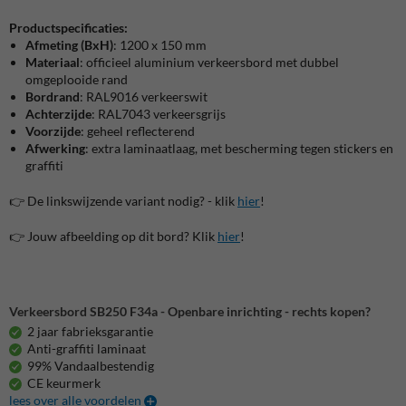
Productspecificaties:
Afmeting (BxH)
: 1200 x 150 mm
Materiaal
: officieel aluminium verkeersbord met dubbel
omgeplooide rand
Bordrand
: RAL9016 verkeerswit
Achterzijde
: RAL7043 verkeersgrijs
Voorzijde
: geheel reflecterend
Afwerking
: extra laminaatlaag, met bescherming tegen stickers en
graffiti
👉 De linkswijzende variant nodig? - klik
hier
!
👉 Jouw afbeelding op dit bord? Klik
hier
!
Verkeersbord SB250 F34a - Openbare inrichting - rechts kopen?
2 jaar fabrieksgarantie
Anti-graffiti laminaat
99% Vandaalbestendig
CE keurmerk
lees over alle voordelen