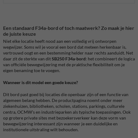
Een standaard F34a-bord of toch maatwerk? Zo maak je hier
de juiste keuze
Niet elke locatie heeft nood aan een volledig vrij ontworpen
wegwijzer. Soms wil je vooral een bord dat meteen herkenbaar is,
vertrouwd oogt en een bestemming helder naar rechts aanduidt. Net
daar zit de sterkte van dit
SB250 F34a-bord
: het combineert de logica
van officiële bewegwijzering met de praktische flexibiliteit om je
eigen benaming toe te voegen.
Wanneer is dit model een goede keuze?
Dit bord past goed bij locaties die openbaar zijn of een functie van
algemeen belang hebben. De productpagina noemt onder meer
ziekenhuizen, bibliotheken, scholen, stations, parkings, culturele
centra, OCMW’s en industrieparken als typische toepassingen. Ook
op grotere private sites met bezoekersverkeer kan deze vorm van
bewegwijzering interessant zijn wanneer je een duidelijke en
institutionele uitstraling wilt behouden.