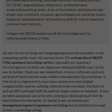
en civiele bescherming, cultureel centrum, animatiecentrum,
O.C.M.W.), begraafplaats, ziekenhuis, politiediensten,
onderwijsinstelling, trein-, tram of busstation, televisieomroep,
plaats voor eredienst, museum, gerechtsgebouw, parking, haven,
hulppost, taxatiekantoor, schouwburg, bedrijf, industriepark en
commercieel centrum.
Volgens het SB250 bestek wordt dit bord uitgevoerd in
reflecterende Klasse 2 folie.
Op een terrein of langs een toegangsweg moet een bezoeker in één
oogopslag weten waar hij naartoe moet. Dit
verkeersbord SB250
F34a openbare inrichting rechts
is gemaakt om openbare
inrichtingen en locaties van algemeen belang duidelijk naar rechts
aan te duiden. Denk aan een ziekenhuis, school, cultureel centrum,
parking of bedrijvensite waar heldere bewegwijzering onmisbaar is.
Het bord is uitgevoerd in duurzaam aluminium met dubbel
omgeplooide rand en volledig reflecterende voorzijde. Dankzij het
anti-graffiti laminaat blijft de opdruk langer netjes en leesbaar. Je kan
de tekst aanpassen aan je locatie, zolang je rekening houdt met de
beschikbare bordbreedte. Zo bestel je een professioneel
bewegwijzeringsbord openbare inrichting
dat duidelijkheid brengt
zonder overbodige uitleg.