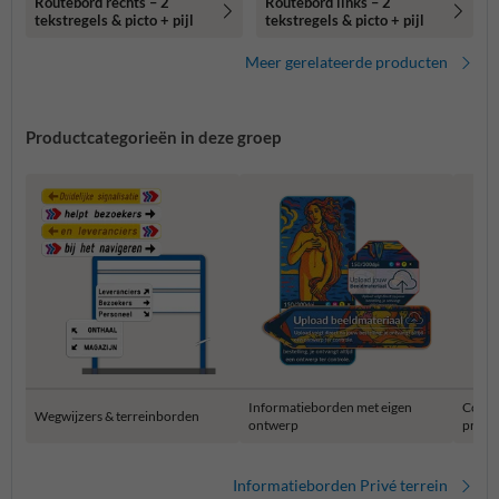
Routebord rechts – 2
Routebord links – 2
tekstregels & picto + pijl
tekstregels & picto + pijl
Meer gerelateerde producten
Productcategorieën in deze groep
Informatieborden met eigen
Combi
Wegwijzers & terreinborden
ontwerp
privét
Informatieborden Privé terrein