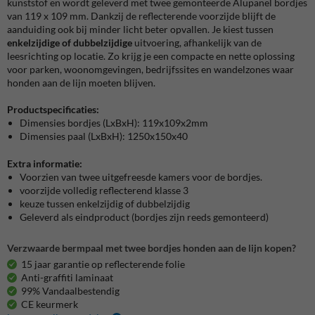
kunststof en wordt geleverd met twee gemonteerde Alupanel bordjes
van 119 x 109 mm. Dankzij de reflecterende voorzijde blijft de
aanduiding ook bij minder licht beter opvallen. Je kiest tussen
enkelzijdige of dubbelzijdige
uitvoering, afhankelijk van de
leesrichting op locatie. Zo krijg je een compacte en nette oplossing
voor parken, woonomgevingen, bedrijfssites en wandelzones waar
honden aan de lijn moeten blijven.
Productspecificaties:
Dimensies bordjes (LxBxH): 119x109x2mm
Dimensies paal (LxBxH): 1250x150x40
Extra informatie:
Voorzien van twee uitgefreesde kamers voor de bordjes.
voorzijde volledig reflecterend klasse 3
keuze tussen enkelzijdig of dubbelzijdig
Geleverd als eindproduct (bordjes zijn reeds gemonteerd)
Verzwaarde bermpaal met twee bordjes honden aan de lijn kopen?
15 jaar garantie op reflecterende folie
Anti-graffiti laminaat
99% Vandaalbestendig
CE keurmerk