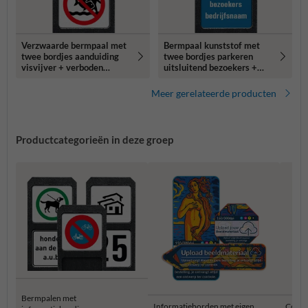
Verzwaarde bermpaal met
Bermpaal kunststof met
twee bordjes aanduiding
twee bordjes parkeren
visvijver + verboden
uitsluitend bezoekers +
vissen mee te nemen
bedrijfsnaam -
reflecterend
Meer gerelateerde producten
Productcategorieën in deze groep
Bermpalen met
Informatieborden met eigen
Combi