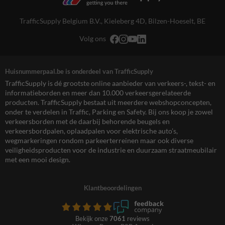
TrafficSupply Belgium B.V.,
Kieleberg 4D
,
Bilzen-Hoeselt, BE
Volg ons
Huisnummerpaal.be is onderdeel van TrafficSupply
TrafficSupply is dé grootste online aanbieder van verkeers-, tekst- en
informatieborden en meer dan 10.000 verkeersgerelateerde
producten. TrafficSupply bestaat uit meerdere webshopconcepten,
onder te verdelen in Traffic, Parking en Safety. Bij ons koop je zowel
verkeersborden met de daarbij behorende beugels en
verkeersbordpalen, oplaadpalen voor elektrische auto’s,
wegmarkeringen rondom parkeerterreinen maar ook diverse
veiligheidsproducten voor de industrie en duurzaam straatmeubilair
met een mooi design.
Klantbeoordelingen
Bekijk onze
7061
reviews