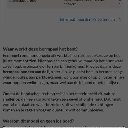
informatiebordjes
ontwerp
privét
Informatieborden Privé terrein
Waar werkt deze bermpaal het best?
Een regel rond hondengebruik werkt alleen als bezoekers ze op het
juiste moment zien. Niet pas aan een gebouw, maar op het punt waar
ze een pad, groenzone of terrein binnenkomen. Precies daar is deze
bermpaal honden aan de lijn
sterk in. Je plaatst hem in bermen, langs
wandelroutes, aan parktoegangen, op woonsites of op privéterreinen
waar honden welkom zijn, maar wel aan de leiband moeten blijven.
Omdat de boodschap rechtstreeks in het terreinbeeld zit, valt ze
sneller op dan een los bord tegen een gevel of omheining. Dat helpt
vooral op plaatsen waar bezoekers uit verschillende richtingen
komen en je regels vroeg en duidelijk wilt communiceren.
Waarom dit model en geen los bord?
Een gewoon informatiebord moet je nog combineren met een paal of