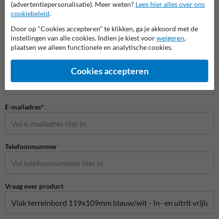
(advertentiepersonalisatie). Meer weten?
Lees hier alles over ons
Stel je vraag aan Huisnummerpaal.be
cookiebeleid
.
Naam*
Door op "Cookies accepteren" te klikken, ga je akkoord met de
instellingen van alle cookies. Indien je kiest voor
weigeren
,
plaatsen we alleen functionele en analytische cookies.
Bedrijfsnaam
Cookies accepteren
E-mailadres*
Telefoonnummer
Vraag over product