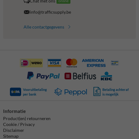
Chat met ons
online
info@trafficsupply.be
Alle contactgegevens
Vooruitbetaling
Betaling achteraf
per bank
is mogelijk
Informatie
Product(en) retourneren
Cookie / Privacy
Disclaimer
Sitemap