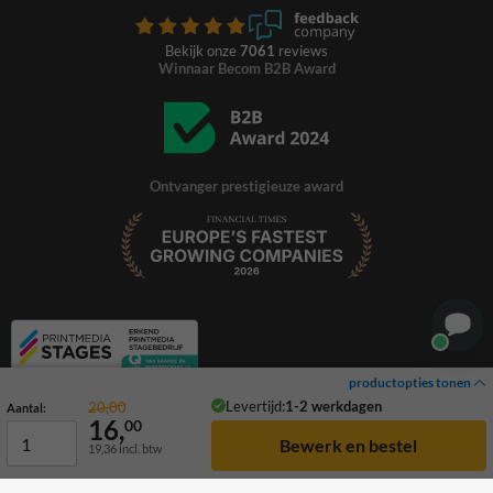
Bekijk onze
7061
reviews
Winnaar Becom B2B Award
Ontvanger prestigieuze award
productopties tonen
Levertijd:
1-2 werkdagen
20,00
Aantal:
16,
00
19,36
incl. btw
© 2026 TrafficSupply. Alle rechten voorbehouden.