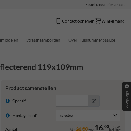
Bestelstatus
Login
Contact
Contact opnemen
Winkelmand
emiddelen
Straatnaamborden
Over Huisnummerpaal.be
reflecterend 119x109mm
Product samenstellen
alle shops
Opdruk*
Montage bord*
16,
00
19,36
21,00
Aantal:
Van
voor
incl. btw