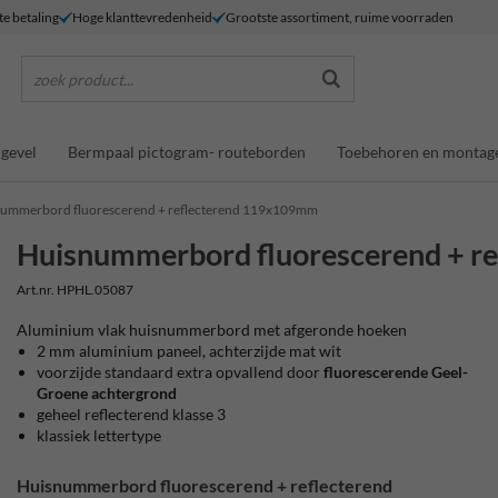
te betaling
Hoge klanttevredenheid
Grootste assortiment, ruime voorraden
zoek product...
gevel
Bermpaal pictogram- routeborden
Toebehoren en montag
ummerbord fluorescerend + reflecterend 119x109mm
Huisnummerbord fluorescerend + 
Art.nr. HPHL.05087
Aluminium vlak huisnummerbord met afgeronde hoeken
2 mm aluminium paneel, achterzijde mat wit
voorzijde standaard extra opvallend door
fluorescerende Geel-
Groene achtergrond
geheel reflecterend klasse 3
klassiek lettertype
Huisnummerbord fluorescerend + reflecterend