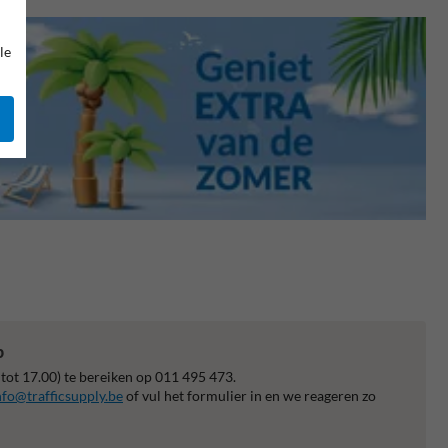
le
p
 tot 17.00) te bereiken op 011 495 473.
nfo@trafficsupply.be
of vul het formulier in en we reageren zo