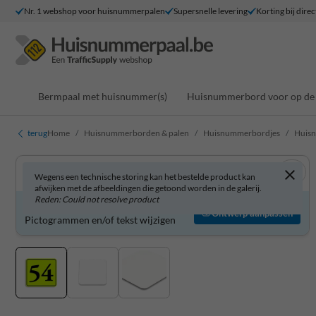
Nr. 1 webshop voor huisnummerpalen
Supersnelle levering
Korting bij direc
Bermpaal met huisnummer(s)
Huisnummerbord voor op de 
terug
Home
Huisnummerborden & palen
Huisnummerbordjes
Huisn
Wegens een technische storing kan het bestelde product kan
afwijken met de afbeeldingen die getoond worden in de galerij.
Reden: Could not resolve product
Huisnummerbord zelf aanpassen?
Ontwerp aanpassen
Pictogrammen en/of tekst wijzigen