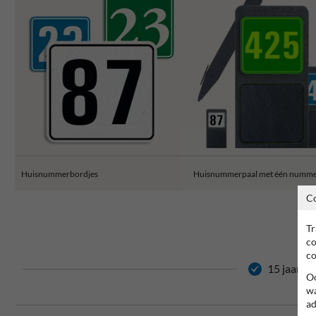
Huisnummerbordjes
Huisnummerpaal met één numm
C
Tr
co
co
15 jaar ga
Oo
wa
ad