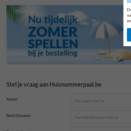
ov
Do
va
en
Stel je vraag aan Huisnummerpaal.be
Naam*
Bedrijfsnaam