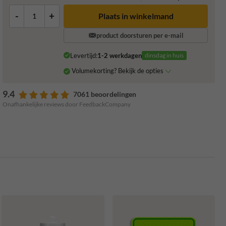
-
+
Plaats in winkelmand
product doorsturen per e-mail
Levertijd:
1-2 werkdagen
dinsdag in huis
Volumekorting? Bekijk de opties
9.4
7061 beoordelingen
Onafhankelijke reviews door FeedbackCompany