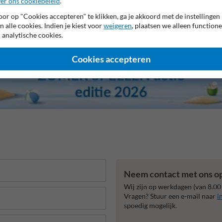
er ons cookiebeleid
.
or op "Cookies accepteren" te klikken, ga je akkoord met de instellingen
n alle cookies. Indien je kiest voor
weigeren
, plaatsen we alleen functione
 analytische cookies.
Cookies accepteren
Neem contact met ons o
Wij zijn op werkdagen (van 8.00
Vragen? Stuur een e-mail naar
i
spoedig mogelijk.