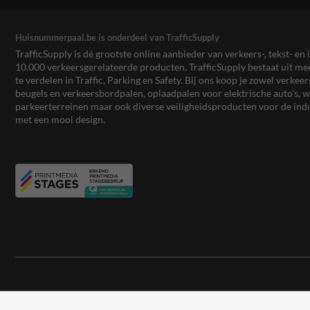
Huisnummerpaal.be is onderdeel van TrafficSupply
TrafficSupply is dé grootste online aanbieder van verkeers-, tekst- 
10.000 verkeersgerelateerde producten. TrafficSupply bestaat uit 
te verdelen in Traffic, Parking en Safety. Bij ons koop je zowel verk
beugels en verkeersbordpalen, oplaadpalen voor elektrische auto’s
parkeerterreinen maar ook diverse veiligheidsproducten voor de ind
met een mooi design.