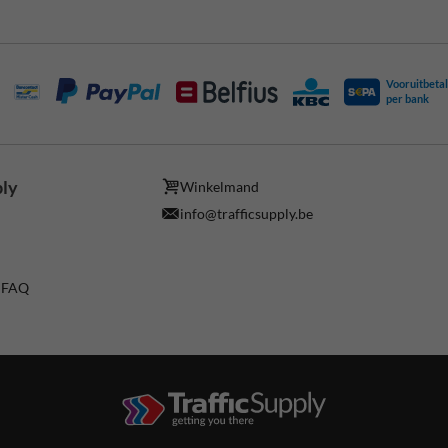
Vooruitbetal
per bank
ply
Winkelmand
info@trafficsupply.be
/ FAQ