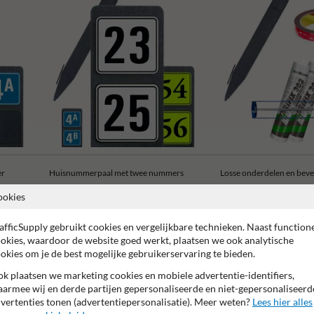
er
Huisnummerpaal met twee nummers
Losse onderdelen en beve
ookies
afficSupply gebruikt cookies en vergelijkbare technieken. Naast function
okies, waardoor de website goed werkt, plaatsen we ook analytische
okies om je de best mogelijke gebruikerservaring te bieden.
rantie op reflecterende folie
Anti-graffiti laminaat
99% Van
k plaatsen we marketing cookies en mobiele advertentie-identifiers,
armee wij en derde partijen gepersonaliseerde en niet-gepersonaliseerd
vertenties tonen (advertentiepersonalisatie). Meer weten?
Lees hier alles