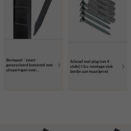
Bermpaal - zwart
Schroef met plug (set 4
gerecycleerd kunststof met
stuks) t.b.v. montage vlak
uitsparingen voor
bordje aan muur/gevel
routebordjes -
1250x150x40mm