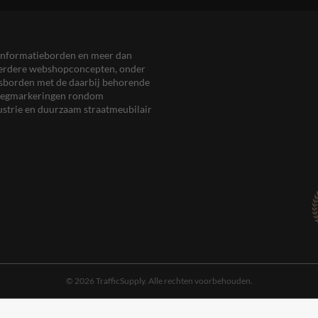
en informatieborden en meer dan
meerdere webshopconcepten, onder
eersborden met de daarbij behorende
, wegmarkeringen rondom
ustrie en duurzaam straatmeubilair
© 2026 TrafficSupply. Alle rechten voorbehouden.