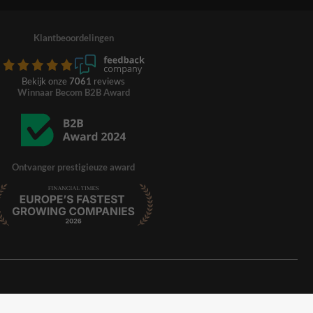
Klantbeoordelingen
Bekijk onze
7061
reviews
Winnaar Becom B2B Award
Ontvanger prestigieuze award