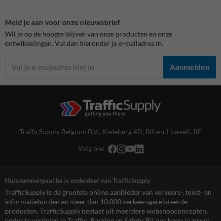
Meld je aan voor onze nieuwsbrief
Wil je op de hoogte blijven van onze producten en onze
ontwikkelingen. Vul dan hieronder je e-mailadres in.
Aanmelden
TrafficSupply Belgium B.V.,
Kieleberg 4D
,
Bilzen-Hoeselt, BE
Volg ons
Huisnummerpaal.be is onderdeel van TrafficSupply
TrafficSupply is dé grootste online aanbieder van verkeers-, tekst- en
informatieborden en meer dan 10.000 verkeersgerelateerde
producten. TrafficSupply bestaat uit meerdere webshopconcepten,
onder te verdelen in Traffic, Parking en Safety. Bij ons koop je zowel