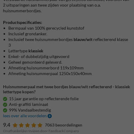
2 uitsparingen aan twee zijden voor plaatsing van o.a.
huisnummerbordjes.
Productspecificaties:
Bermpaal van 100% gerecycled kunststof
Inclusief grondanker.
Inclusief twee huisnummerbordjes
blauw/wit
reflecterend klasse
3
Lettertype
klassiek
Enkel- of dubbelzijdig uitgevoerd
Geheel gemonteerd geleverd.
Afmeting huisnummerbord 119x109mm
Afmeting huisnummerpaal 1250x150x40mm
Huisnummerpaal met twee bordjes blauw/wit reflecterend - klassiek
lettertype kopen?
15 jaar garantie op reflecterende folie
Anti-graffiti laminaat
99% Vandaalbestendig
lees over alle voordelen
9.4
7063 beoordelingen
Onafhankelijke reviews door FeedbackCompany