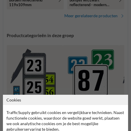
borden reflecterend
bordjes wit/zwart
119x109mm
reflecterend - modern
lettertype
Meer gerelateerde producten
Productcategorieën in deze groep
Cookies
Huisnummerpaal met twee
Huisn
Huisnummerbordjes
nummers
numm
TrafficSupply gebruikt cookies en vergelijkbare technieken. Naast
functionele cookies, waardoor de website goed werkt, plaatsen
we ook analytische cookies om je de best mogelijke
Huisnummerborden & palen
gebruikerservaring te bieden.