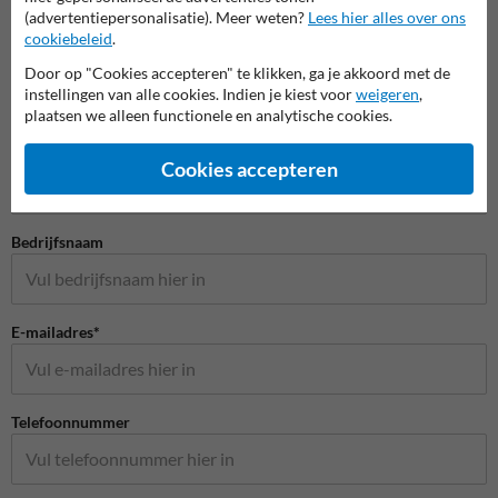
(advertentiepersonalisatie). Meer weten?
Lees hier alles over ons
cookiebeleid
.
Door op "Cookies accepteren" te klikken, ga je akkoord met de
instellingen van alle cookies. Indien je kiest voor
weigeren
,
plaatsen we alleen functionele en analytische cookies.
Stel je vraag aan Huisnummerpaal.be
Naam*
Cookies accepteren
Bedrijfsnaam
E-mailadres*
Telefoonnummer