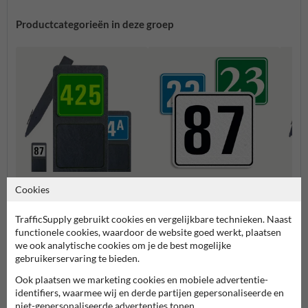
Productcategorieën in deze groep
Cookies
Huisnummerpaal met één
Huisn
Huisnummerbordjes
nummer
numm
TrafficSupply gebruikt cookies en vergelijkbare technieken. Naast
functionele cookies, waardoor de website goed werkt, plaatsen
Huisnummerborden & palen
we ook analytische cookies om je de best mogelijke
gebruikerservaring te bieden.
Ook plaatsen we marketing cookies en mobiele advertentie-
identifiers, waarmee wij en derde partijen gepersonaliseerde en
niet-gepersonaliseerde advertenties tonen