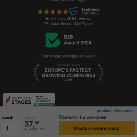
Bekijk onze
7061
reviews
Winnaar Becom B2B Award
Ontvanger prestigieuze award
productopties tonen
Levertijd:
1-2 werkdagen
53,00
Aantal:
37,
50
45,38
incl. btw
© 2026 TrafficSupply. Alle rechten voorbehouden.