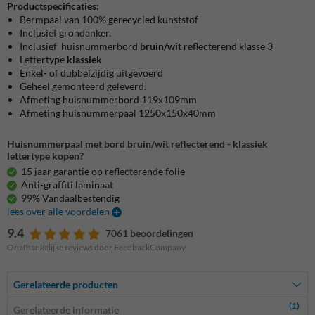
Productspecificaties:
Bermpaal van 100% gerecycled kunststof
Inclusief grondanker.
Inclusief huisnummerbord
bruin/wit
reflecterend klasse 3
Lettertype
klassiek
Enkel- of dubbelzijdig uitgevoerd
Geheel gemonteerd geleverd.
Afmeting huisnummerbord 119x109mm
Afmeting huisnummerpaal 1250x150x40mm
Huisnummerpaal met bord bruin/wit reflecterend - klassiek
lettertype kopen?
15 jaar garantie op reflecterende folie
Anti-graffiti laminaat
99% Vandaalbestendig
lees over alle voordelen
9.4
7061 beoordelingen
Onafhankelijke reviews door FeedbackCompany
Gerelateerde producten
(1)
Gerelateerde informatie