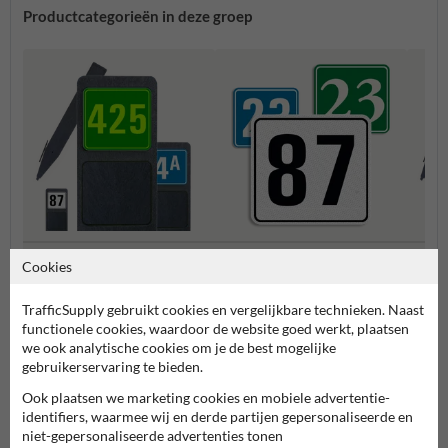
Productcategorieën in deze groep
Huisnummerpaal met één
Huisn
Cookies
Huisnummerbordjes
nummer
numm
TrafficSupply gebruikt cookies en vergelijkbare technieken. Naast
functionele cookies, waardoor de website goed werkt, plaatsen
Huisnummerborden & palen
we ook analytische cookies om je de best mogelijke
gebruikerservaring te bieden.
Ook plaatsen we marketing cookies en mobiele advertentie-
identifiers, waarmee wij en derde partijen gepersonaliseerde en
niet-gepersonaliseerde advertenties tonen