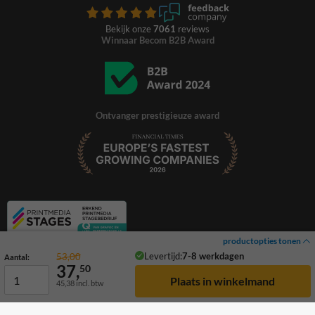
Bekijk onze
7061
reviews
Winnaar Becom B2B Award
Ontvanger prestigieuze award
productopties tonen
Levertijd:
7-8 werkdagen
53,00
Aantal:
37,
50
45,38
incl. btw
© 2026 TrafficSupply. Alle rechten voorbehouden.