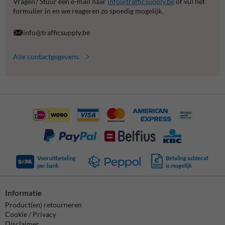
Vragen? Stuur een e-mail naar
info@trafficsupply.be
of vul het
formulier in en we reageren zo spoedig mogelijk.
info@trafficsupply.be
Alle contactgegevens
Vooruitbetaling
Betaling achteraf
per bank
is mogelijk
Informatie
Product(en) retourneren
Cookie / Privacy
Disclaimer