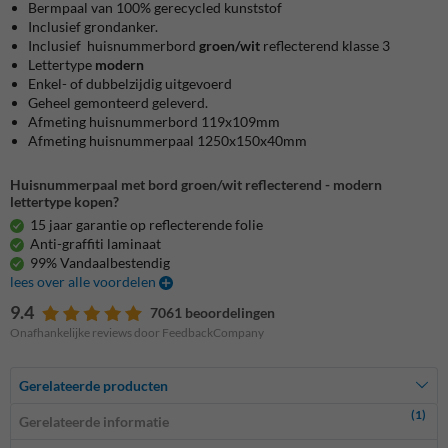
Bermpaal van 100% gerecycled kunststof
Inclusief grondanker.
Inclusief huisnummerbord
groen/wit
reflecterend klasse 3
Lettertype
modern
Enkel- of dubbelzijdig uitgevoerd
Geheel gemonteerd geleverd.
Afmeting huisnummerbord 119x109mm
Afmeting huisnummerpaal 1250x150x40mm
Huisnummerpaal met bord groen/wit reflecterend - modern
lettertype kopen?
15 jaar garantie op reflecterende folie
Anti-graffiti laminaat
99% Vandaalbestendig
lees over alle voordelen
9.4
7061 beoordelingen
Onafhankelijke reviews door FeedbackCompany
Gerelateerde producten
(1)
Gerelateerde informatie