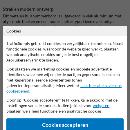
Strak en modern ontwerp
Dit metalen huisnummerbord is uitgevoerd in vlak aluminium met
afgeronde hoeken en een modern lettertype. Geen overbodige
franjes, wel een nette uitstraling die past bij zowel moderne
Cookies
woningen als bedrijfspanden. Dankzij de witte reflecterende
achtergrond en zwarte cijfers blijft het nummer duidelijk leesbaar,
TrafficSupply gebruikt cookies en vergelijkbare technieken. Naast
van dichtbij én op afstand.
functionele cookies, waardoor de website goed werkt, plaatsen
we ook analytische cookies om je de best mogelijke
Duurzaam aluminium voor buitengebruik
gebruikerservaring te bieden.
Het bord is gemaakt uit 2 mm aluminium, licht maar stevig, en
perfect geschikt voor langdurig buitengebruik. De mat witte
Ook plaatsen we marketing cookies en mobiele advertentie-
achterzijde zorgt voor een nette afwerking tegen de gevel. Dit maakt
identifiers, waarmee wij en derde partijen gepersonaliseerde en
het een duurzame huisnummerplaat die bestand is tegen weer en
niet-gepersonaliseerde advertenties tonen
wind.
(advertentiepersonalisatie). Meer weten?
Lees hier alles over ons
cookiebeleid
.
Ideaal voor woning en bedrijf
Door op "Cookies accepteren" te klikken, ga je akkoord met de
Dit huisnummerbord wordt vaak gekozen voor:
instellingen van alle cookies. Indien je kiest voor
weigeren
,
eengezinswoningen en appartementen
plaatsen we alleen functionele en analytische cookies.
kantoor- en praktijkgebouwen
kleine handelszaken
bijgebouwen of aparte ingangen
Cookies accepteren