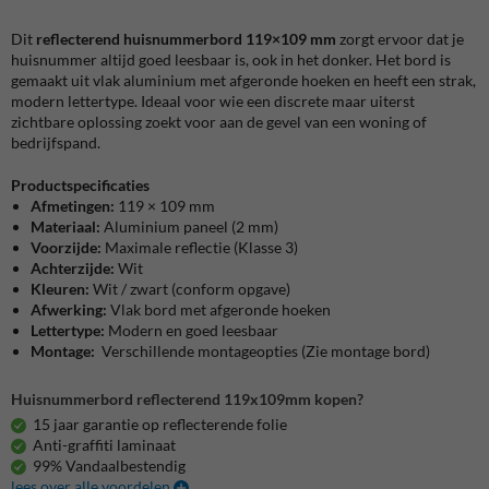
Dit
reflecterend huisnummerbord 119×109 mm
zorgt ervoor dat je
huisnummer altijd goed leesbaar is, ook in het donker. Het bord is
gemaakt uit vlak aluminium met afgeronde hoeken en heeft een strak,
modern lettertype. Ideaal voor wie een discrete maar uiterst
zichtbare oplossing zoekt voor aan de gevel van een woning of
bedrijfspand.
Productspecificaties
Afmetingen:
119 × 109 mm
Materiaal:
Aluminium paneel (2 mm)
Voorzijde:
Maximale reflectie (Klasse 3)
Achterzijde:
Wit
Kleuren:
Wit / zwart (conform opgave)
Afwerking:
Vlak bord met afgeronde hoeken
Lettertype:
Modern en goed leesbaar
Montage:
Verschillende montageopties (Zie montage bord)
Huisnummerbord reflecterend 119x109mm kopen?
15 jaar garantie op reflecterende folie
Anti-graffiti laminaat
99% Vandaalbestendig
lees over alle voordelen