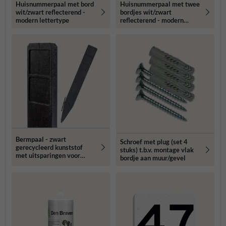
Huisnummerpaal met bord
Huisnummerpaal met twee
wit/zwart reflecterend -
bordjes wit/zwart
modern lettertype
reflecterend - modern
lettertype
Bermpaal - zwart
Schroef met plug (set 4
gerecycleerd kunststof
stuks) t.b.v. montage vlak
met uitsparingen voor
bordje aan muur/gevel
routebordjes -
1250x150x40mm