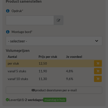
Product samenstellen
Opdruk*
Montage bord*
Volumeprijzen
Aantal
Prijs per stuk
Je voordeel
per stuk
12,50
vanaf 5 stuks
11,90
4,8
%
vanaf 10 stuks
11,30
9,6
%
product doorsturen per e-mail
Levertijd:
1-2 werkdagen
maandag in huis