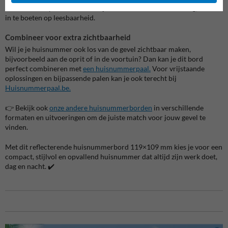
Door het compacte formaat blijft het bord discreet aanwezig, zonder
in te boeten op leesbaarheid.
Combineer voor extra zichtbaarheid
Wil je je huisnummer ook los van de gevel zichtbaar maken,
bijvoorbeeld aan de oprit of in de voortuin? Dan kan je dit bord
perfect combineren met
een huisnummerpaal.
Voor vrijstaande
oplossingen en bijpassende palen kan je ook terecht bij
Huisnummerpaal.be.
👉 Bekijk ook
onze andere huisnummerborden
in verschillende
formaten en uitvoeringen om de juiste match voor jouw gevel te
vinden.
Met dit reflecterende huisnummerbord 119×109 mm kies je voor een
compact, stijlvol en opvallend huisnummer dat altijd zijn werk doet,
dag en nacht. ✔️