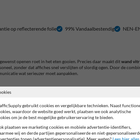
antie op reflecterende folie
99% Vandaalbestendig
NEN-EN
ngewenst openen roet in het eten gooien. Precies daar maakt dit
wand vitr
oneel, zonder dat affiches snel verslijten of slordig ogen. Door de comb
municatie wat serieuzer moet aanpakken.
ookies
tie
afficSupply gebruikt cookies en vergelijkbare technieken. Naast function
okies, waardoor de website goed werkt, plaatsen we ook analytische
okies om je de best mogelijke gebruikerservaring te bieden.
ine
k plaatsen we marketing cookies en mobiele advertentie-identifiers,
armee wij en derde partijen gepersonaliseerde en niet-gepersonaliseerd
vertenties tonen (advertentiepersonalisatie). Meer weten?
Lees hier alles