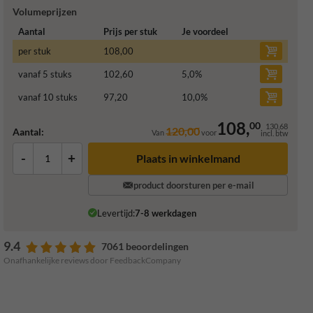
Volumeprijzen
Aantal
Prijs per stuk
Je voordeel
per stuk
108,00
vanaf 5 stuks
102,60
5,0
%
vanaf 10 stuks
97,20
10,0
%
108,
00
130,68
120,00
Aantal:
Van
voor
incl. btw
-
+
Plaats in winkelmand
product doorsturen per e-mail
Levertijd:
7-8 werkdagen
9.4
7061 beoordelingen
Onafhankelijke reviews door FeedbackCompany