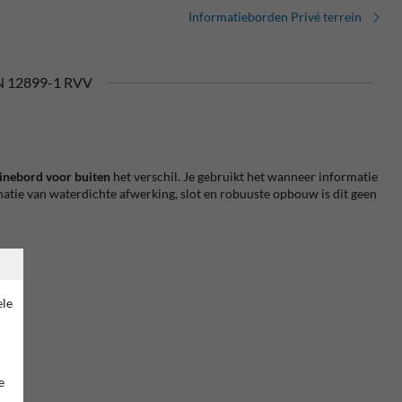
Informatieborden Privé terrein
 12899-1 RVV
inebord voor buiten
het verschil. Je gebruikt het wanneer informatie
inatie van waterdichte afwerking, slot en robuuste opbouw is dit geen
ele
e