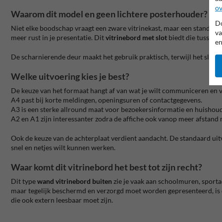
ov
Waarom dit model en geen lichtere posterhouder?
Do
Niet elke boodschap vraagt een zware vitrinekast, maar een standaard
va
meer rust in je presentatie. Dit
vitrinebord met slot
biedt die tussenst
en
De scharnierende deur maakt het gebruik praktisch, terwijl het slot 
Welke uitvoering kies je best?
De keuze van het formaat hangt af van wat je wilt communiceren en 
A4 past bij korte meldingen, openingsuren of contactgegevens.
A3 is een sterke allround maat voor bezoekersinformatie en huishou
A2 en A1 zijn interessanter zodra de affiche ook vanop meer afstand
Ook de keuze van de achterplaat verdient aandacht. De standaard uit
snel en netjes wilt kunnen werken.
Waar komt dit vitrinebord het best tot zijn recht?
Dit type
wand vitrinebord buiten
zie je vaak aan schoolmuren, sport
maar tegelijk beschermd en verzorgd moet worden gepresenteerd, is d
die ook extern leesbaar moet zijn.