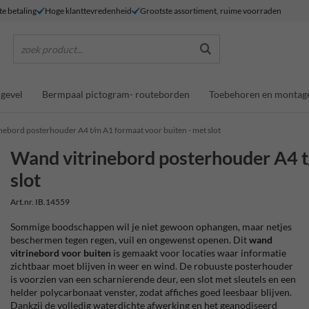
te betaling
Hoge klanttevredenheid
Grootste assortiment, ruime voorraden
zoek product...
gevel
Bermpaal pictogram- routeborden
Toebehoren en montag
nebord posterhouder A4 t/m A1 formaat voor buiten - met slot
Wand vitrinebord posterhouder A4 t
slot
Art.nr. IB.14559
Sommige boodschappen wil je niet gewoon ophangen, maar netjes
beschermen tegen regen, vuil en ongewenst openen. Dit
wand
vitrinebord voor buiten
is gemaakt voor locaties waar informatie
zichtbaar moet blijven in weer en wind. De robuuste posterhouder
is voorzien van een scharnierende deur, een slot met sleutels en een
helder polycarbonaat venster, zodat affiches goed leesbaar blijven.
Dankzij de volledig waterdichte afwerking en het geanodiseerd