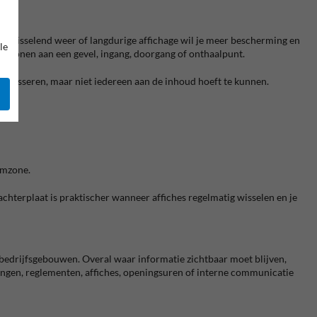
e, wisselend weer of langdurige affichage wil je meer bescherming en
le
wil tonen aan een gevel, ingang, doorgang of onthaalpunt.
en passeren, maar niet iedereen aan de inhoud hoeft te kunnen.
omzone.
hterplaat is praktischer wanneer affiches regelmatig wisselen en je
edrijfsgebouwen. Overal waar informatie zichtbaar moet blijven,
ingen, reglementen, affiches, openingsuren of interne communicatie