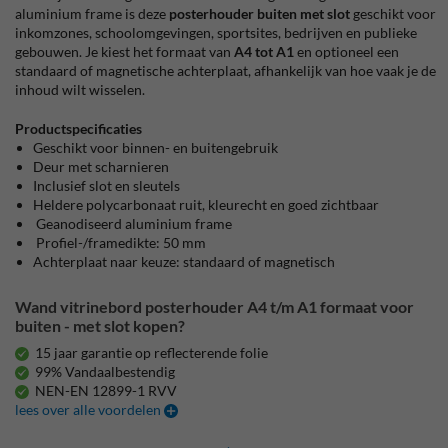
aluminium frame is deze
posterhouder buiten met slot
geschikt voor
inkomzones, schoolomgevingen, sportsites, bedrijven en publieke
gebouwen. Je kiest het formaat van
A4 tot A1
en optioneel een
standaard of magnetische achterplaat, afhankelijk van hoe vaak je de
inhoud wilt wisselen.
Productspecificaties
Geschikt voor binnen- en buitengebruik
Deur met scharnieren
Inclusief slot en sleutels
Heldere polycarbonaat ruit, kleurecht en goed zichtbaar
Geanodiseerd aluminium frame
Profiel-/framedikte: 50 mm
Achterplaat naar keuze: standaard of magnetisch
Wand vitrinebord posterhouder A4 t/m A1 formaat voor
buiten - met slot kopen?
15 jaar garantie op reflecterende folie
99% Vandaalbestendig
NEN-EN 12899-1 RVV
lees over alle voordelen