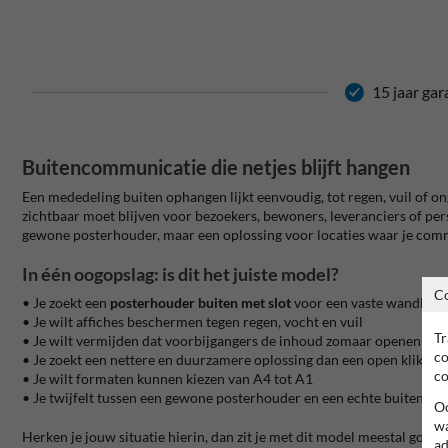
15 jaar gar
Buitencommunicatie die netjes blijft hangen
Een mededeling buiten ophangen lijkt eenvoudig, tot regen, vuil of o
zichtbaar moet blijven voor bezoekers, bewoners, leveranciers of pers
gewone posterhouder, maar een oplossing voor locaties waar je com
In één oogopslag: is dit het juiste model?
C
• Je zoekt een
posterhouder buiten met slot
voor een vaste wandloca
• Je wilt affiches beschermen tegen regen, vocht en vuil
Tr
• Je wilt vermijden dat voorbijgangers de inhoud zomaar openen
co
• Je zoekt een nettere en duurzamere oplossing dan een open kliklijst
co
• Je wilt formaten kunnen kiezen van A4 tot A1
• Je twijfelt tussen een gewone posterhouder en een echte buitenvitr
Oo
wa
Herken je jouw situatie hierin, dan zit je met dit model meestal goed.
ad