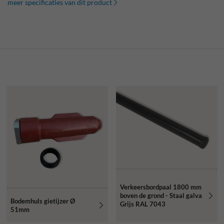
meer specificaties van dit product
Verkeersbordpaal 1800 mm
boven de grond - Staal galva
Bodemhuls gietijzer Ø
Grijs RAL 7043
51mm