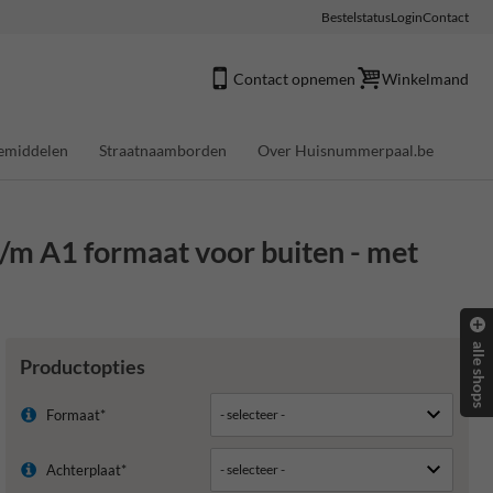
Bestelstatus
Login
Contact
Contact opnemen
Winkelmand
emiddelen
Straatnaamborden
Over Huisnummerpaal.be
/m A1 formaat voor buiten - met
alle shops
Productopties
Formaat*
Achterplaat*