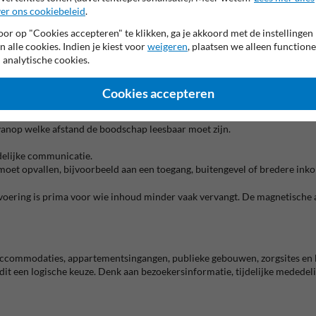
er ons cookiebeleid
.
or op "Cookies accepteren" te klikken, ga je akkoord met de instellingen
 posterframe is buiten vaak te beperkt. Zeker op plekken met veel passag
n alle cookies. Indien je kiest voor
weigeren
, plaatsen we alleen functione
ap niet meer: het is echt bedoeld voor wie informatie veilig en verzorgd 
 analytische cookies.
extra controle geeft. Dat is vooral nuttig op locaties waar meerdere mens
Cookies accepteren
vanop welke afstand de boodschap leesbaar moet zijn.
delijke communicatie.
 moet opvallen, bijvoorbeeld aan een toegang, buitengevel of bredere ink
voering is prima voor wie inhoud minder vaak vervangt. De magnetische ac
accommodaties, appartementsingangen, publieke gebouwen, zorgsites en b
it een logische keuze. Denk aan bezoekersinformatie, tijdelijke mededel