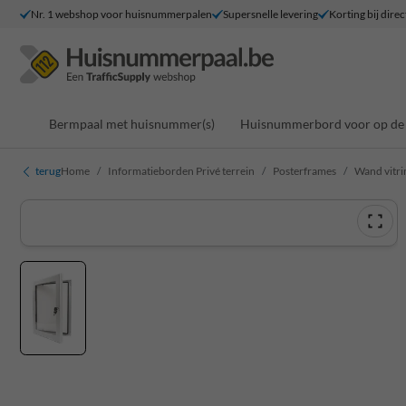
Nr. 1 webshop voor huisnummerpalen
Supersnelle levering
Korting bij direc
Bermpaal met huisnummer(s)
Huisnummerbord voor op de 
terug
Home
Informatieborden Privé terrein
Posterframes
Wand vitri