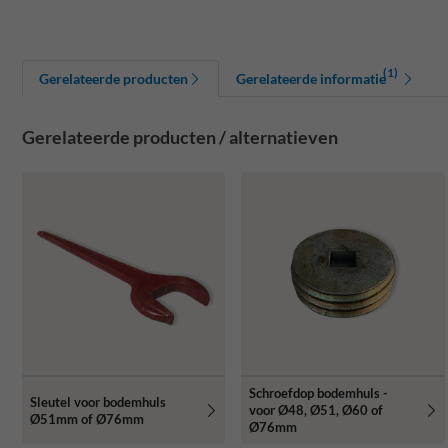
(1)
Gerelateerde producten
Gerelateerde informatie
Gerelateerde producten / alternatieven
Schroefdop bodemhuls -
Sleutel voor bodemhuls
voor Ø48, Ø51, Ø60 of
Ø51mm of Ø76mm
Ø76mm