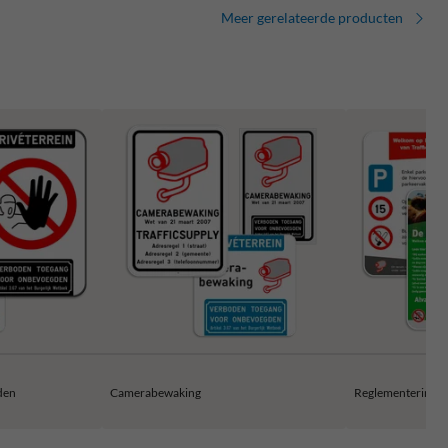
Meer gerelateerde producten
den
Camerabewaking
Reglementerings