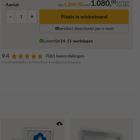
1.080,
00
1.674,64
1.200,00
Aantal:
Van
voor
incl. btw
-
+
Plaats in winkelmand
product doorsturen per e-mail
Levertijd:
14-15 werkdagen
9.4
7061 beoordelingen
Onafhankelijke reviews door FeedbackCompany