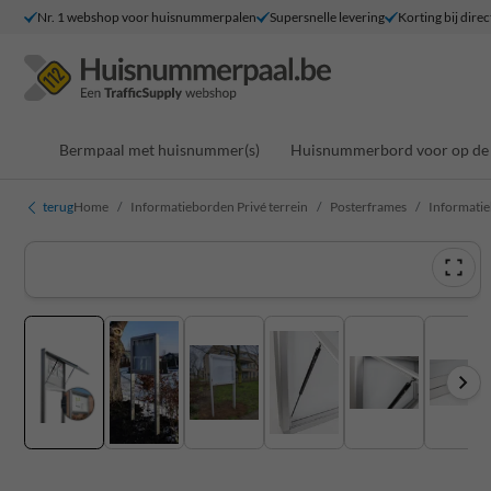
Nr. 1 webshop voor huisnummerpalen
Supersnelle levering
Korting bij direc
Bermpaal met huisnummer(s)
Huisnummerbord voor op de 
terug
Home
Informatieborden Privé terrein
Posterframes
Informatie