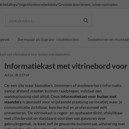
te betaling
Hoge klanttevredenheid
Grootste assortiment, ruime voorraden
zoek product...
gevel
Bermpaal pictogram- routeborden
Toebehoren en montag
kast met vitrinebord voor buiten met staanders
Informatiekast met vitrinebord voor
Art.nr. IB.12719
Op een site waar bezoekers, bewoners of medewerkers informatie
vanop afstand moeten kunnen raadplegen, volstaat een
wandoplossing niet altijd. Deze
informatiekast voor buiten met
staanders
is gemaakt voor vrijstaande plaatsing op locaties waar je
communicatie zichtbaar, beschermd en professioneel wilt
presenteren. De vitrinekast is regen- en spatwaterdicht, afsluitbaar
met cilinderslot en standaard voorzien van gasveren voor
gebruiksgemak. Je kiest zelf de gewenste buitenmaat, uitvoering met