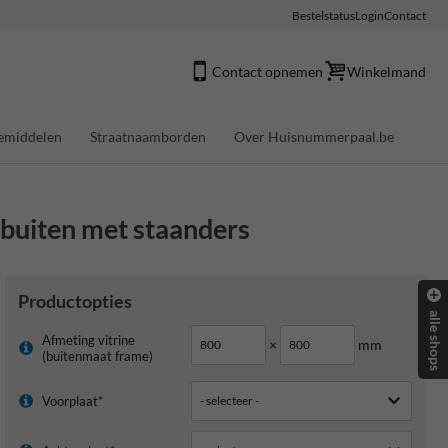
Bestelstatus
Login
Contact
Contact opnemen
Winkelmand
emiddelen
Straatnaamborden
Over Huisnummerpaal.be
 buiten met staanders
Productopties
alle shops
Afmeting vitrine
×
mm
(buitenmaat frame)
Voorplaat*