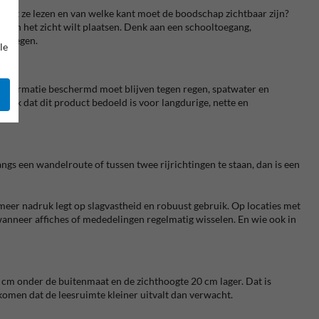
e moet ze lezen en van welke kant moet de boodschap zichtbaar zijn?
d in het zicht wilt plaatsen. Denk aan een schooltoegang,
adplegen.
le
 informatie beschermd moet blijven tegen regen, spatwater en
elijk dat dit product bedoeld is voor langdurige, nette en
ngs een wandelroute of tussen twee rijrichtingen te staan, dan is een
 meer nadruk legt op slagvastheid en robuust gebruik. Op locaties met
anneer affiches of mededelingen regelmatig wisselen. En wie ook in
 18 cm onder de buitenmaat en de zichthoogte 20 cm lager. Dat is
rkomen dat de leesruimte kleiner uitvalt dan verwacht.