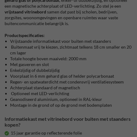
gehard glas of polycarbonaat
, enkel- of dubbelzijdig, en optioneel
een magnetische achterplaat of LED-verlichting. Zo stel je een
vrijstaand vitrinebord
samen dat past bij scholen, bedrijven,
zorgsites, woonomgevingen en openbare ruimtes waar vaste
buitencommunicatie belangrijk is.
Productspecificaties:
Vrijstaande informatiekast voor buiten met staanders
Buitenmaat vrij te kiezen, zichtmaat telkens 18 cm smaller en 20
cm lager
Totale hoogte boven maaiveld: 2000 mm
Met gasveren en slot
Enkelzijdig of dubbelzijdig
Voorplaat in 6 mm gehard glas of helder polycarbonaat
Regen- en spatwaterdicht met condensvrij ventilatiesysteem
Achterplaat standaard of magnetisch
Optioneel met LED-verlichting
Geanodiseerd aluminium, optioneel in RAL-kleur
Montage in de grond of op de grond met bodemplaten
Informatiekast met vitrinebord voor buiten met staanders
kopen?
15 jaar garantie op reflecterende folie