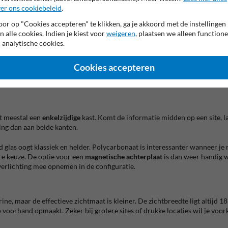
er ons cookiebeleid
.
 de praktijk begint de juiste keuze elders: waar komt de kast te staan, wi
en waar wandmontage geen optie is of waar je communicatie net vrijstaan
or op "Cookies accepteren" te klikken, ga je akkoord met de instellingen
k domein waar bezoekers al vóór het gebouw informatie moeten kunnen ra
n alle cookies. Indien je kiest voor
weigeren
, plaatsen we alleen functione
 analytische cookies.
buitenvitrine
voor structurele communicatie. Je kiest dit model wanneer
Cookies accepteren
. Het geïntegreerde slot, de gasveren en het ventilatiesysteem maken duid
at meestal een
enkelzijdige
kast. Komt de informatie midden op een site, la
ling dan aan beide kanten.
d glas oogt klassiek en helder. Polycarbonaat is interessanter wanneer je
ere keuze. De optie voor een
magnetische achterplaat
is dan weer handig w
erlichting mee opnemen in de configuratie.
rine, maar de effectieve zichtmaat is kleiner. De zichtbreedte ligt altijd
p voorhand opmaakt. Zeker bij grotere sites of drukke locaties wil je voo