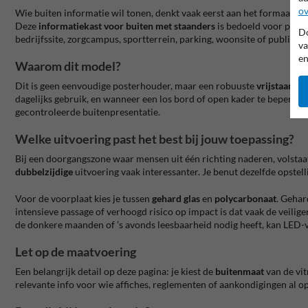
ov
Wie buiten informatie wil tonen, denkt vaak eerst aan het formaat. In
Deze
informatiekast voor buiten met staanders
is bedoeld voor plekk
Do
bedrijfssite, zorgcampus, sportterrein, parking, woonsite of publie
va
en
Waarom dit model?
Dit is geen eenvoudige posterhouder, maar een robuuste
vrijstaande 
dagelijks gebruik, en wanneer een los bord of open kader te beperkt is
gecontroleerde buitenpresentatie.
Welke uitvoering past het best bij jouw toepassing?
Bij een doorgangszone waar mensen uit één richting naderen, volsta
dubbelzijdige
uitvoering vaak interessanter. Je benut dezelfde opstel
Voor de voorplaat kies je tussen
gehard glas
en
polycarbonaat
. Gehar
intensieve passage of verhoogd risico op impact is dat vaak de veilig
de donkere maanden of ’s avonds leesbaarheid nodig heeft, kan LED-v
Let op de maatvoering
Een belangrijk detail op deze pagina: je kiest de
buitenmaat
van de vit
relevante info voor wie affiches, reglementen of aankondigingen al o