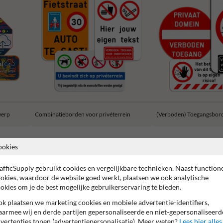
werp
Combinatieborden voor privéterrein
(Verboden) Toegangsbor
ookies
afficSupply gebruikt cookies en vergelijkbare technieken. Naast function
okies, waardoor de website goed werkt, plaatsen we ook analytische
r garantie op reflecterende folie
99% Vandaalbestendig
CE
okies om je de best mogelijke gebruikerservaring te bieden.
k plaatsen we marketing cookies en mobiele advertentie-identifiers,
armee wij en derde partijen gepersonaliseerde en niet-gepersonaliseerd
vertenties tonen (advertentiepersonalisatie). Meer weten?
Lees hier alles