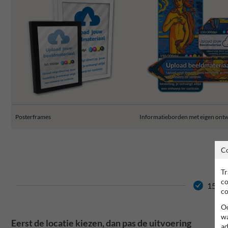
Posterframes
Informatieborden met eigen ont
C
Tr
co
15 jaa
co
Oo
wa
Eerst de locatie kiezen, dan pas de uitvoering
ad