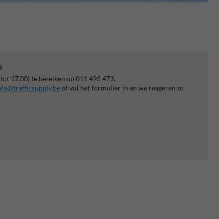
p
 tot 17.00) te bereiken op 011 495 473.
nfo@trafficsupply.be
of vul het formulier in en we reageren zo