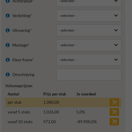
Achterplaat*
Verlichting*
Uitvoering*
Montage*
Kleur frame*
Omschrijving
Volumeprijzen
Aantal
Prijs per stuk
Je voordeel
per stuk
1.080,00
vanaf 5 stuks
1.026,00
5,0
%
vanaf 10 stuks
972,00
-89.900,0
%