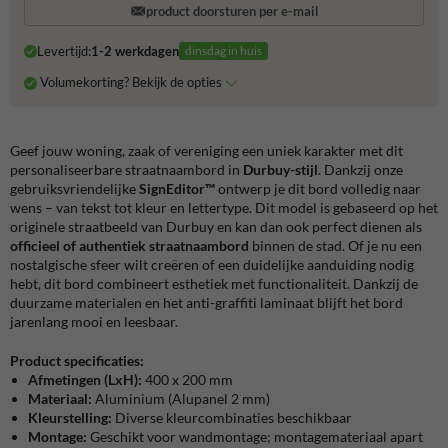
product doorsturen per e-mail
Levertijd:
1-2 werkdagen
dinsdag in huis
Volumekorting? Bekijk de opties
Geef jouw woning, zaak of vereniging een uniek karakter met dit
personaliseerbare straatnaambord in
Durbuy-stijl
. Dankzij onze
gebruiksvriendelijke
SignEditor™
ontwerp je dit bord volledig naar
wens – van tekst tot kleur en lettertype. Dit model is gebaseerd op het
originele straatbeeld van Durbuy en kan dan ook perfect dienen als
officieel of authentiek straatnaambord
binnen de stad. Of je nu een
nostalgische sfeer wilt creëren of een duidelijke aanduiding nodig
hebt, dit bord combineert esthetiek met functionaliteit. Dankzij de
duurzame materialen en het anti-graffiti laminaat blijft het bord
jarenlang mooi en leesbaar.
Product specificaties:
Afmetingen (LxH):
400 x 200 mm
Materiaal:
Aluminium (Alupanel 2 mm)
Kleurstelling:
Diverse kleurcombinaties beschikbaar
Montage:
Geschikt voor wandmontage; montagemateriaal apart