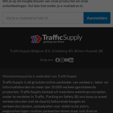
Wil je op de hoogte blijven van onze producten en onze
ontwikkelingen. Vul dan hieronder je e-mailadres in.
Aanmelden
TrafficSupply Belgium B.V.,
Kieleberg 4D
,
Bilzen-Hoeselt, BE
Volg ons
Huisnummerpaal.be is onderdeel van TrafficSupply
TrafficSupply is dé grootste online aanbieder van verkeers-, tekst- en
informatieborden en meer dan 10.000 verkeersgerelateerde
producten. TrafficSupply bestaat uit meerdere webshopconcepten,
onder te verdelen in Traffic, Parking en Safety. Bij ons koop je zowel
verkeersborden met de daarbij behorende beugels en
verkeersbordpalen, oplaadpalen voor elektrische auto’s,
wegmarkeringen rondom parkeerterreinen maar ook diverse