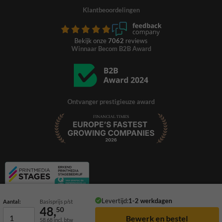
Klantbeoordelingen
Bekijk onze
7062
reviews
Winnaar Becom B2B Award
Ontvanger prestigieuze award
Levertijd:
1-2 werkdagen
Aantal:
Basisprijs p/st
48,
50
58,68
incl. btw
© 2026 TrafficSupply. Alle rechten voorbehouden.