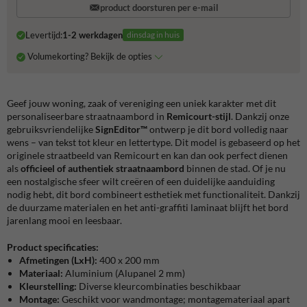
product doorsturen per e-mail
Levertijd:
1-2 werkdagen
dinsdag in huis
Volumekorting? Bekijk de opties
Geef jouw woning, zaak of vereniging een uniek karakter met dit
personaliseerbare straatnaambord in
Remicourt-stijl
. Dankzij onze
gebruiksvriendelijke
SignEditor™
ontwerp je dit bord volledig naar
wens – van tekst tot kleur en lettertype. Dit model is gebaseerd op het
originele straatbeeld van Remicourt en kan dan ook perfect dienen
als
officieel of authentiek straatnaambord
binnen de stad. Of je nu
een nostalgische sfeer wilt creëren of een duidelijke aanduiding
nodig hebt, dit bord combineert esthetiek met functionaliteit. Dankzij
de duurzame materialen en het anti-graffiti laminaat blijft het bord
jarenlang mooi en leesbaar.
Product specificaties:
Afmetingen (LxH):
400 x 200 mm
Materiaal:
Aluminium (Alupanel 2 mm)
Kleurstelling:
Diverse kleurcombinaties beschikbaar
Montage:
Geschikt voor wandmontage; montagemateriaal apart