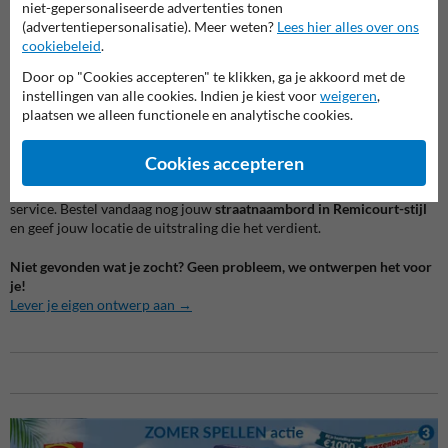
magazijnen
niet-gepersonaliseerde advertenties tonen
Clubs en verenigingen: markeer je ontmoetingsplek met een
(advertentiepersonalisatie). Meer weten?
Lees hier alles over ons
herkenbaar en gepersonaliseerd bord
cookiebeleid
.
Door op "Cookies accepteren" te klikken, ga je akkoord met de
Wat zit er in de verpakking?
instellingen van alle cookies. Indien je kiest voor
weigeren
,
1x Gepersonaliseerd straatnaambord (400 x 200 mm)
plaatsen we alleen functionele en analytische cookies.
Optioneel: montagemateriaal (apart verkrijgbaar)
Cookies accepteren
Kies voor kwaliteit en service
Bij ons profiteer je van snelle levering, topkwaliteit en uitstekende
service. Bestel vandaag nog jouw
straatnaambord in Remicourt-stijl
en geef jouw locatie de uitstraling die het verdient.
Niet gevonden wat je zocht? Geen probleem, we ontwerpen het voor
je!
Lever je eigen ontwerp aan →