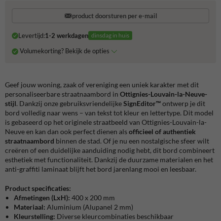
product doorsturen per e-mail
Levertijd:
1-2 werkdagen
dinsdag in huis
Volumekorting? Bekijk de opties
Geef jouw woning, zaak of vereniging een uniek karakter met dit
personaliseerbare straatnaambord in
Ottignies-Louvain-la-Neuve-
stijl
. Dankzij onze gebruiksvriendelijke
SignEditor™
ontwerp je dit
bord volledig naar wens – van tekst tot kleur en lettertype. Dit model
is gebaseerd op het originele straatbeeld van Ottignies-Louvain-la-
Neuve en kan dan ook perfect dienen als
officieel of authentiek
straatnaambord
binnen de stad. Of je nu een nostalgische sfeer wilt
creëren of een duidelijke aanduiding nodig hebt, dit bord combineert
esthetiek met functionaliteit. Dankzij de duurzame materialen en het
anti-graffiti laminaat blijft het bord jarenlang mooi en leesbaar.
Product specificaties:
Afmetingen (LxH):
400 x 200 mm
Materiaal:
Aluminium (Alupanel 2 mm)
Kleurstelling:
Diverse kleurcombinaties beschikbaar