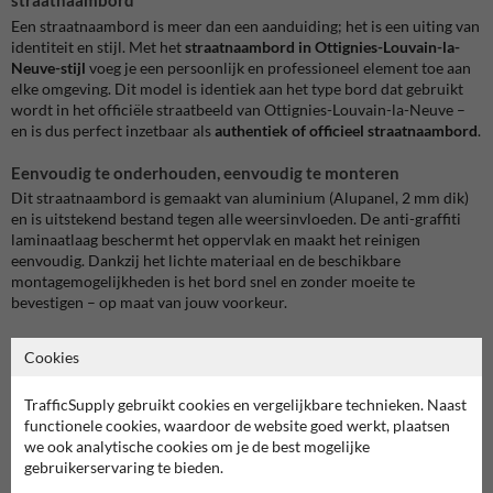
Een straatnaambord is meer dan een aanduiding; het is een uiting van
identiteit en stijl. Met het
straatnaambord in Ottignies-Louvain-la-
Neuve-stijl
voeg je een persoonlijk en professioneel element toe aan
elke omgeving. Dit model is identiek aan het type bord dat gebruikt
wordt in het officiële straatbeeld van Ottignies-Louvain-la-Neuve –
en is dus perfect inzetbaar als
authentiek of officieel straatnaambord
.
Eenvoudig te onderhouden, eenvoudig te monteren
Dit straatnaambord is gemaakt van aluminium (Alupanel, 2 mm dik)
en is uitstekend bestand tegen alle weersinvloeden. De anti-graffiti
laminaatlaag beschermt het oppervlak en maakt het reinigen
eenvoudig. Dankzij het lichte materiaal en de beschikbare
montagemogelijkheden is het bord snel en zonder moeite te
bevestigen – op maat van jouw voorkeur.
Ongeëvenaarde personalisatie
Cookies
Met onze unieke
SignEditor™
pas je het ontwerp volledig aan jouw
wensen aan. Kies uit verschillende kleuren en lettertypes om een
TrafficSupply gebruikt cookies en vergelijkbare technieken. Naast
bord te creëren dat perfect past bij jouw stijl en omgeving.
functionele cookies, waardoor de website goed werkt, plaatsen
we ook analytische cookies om je de best mogelijke
Toepasbaar voor verschillende omgevingen
gebruikerservaring te bieden.
Gemeenten: officiële straatnaamborden in het straatbeeld