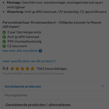
Montage:
Geschikt voor wandmontage; montagemateriaal apart
verkrijgbaar
Afwerking:
Anti-graffiti laminaat, UV-bestendig, CE-gecertificeerd
Personaliseerbaar Straatnaambord – Ottignies-Louvain-la-Neuve-
stijl kopen?
2 jaar fabrieksgarantie
Anti-graffiti laminaat
99% Vandaalbestendig
CE keurmerk
lees over alle voordelen
meer specificaties van dit product
9.4
7062 beoordelingen
Onafhankelijke reviews door FeedbackCompany
Gerelateerde producten
Montageadvies
Gerelateerde producten / alternatieven