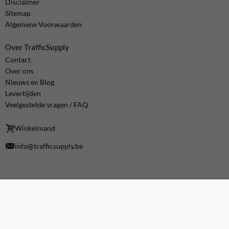
Disclaimer
Sitemap
Algemene Voorwaarden
Over TrafficSupply
Contact
Over ons
Nieuws en Blog
Levertijden
Veelgestelde vragen / FAQ
Winkelmand
info@trafficsupply.be
Meld je aan voor onze nieuwsbrief
Wil je op de hoogte blijven van onze producten en onze
ontwikkelingen. Vul dan hieronder je e-mailadres in.