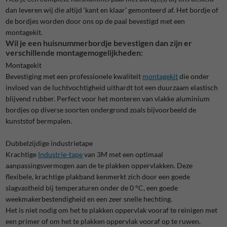
dan leveren wij die altijd ‘kant en klaar’ gemonteerd af. Het bordje of
de bordjes worden door ons op de paal bevestigd met een
montagekit.
Wil je een huisnummerbordje bevestigen dan zijn er
verschillende montagemogelijkheden:
Montagekit
Bevestiging met een professionele kwaliteit
montagekit
die onder
invloed van de luchtvochtigheid uithardt tot een duurzaam elastisch
blijvend rubber. Perfect voor het monteren van vlakke aluminium
bordjes op diverse soorten ondergrond zoals bijvoorbeeld de
kunststof bermpalen.
Dubbelzijdige industrietape
Krachtige
Industrie-tape
van 3M met een optimaal
aanpassingsvermogen aan de te plakken oppervlakken. Deze
flexibele, krachtige plakband kenmerkt zich door een goede
slagvastheid bij temperaturen onder de 0 °C, een goede
weekmakerbestendigheid en een zeer snelle hechting.
Het is niet nodig om het te plakken oppervlak vooraf te reinigen met
een primer of om het te plakken oppervlak vooraf op te ruwen.