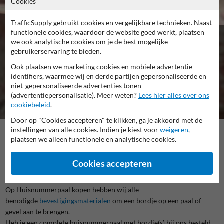
Cookies
TrafficSupply gebruikt cookies en vergelijkbare technieken. Naast
functionele cookies, waardoor de website goed werkt, plaatsen
we ook analytische cookies om je de best mogelijke
huisnummerbordje
gebruikerservaring te bieden.
bevestigen
Ook plaatsen we marketing cookies en mobiele advertentie-
identifiers, waarmee wij en derde partijen gepersonaliseerde en
niet-gepersonaliseerde advertenties tonen
(advertentiepersonalisatie). Meer weten?
Lees hier alles over ons
cookiebeleid
.
Door op "Cookies accepteren" te klikken, ga je akkoord met de
instellingen van alle cookies. Indien je kiest voor
weigeren
,
plaatsen we alleen functionele en analytische cookies.
Bevestigingsmiddelen om huisnummerbordjes te monteren
Heb je een huisnummerbordje laten maken en wil je die bevestigen
Cookies accepteren
op een bermpaal of muur?
Op Huisnummerpaal kopen hebben wij alle
benodigde
bevestigingsmaterialen
om een bordje op een paal of
gevel aan te brengen.
Heb je een complete huisnummerpaal met bordje(s) bij ons besteld