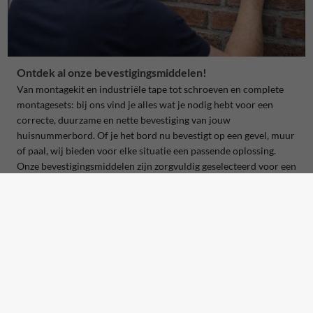
Ontdek al onze bevestigingsmiddelen!
Van montagekit en industriële tape tot schroeven en complete
montagesets: bij ons vind je alles wat je nodig hebt voor een
correcte, duurzame en nette bevestiging van jouw
huisnummerbord. Of je het bord nu bevestigt op een gevel, muur
of paal, wij bieden voor elke situatie een passende oplossing.
Onze bevestigingsmiddelen zijn zorgvuldig geselecteerd voor een
stevige montage, een lange levensduur en een strak
eindresultaat, zodat jouw huisnummer altijd duidelijk zichtbaar
en mooi afgewerkt is!
Klik hier!