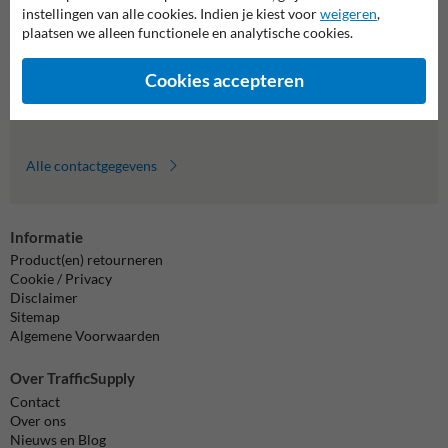
Wij zijn op werkdagen (van 8.00 tot 17.00) te bereiken op 011
instellingen van alle cookies. Indien je kiest voor
weigeren
,
495 473.
plaatsen we alleen functionele en analytische cookies.
Vragen? Stuur een e-mail naar
info@trafficsupply.be
of vul het
formulier in en we reageren zo spoedig mogelijk.
Cookies accepteren
info@trafficsupply.be
Alle contactgegevens
Informatie
Product(en) retourneren
Cookie / Privacy
Disclaimer
Sitemap
Algemene Voorwaarden
Over TrafficSupply
Contact
Over ons
Nieuws en Blog