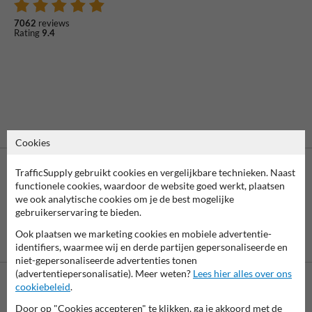
7062
reviews
Rating
9.4
Cookies
TrafficSupply gebruikt cookies en vergelijkbare technieken. Naast
functionele cookies, waardoor de website goed werkt, plaatsen
we ook analytische cookies om je de best mogelijke
gebruikerservaring te bieden.
Ook plaatsen we marketing cookies en mobiele advertentie-
Vooruitbetaling
Betaling achteraf
identifiers, waarmee wij en derde partijen gepersonaliseerde en
per bank
is mogelijk
niet-gepersonaliseerde advertenties tonen
(advertentiepersonalisatie). Meer weten?
Lees hier alles over ons
cookiebeleid
.
Neem contact met ons op
Door op "Cookies accepteren" te klikken, ga je akkoord met de