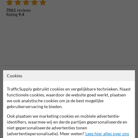
7061
reviews
Rating
9.4
Cookies
TrafficSupply gebruikt cookies en vergelijkbare technieken. Naast
functionele cookies, waardoor de website goed werkt, plaatsen
we ook analytische cookies om je de best mogelijke
Vooruitbetaling
Betaling achteraf
gebruikerservaring te bieden.
per bank
is mogelijk
Ook plaatsen we marketing cookies en mobiele advertentie-
identifiers, waarmee wij en derde partijen gepersonaliseerde en
niet-gepersonaliseerde advertenties tonen
Neem contact op met onze productspecialist
(advertentiepersonalisatie). Meer weten?
Lees hier alles over ons
Matthias!