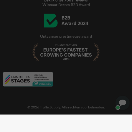
Bekijk onze
7061
reviews
Winnaar Becom B2B Award
Ontvanger prestigieuze award
© 2026 TrafficSupply. Alle rechten voorbehouden.