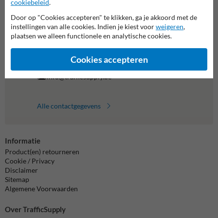
cookiebeleid
.
We zijn vandaag tot 17.00 telefonisch bereikbaar voor
Door op "Cookies accepteren" te klikken, ga je akkoord met de
al je vragen over onze producten en diensten.
instellingen van alle cookies. Indien je kiest voor
weigeren
,
plaatsen we alleen functionele en analytische cookies.
011 495 473
bereikbaar tot 17.00
Cookies accepteren
Chat met ons
online
info@trafficsupply.be
Alle contactgegevens
Informatie
Product(en) retourneren
Cookie / Privacy
Disclaimer
Sitemap
Algemene Voorwaarden
Over TrafficSupply